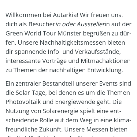
Will­kom­men bei Aut­ar­kia! Wir freu­en uns,
dich als Besu­cher
in oder Aus­stel­ler
in auf der
Green World Tour Müns­ter begrü­ßen zu dür­
fen. Unse­re Nach­hal­tig­keits­mes­sen bie­ten
dir span­nen­de Info- und Ver­kaufs­stän­de,
inter­es­san­te Vor­trä­ge und Mit­mach­ak­tio­nen
zu The­men der nach­hal­ti­gen Ent­wick­lung.
Ein zen­tra­ler Bestand­teil unse­rer Events sind
die Solar-Tage, bei denen es um die The­men
Pho­to­vol­ta­ik und Ener­gie­wen­de geht. Die
Nut­zung von Solar­ener­gie spielt eine ent­
schei­den­de Rol­le auf dem Weg in eine kli­ma­
freund­li­che Zukunft. Unse­re Mes­sen bie­ten