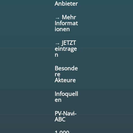
Anbieter
→ Mehr
Informat
ionen
→ JETZT
eintrage
n
Besonde
re
Akteure
Infoquell
en
PV-Navi-
ABC
1.000