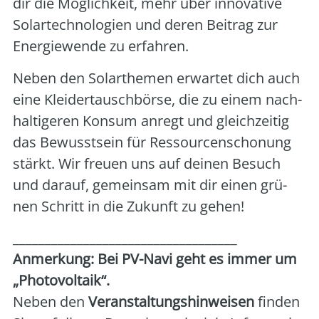
dir die Mög­lich­keit, mehr über inno­va­ti­ve
Solar­tech­no­lo­gien und deren Bei­trag zur
Ener­gie­wen­de zu erfah­ren.
Neben den Solar­the­men erwar­tet dich auch
eine Klei­der­tausch­bör­se, die zu einem nach­
hal­ti­ge­ren Kon­sum anregt und gleich­zei­tig
das Bewusst­sein für Res­sour­cen­scho­nung
stärkt. Wir freu­en uns auf dei­nen Besuch
und dar­auf, gemein­sam mit dir einen grü­
nen Schritt in die Zukunft zu gehen!
___________________________________
Anmer­kung: Bei PV-Navi geht es immer um
„Pho­to­vol­ta­ik“.
Neben den
Ver­an­stal­tungs­hin­wei­sen
fin­den