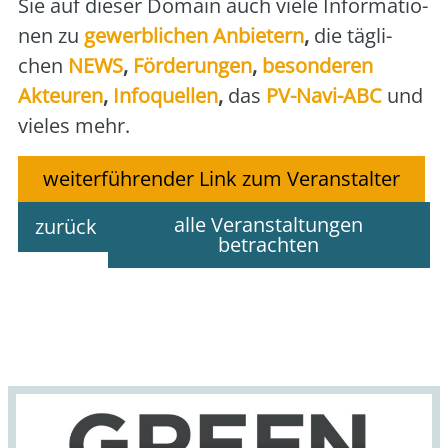
Sie auf die­ser Domain auch vie­le Infor­ma­tio­
nen zu
gewerb­li­chen Anbie­tern
,
die täg­li­
chen
NEWS
,
För­de­run­gen
,
beson­de­ren
Akteu­ren
,
Info­quel­len
,
das
PV-Navi-ABC
und
vie­les mehr.
weiterführender Link zum Veranstalter
alle Veranstaltungen
zurück
betrachten