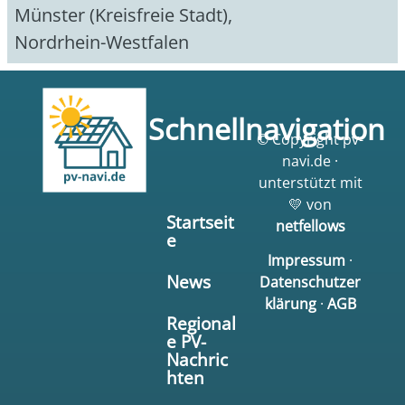
Münster (Kreisfreie Stadt)
,
Nordrhein-Westfalen
Schnellnavigation
© Copyright pv-
navi.de ·
unterstützt mit
💛 von
Startseit
netfellows
e
Impressum
·
News
Datenschutzer
klärung
·
AGB
Regional
e PV-
Nachric
hten