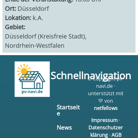
Ort:
Düsseldorf
Lokation:
k.A.
Gebiet:
Düsseldorf (Kreisfreie Stadt)
,
Nordrhein-Westfalen
Schnellnavigation
© Copyright pv-
navi.de ·
unterstützt mit
💛 von
Startseit
netfellows
e
Impressum
·
News
Datenschutzer
klärung
·
AGB