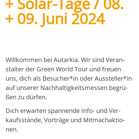
+ Solar-Tage / 08.
+ 09. Juni 2024
Art der Veranstaltung:
Messe
Veranstalter:
Autarkia Green World gGmbH
Will­kom­men bei Aut­ar­kia. Wir sind Ver­an­
stal­ter der Green World Tour und freu­en
uns, dich als Besucher*in oder Aussteller*in
auf unse­rer Nach­hal­tig­keits­mes­sen begrü­
ßen zu dür­fen.
Dich erwar­ten span­nen­de Info- und Ver­
kaufs­stän­de, Vor­trä­ge und Mit­mach­ak­tio­
nen.