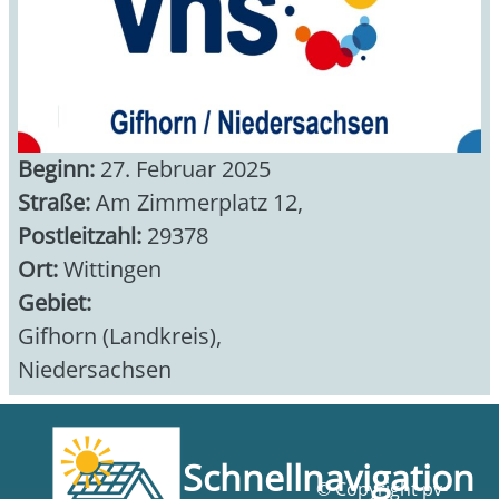
Beginn:
27. Februar 2025
Straße:
Am Zimmerplatz 12,
Postleitzahl:
29378
Ort:
Wittingen
Gebiet:
Gifhorn (Landkreis)
,
Niedersachsen
Schnellnavigation
© Copyright pv-