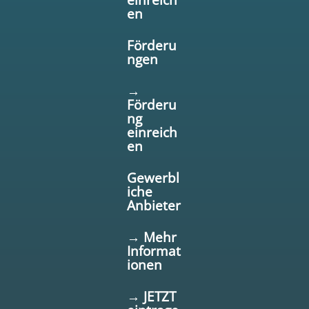
en
Förderu
ngen
→
Förderu
ng
einreich
en
Gewerbl
iche
Anbieter
→ Mehr
Informat
ionen
→ JETZT