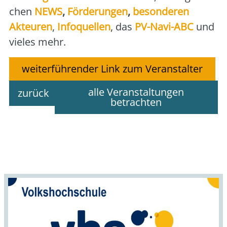
chen
NEWS
,
För­de­run­gen
,
beson­de­ren
Akteu­ren
,
Info­quel­len
, das
PV-Navi-ABC
und
vie­les mehr.
weiterführender Link zum Veranstalter
alle Veranstaltungen
zurück
betrachten