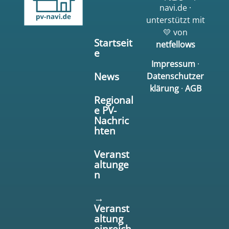
navi.de ·
unterstützt mit
💛 von
Startseit
netfellows
e
Impressum
·
News
Datenschutzer
klärung
·
AGB
Regional
e PV-
Nachric
hten
Veranst
altunge
n
→
Veranst
altung
einreich