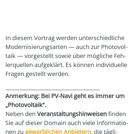
Art der Veranstaltung:
Vortrag/Seminar vor
Ort
Veranstalter:
vhs Gifhorn
In die­sem Vor­trag wer­den unter­schied­li­che
Moder­ni­sie­rungs­ar­ten — auch zur Pho­to­vol­
ta­ik — vor­ge­stellt sowie über mög­li­che Feh­
ler­quel­len auf­ge­klärt. Es kön­nen indi­vi­du­el­le
Fra­gen gestellt wer­den.
___________________________________
Anmer­kung: Bei PV-Navi geht es immer um
„Pho­to­vol­ta­ik“.
Neben den
Ver­an­stal­tungs­hin­wei­sen
fin­den
Sie auf die­ser Domain auch vie­le Infor­ma­tio­
nen zu
gewerb­li­chen Anbie­tern
, die täg­li­