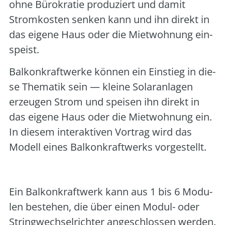
ohne Büro­kra­tie pro­du­ziert und damit
Strom­kos­ten sen­ken kann und ihn direkt in
das eige­ne Haus oder die Miet­woh­nung ein­
speist.
Bal­kon­kraft­wer­ke kön­nen ein Ein­stieg in die­
se The­ma­tik sein — klei­ne Solar­an­la­gen
erzeu­gen Strom und spei­sen ihn direkt in
das eige­ne Haus oder die Miet­woh­nung ein.
In die­sem inter­ak­ti­ven Vor­trag wird das
Modell eines Bal­kon­kraft­werks vor­ge­stellt.
Ein Bal­kon­kraft­werk kann aus 1 bis 6 Modu­
len bestehen, die über einen Modul- oder
String­wech­sel­rich­ter ange­schlos­sen wer­den.