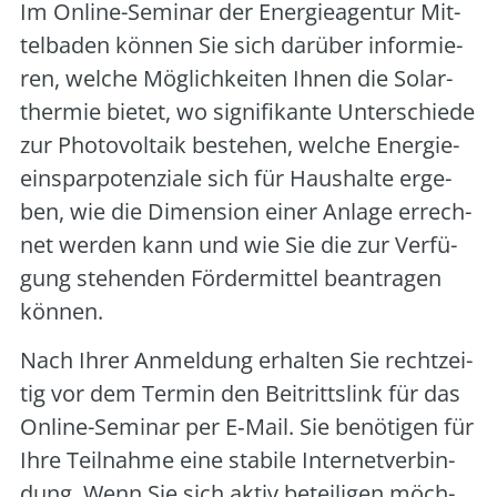
Im Online-Semi­nar der Ener­gie­agen­tur Mit­
tel­ba­den kön­nen Sie sich dar­über infor­mie­
ren, wel­che Mög­lich­kei­ten Ihnen die Solar­
ther­mie bie­tet, wo signi­fi­kan­te Unter­schie­de
zur Pho­to­vol­ta­ik bestehen, wel­che Ener­gie­
ein­spar­po­ten­zia­le sich für Haus­hal­te erge­
ben, wie die Dimen­si­on einer Anla­ge errech­
net wer­den kann und wie Sie die zur Ver­fü­
gung ste­hen­den För­der­mit­tel bean­tra­gen
kön­nen.
Nach Ihrer Anmel­dung erhal­ten Sie recht­zei­
tig vor dem Ter­min den Bei­tritts­link für das
Online-Semi­nar per E‑Mail. Sie benö­ti­gen für
Ihre Teil­nah­me eine sta­bi­le Inter­net­ver­bin­
dung. Wenn Sie sich aktiv betei­li­gen möch­