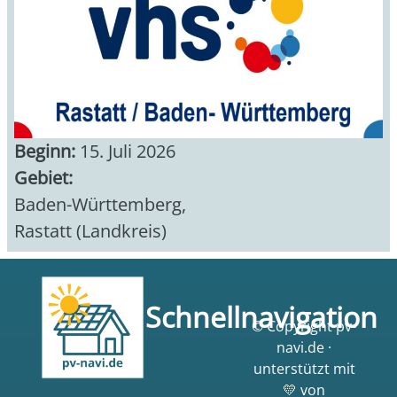
Beginn:
15. Juli 2026
Gebiet:
Baden-Württemberg
,
Rastatt (Landkreis)
Schnellnavigation
© Copyright pv-
navi.de ·
unterstützt mit
💛 von