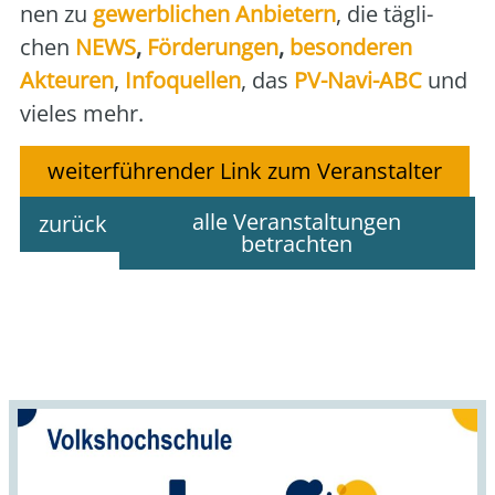
nen zu
gewerb­li­chen Anbie­tern
, die täg­li­
chen
NEWS
,
För­de­run­gen
,
beson­de­ren
Akteu­ren
,
Info­quel­len
, das
PV-Navi-ABC
und
vie­les mehr.
weiterführender Link zum Veranstalter
alle Veranstaltungen
zurück
betrachten