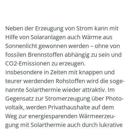
Art der Veranstaltung:
online
Veranstalter:
vhs Rastatt
Neben der Erzeu­gung von Strom kann mit
Hil­fe von Solar­an­la­gen auch Wär­me aus
Son­nen­licht gewon­nen wer­den – ohne von
fos­si­len Brenn­stof­fen abhän­gig zu sein und
CO2-Emis­sio­nen zu erzeu­gen.
Ins­be­son­de­re in Zei­ten mit knap­pen und
teu­rer wer­den­den Roh­stof­fen wird die soge­
nann­te Solar­ther­mie wie­der attrak­tiv. Im
Gegen­satz zur Strom­erzeu­gung über Pho­to­
vol­ta­ik, wer­den Pri­vat­haus­hal­te auf dem
Weg zur ener­gie­spa­ren­den Wär­me­er­zeu­
gung mit Solar­ther­mie auch durch lukra­ti­ve