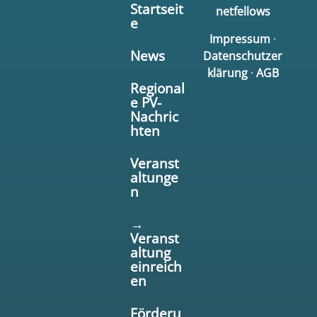
Startseit
netfellows
e
Impressum
·
News
Datenschutzer
klärung
·
AGB
Regional
e PV-
Nachric
hten
Veranst
altunge
n
→
Veranst
altung
einreich
en
Förderu