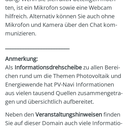
ten, ist ein Mikro­fon sowie eine Web­cam
hilf­reich. Alter­na­tiv kön­nen Sie auch ohne
Mikro­fon und Kame­ra über den Chat kom­
mu­ni­zie­ren.
_________________________
Anmer­kung:
Als
Infor­ma­ti­ons­dreh­schei­be
zu allen Berei­
chen rund um die The­men Pho­to­vol­ta­ik und
Ener­gie­wen­de hat PV-Navi Infor­ma­tio­nen
aus vie­len tau­send Quel­len zusam­men­ge­tra­
gen und über­sicht­lich auf­be­rei­tet.
Neben den
Ver­an­stal­tungs­hin­wei­sen
fin­den
Sie auf die­ser Domain auch vie­le Infor­ma­tio­