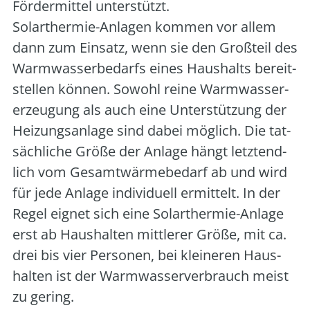
För­der­mit­tel unter­stützt.
Solar­ther­mie-Anla­gen kom­men vor allem
dann zum Ein­satz, wenn sie den Groß­teil des
Warm­was­ser­be­darfs eines Haus­halts bereit­
stel­len kön­nen. Sowohl rei­ne Warm­was­ser­
er­zeu­gung als auch eine Unter­stüt­zung der
Hei­zungs­an­la­ge sind dabei mög­lich. Die tat­
säch­li­che Grö­ße der Anla­ge hängt letzt­end­
lich vom Gesamt­wär­me­be­darf ab und wird
für jede Anla­ge indi­vi­du­ell ermit­telt. In der
Regel eig­net sich eine Solar­ther­mie-Anla­ge
erst ab Haus­hal­ten mitt­le­rer Grö­ße, mit ca.
drei bis vier Per­so­nen, bei klei­ne­ren Haus­
hal­ten ist der Warm­was­ser­ver­brauch meist
zu gering.