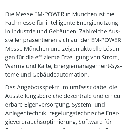
Die Mes­se EM-POWER in Mün­chen ist die
Fach­mes­se für intel­li­gen­te Ener­gie­nut­zung
in Indus­trie und Gebäu­den. Zahl­rei­che Aus­
stel­ler prä­sen­tie­ren sich auf der EM-POWER
Mes­se Mün­chen und zei­gen aktu­el­le Lösun­
gen für die effi­zi­en­te Erzeu­gung von Strom,
Wär­me und Käl­te, Ener­gie­ma­nage­ment-Sys­
te­me und Gebäu­de­au­to­ma­ti­on.
Das Ange­bots­spek­trum umfasst dabei die
Aus­stel­lungs­be­rei­che dezen­tra­le und erneu­
er­ba­re Eigen­ver­sor­gung, Sys­tem- und
Anlagen­tech­nik, rege­lungs­tech­ni­sche Ener­
gie­ver­brauchs­op­ti­mie­rung, Soft­ware für