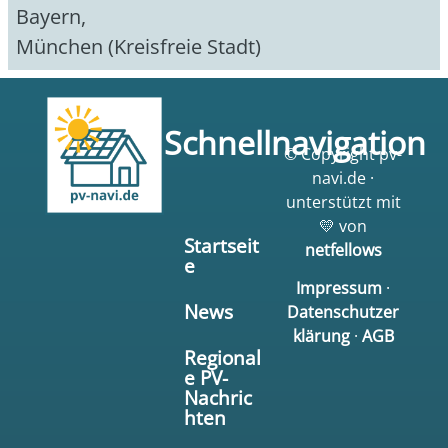
Bayern
,
München (Kreisfreie Stadt)
Schnellnavigation
© Copyright pv-
navi.de ·
unterstützt mit
💛 von
Startseit
netfellows
e
Impressum
·
News
Datenschutzer
klärung
·
AGB
Regional
e PV-
Nachric
hten