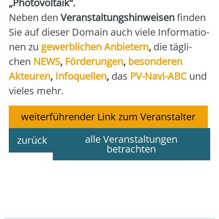
„Pho­to­vol­ta­ik“.
Neben den
Ver­an­stal­tungs­hin­wei­sen
fin­den
Sie auf die­ser Domain auch vie­le Infor­ma­tio­
nen zu
gewerb­li­chen Anbie­tern
,
die täg­li­
chen
NEWS
,
För­de­run­gen
,
beson­de­ren
Akteu­ren
,
Info­quel­len
,
das
PV-Navi-ABC
und
vie­les mehr.
weiterführender Link zum Veranstalter
alle Veranstaltungen
zurück
betrachten