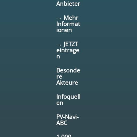
Anbieter
→ Mehr
Informat
ionen
→ JETZT
eintrage
n
Besonde
re
Akteure
Infoquell
en
PV-Navi-
ABC
1.000