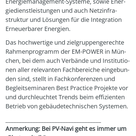
Ener­gie­ma­nage­ment-Sys­te­me, sowie Ener­
gie­dienst­leis­tun­gen und auch Netz­in­fra­
struk­tur und Lösun­gen für die Inte­gra­ti­on
Erneu­er­ba­rer Ener­gien.
Das hoch­wer­ti­ge und ziel­grup­pen­ge­rech­te
Rah­men­pro­gramm der EM-POWER in Mün­
chen, bei dem auch Ver­bän­de und Insti­tu­tio­
nen aller rele­van­ten Fach­be­rei­che ein­ge­bun­
den sind, stellt in Fach­kon­fe­ren­zen und
Begleit­se­mi­na­ren Best Prac­ti­ce Pro­jek­te vor
und durch­leuch­tet Trends beim effi­zi­en­ten
Betrieb von gebäu­de­tech­ni­schen Sys­te­men.
___________________________________
Anmer­kung: Bei PV-Navi geht es immer um