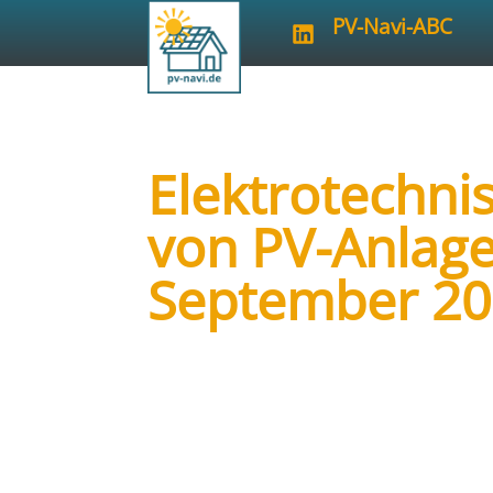
PV-Navi-ABC
Elektrotechni
von PV-Anlagen
September 2
Art der Veranstaltung:
Aus- und We
Veranstalter:
HWK Potsdam / Komp