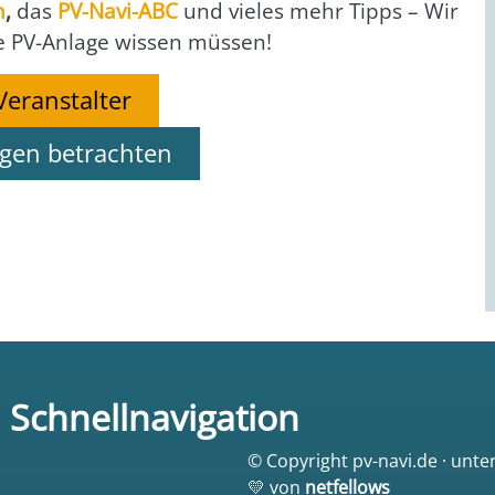
n
,
das
PV-Navi-ABC
und vie­les mehr Tipps – Wir
re PV-Anla­ge wis­sen müs­sen!
Veranstalter
ngen betrachten
Schnellnavigation
© Copyright pv-navi.de · unte
💛 von
netfellows