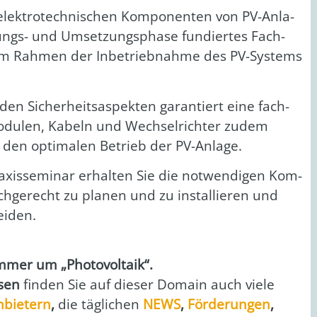
 elek­tro­tech­ni­schen Kom­po­nen­ten von PV-Anla­
ungs- und Umset­zungs­pha­se fun­dier­tes Fach­
n im Rah­men der Inbe­trieb­nah­me des PV-Sys­tems
den Sicher­heits­aspek­ten garan­tiert eine fach­
odu­len, Kabeln und Wech­sel­rich­ter zudem
 den opti­ma­len Betrieb der PV-Anla­ge.
a­xis­se­mi­nar erhal­ten Sie die not­wen­di­gen Kom­
ch­ge­recht zu pla­nen und zu instal­lie­ren und
ei­den.
er um „Pho­to­vol­ta­ik“.
­sen
fin­den Sie auf die­ser Domain auch vie­le
nbie­tern
,
die täg­li­chen
NEWS
,
För­de­run­gen
,