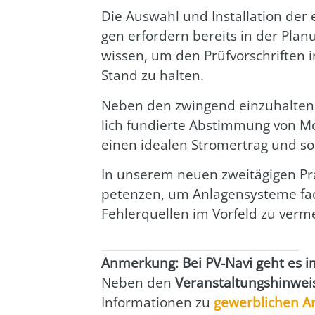
Die Aus­wahl und Instal­la­ti­on der
gen erfor­dern bereits in der Pla­n
wis­sen, um den Prüf­vor­schrif­te
Stand zu hal­ten.
Neben den zwin­gend ein­zu­hal­ten­
lich fun­dier­te Abstim­mung von M
einen idea­len Strom­ertrag und so
In unse­rem neu­en zwei­tä­gi­gen Pr
pe­ten­zen, um Anla­gen­sys­te­me fa
Feh­ler­quel­len im Vor­feld zu ver­m
___________________________________
Anmer­kung: Bei PV-Navi geht es imm
Neben den
Ver­an­stal­tungs­hin­wei
Infor­ma­tio­nen zu
gewerb­li­chen A