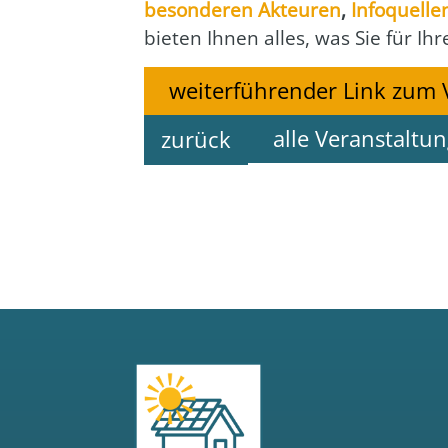
beson­de­ren Akteu­ren
,
Info­quel­le
bie­ten Ihnen alles, was Sie für Ih
weiterführender Link zum 
alle Veranstaltu
zurück