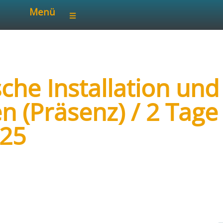
Menü
sche Installation un
 (Präsenz) / 2 Tage 
025
iterbildung
etenzzentrum für Energiespeicherung und Ene