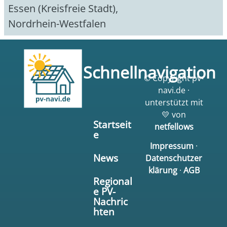
Essen (Kreisfreie Stadt)
,
Nordrhein-Westfalen
Schnellnavigation
© Copyright pv-
navi.de ·
unterstützt mit
💛 von
Startseit
netfellows
e
Impressum
·
News
Datenschutzer
klärung
·
AGB
Regional
e PV-
Nachric
hten