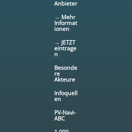
Anbieter
→ Mehr
Informat
ionen
→ JETZT
eintrage
n
Besonde
re
Akteure
Infoquell
en
PV-Navi-
ABC
1.000