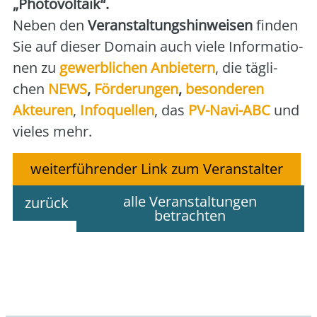
„Pho­to­vol­ta­ik“.
Neben den
Ver­an­stal­tungs­hin­wei­sen
fin­den
Sie auf die­ser Domain auch vie­le Infor­ma­tio­
nen zu
gewerb­li­chen Anbie­tern
, die täg­li­
chen
NEWS
,
För­de­run­gen
,
beson­de­ren
Akteu­ren
,
Info­quel­len
, das
PV-Navi-ABC
und
vie­les mehr.
weiterführender Link zum Veranstalter
alle Veranstaltungen
zurück
betrachten