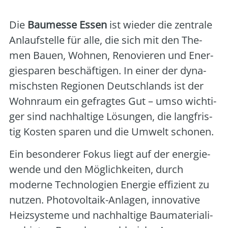
Die
Bau­mes­se Essen
ist wie­der die zen­tra­le
Anlauf­stel­le für alle, die sich mit den The­
men Bau­en, Woh­nen, Reno­vie­ren und Ener­
gie­spa­ren beschäf­ti­gen. In einer der dyna­
mischs­ten Regio­nen Deutsch­lands ist der
Wohn­raum ein gefrag­tes Gut – umso wich­ti­
ger sind nach­hal­ti­ge Lösun­gen, die lang­fris­
tig Kos­ten spa­ren und die Umwelt scho­nen.
Ein beson­de­rer Fokus liegt auf der ener­gie­
wen­de und den Mög­lich­kei­ten, durch
moder­ne Tech­no­lo­gien Ener­gie effi­zi­ent zu
nut­zen. Pho­to­vol­ta­ik-Anla­gen, inno­va­ti­ve
Heiz­sys­te­me und nach­hal­ti­ge Bau­ma­te­ria­li­