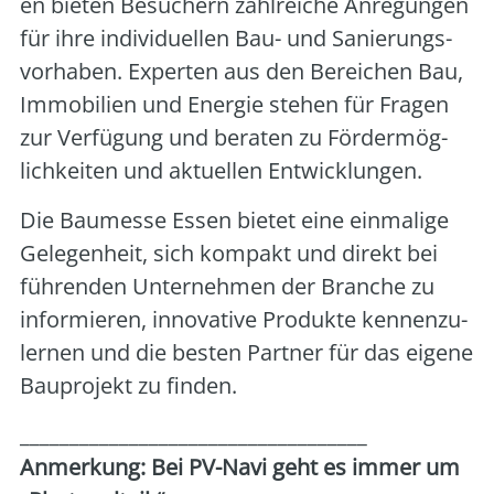
en bie­ten Besu­chern zahl­rei­che Anre­gun­gen
für ihre indi­vi­du­el­len Bau- und Sanie­rungs­
vor­ha­ben. Exper­ten aus den Berei­chen Bau,
Immo­bi­li­en und Ener­gie ste­hen für Fra­gen
zur Ver­fü­gung und bera­ten zu För­der­mög­
lich­kei­ten und aktu­el­len Ent­wick­lun­gen.
Die Bau­mes­se Essen bie­tet eine ein­ma­li­ge
Gele­gen­heit, sich kom­pakt und direkt bei
füh­ren­den Unter­neh­men der Bran­che zu
infor­mie­ren, inno­va­ti­ve Pro­duk­te ken­nen­zu­
ler­nen und die bes­ten Part­ner für das eige­ne
Bau­pro­jekt zu fin­den.
___________________________________
Anmer­kung: Bei PV-Navi geht es immer um