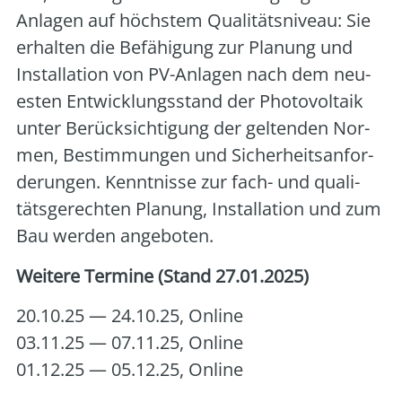
Anla­gen auf höchs­tem Qua­li­täts­ni­veau: Sie
erhal­ten die Befä­hi­gung zur Pla­nung und
Instal­la­ti­on von PV-Anla­gen nach dem neu­
es­ten Ent­wick­lungs­stand der Pho­to­vol­ta­ik
unter Berück­sich­ti­gung der gel­ten­den Nor­
men, Bestim­mun­gen und Sicher­heits­an­for­
de­run­gen. Kennt­nis­se zur fach- und qua­li­
täts­ge­rech­ten Pla­nung, Instal­la­ti­on und zum
Bau wer­den ange­bo­ten.
Wei­te­re Ter­mi­ne (Stand 27.01.2025)
20.10.25 — 24.10.25, Online
03.11.25 — 07.11.25, Online
01.12.25 — 05.12.25, Online