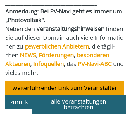
___________________________________
Anmer­kung: Bei PV-Navi geht es immer um
„Pho­to­vol­ta­ik“.
Neben den
Ver­an­stal­tungs­hin­wei­sen
fin­den
Sie auf die­ser Domain auch vie­le Infor­ma­tio­
nen zu
gewerb­li­chen Anbie­tern
,
die täg­li­
chen
NEWS
,
För­de­run­gen
,
beson­de­ren
Akteu­ren
,
Info­quel­len
,
das
PV-Navi-ABC
und
vie­les mehr.
weiterführender Link zum Veranstalter
alle Veranstaltungen
zurück
betrachten