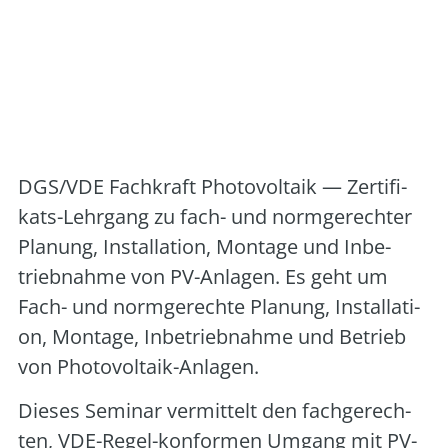
Art der Veranstaltung:
Vortrag/Seminar vor
Ort
Veranstalter:
Deutsche Gesellschaft für
Sonnenenergie Landesverband Berlin
Brandenburg e.V. und VDE
DGS/VDE Fach­kraft Pho­to­vol­ta­ik — Zer­ti­fi­
kats-Lehr­gang zu fach- und norm­ge­rech­ter
Pla­nung, Instal­la­ti­on, Mon­ta­ge und Inbe­
trieb­nah­me von PV-Anla­gen. Es geht um
Fach- und norm­ge­rech­te Pla­nung, Instal­la­ti­
on, Mon­ta­ge, Inbe­trieb­nah­me und Betrieb
von Pho­to­vol­ta­ik-Anla­gen.
Die­ses Semi­nar ver­mit­telt den fach­ge­rech­
ten, VDE-Regel-kon­for­men Umgang mit PV-