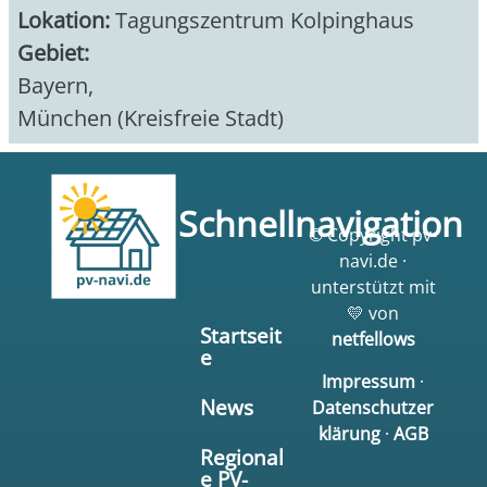
Lokation:
Tagungszentrum Kolpinghaus
Gebiet:
Bayern
,
München (Kreisfreie Stadt)
Schnellnavigation
© Copyright pv-
navi.de ·
unterstützt mit
💛 von
Startseit
netfellows
e
Impressum
·
News
Datenschutzer
klärung
·
AGB
Regional
e PV-