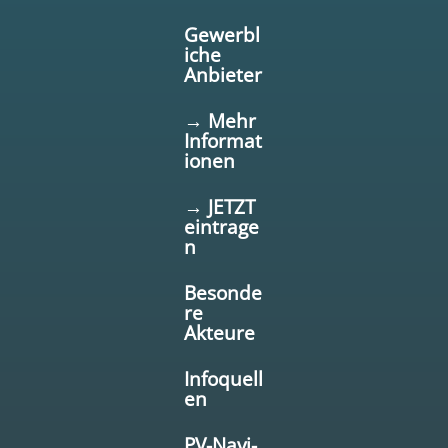
Gewerbl
iche
Anbieter
→ Mehr
Informat
ionen
→ JETZT
eintrage
n
Besonde
re
Akteure
Infoquell
en
PV-Navi-