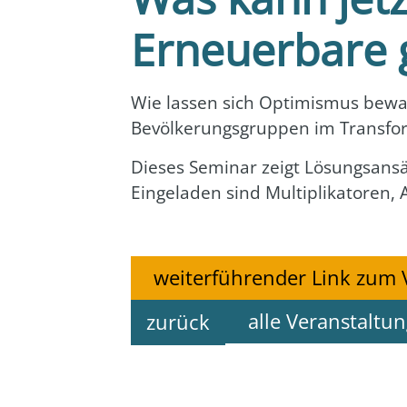
Erneuerbare 
Wie las­sen sich Opti­mis­mus bewah­
Bevöl­ke­rungs­grup­pen im Trans­for
Die­ses Semi­nar zeigt Lösungs­an­sä
Ein­ge­la­den sind Mul­ti­pli­ka­to­re
weiterführender Link zum 
alle Veranstaltu
zurück