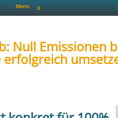
Menü
b: Null Emissionen b
erfolgreich umsetz
rein Deutschland e.V. / LVHS Freckenhorst
t konkret für 100%