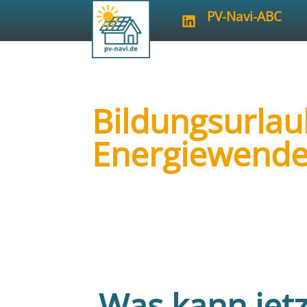
PV-Navi-ABC
Bildungsurlau
Energiewende 
Art der Veranstaltung:
Sonstiges
Veranstalter:
Solarenergie-Förderve
Was kann jetz