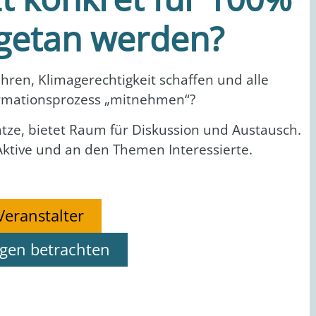
getan werden?
ren, Kli­ma­ge­rech­tig­keit schaf­fen und alle
­ma­ti­ons­pro­zess „mit­neh­men“?
t­ze, bie­tet Raum für Dis­kus­si­on und Aus­tausch.
n, Akti­ve und an den The­men Inter­es­sier­te.
Veranstalter
ngen betrachten