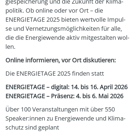
gie­spei­che­rung und die Zukunft der Kli­ma­
po­li­tik. Ob online oder vor Ort – die
ENERGIETAGE 2025 bie­ten wert­vol­le Impul­
se und Ver­net­zungs­mög­lich­kei­ten für alle,
die die Ener­gie­wen­de aktiv mit­ge­stal­ten wol­
len.
Online infor­mie­ren, vor Ort dis­ku­tie­ren:
Die ENERGIETAGE 2025 fin­den statt
ENERGIETAGE – digi­tal: 14. bis 16. April 2026
ENERGIETAGE – Prä­senz: 4. bis 6. Mai 2026
Über 100 Ver­an­stal­tun­gen mit über 550
Speaker:innen zu Ener­gie­wen­de und Kli­ma­
schutz sind geplant