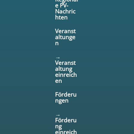
e PV-
Nachric
hten
Veranst
altunge
n
→
Veranst
altung
einreich
en
Förderu
ngen
→
Förderu
ng
einreich