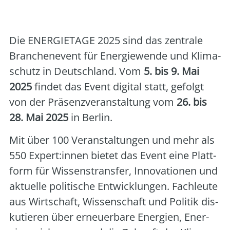
Pöschk GmbH & Co. KG
Die ENERGIETAGE 2025 sind das zen­tra­le
Bran­chen­event für Ener­gie­wen­de und Kli­ma­
schutz in Deutsch­land. Vom
5. bis 9. Mai
2025
fin­det das Event digi­tal statt, gefolgt
von der Prä­senz­ver­an­stal­tung vom
26. bis
28. Mai 2025
in Ber­lin.
Mit über 100 Ver­an­stal­tun­gen und mehr als
550 Expert:innen bie­tet das Event eine Platt­
form für Wis­sens­trans­fer, Inno­va­tio­nen und
aktu­el­le poli­ti­sche Ent­wick­lun­gen. Fach­leu­te
aus Wirt­schaft, Wis­sen­schaft und Poli­tik dis­
ku­tie­ren über erneu­er­ba­re Ener­gien, Ener­