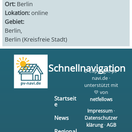
Ort:
Berlin
Lokation:
online
Gebiet:
Berlin
,
Berlin (Kreisfreie Stadt)
Schnellnavigation
© Copyright pv-
navi.de ·
unterstützt mit
💛 von
Startseit
netfellows
e
Impressum
·
News
Datenschutzer
klärung
·
AGB
Regional