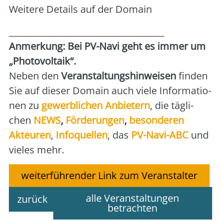
Wei­te­re Details auf der Domain
___________________________________
Anmer­kung: Bei PV-Navi geht es immer um
„Pho­to­vol­ta­ik“.
Neben den
Ver­an­stal­tungs­hin­wei­sen
fin­den
Sie auf die­ser Domain auch vie­le Infor­ma­tio­
nen zu
gewerb­li­chen Anbie­tern
, die täg­li­
chen
NEWS
,
För­de­run­gen
,
beson­de­ren
Akteu­ren
,
Info­quel­len
, das
PV-Navi-ABC
und
vie­les mehr.
weiterführender Link zum Veranstalter
alle Veranstaltungen
zurück
betrachten