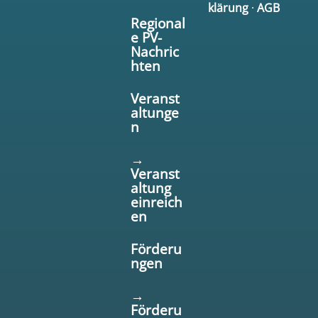
klärung
·
AGB
Regional
e PV-
Nachric
hten
Veranst
altunge
n
→
Veranst
altung
einreich
en
Förderu
ngen
→
Förderu