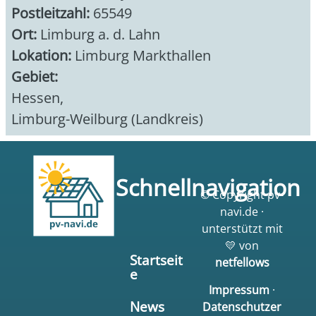
Postleitzahl:
65549
Ort:
Limburg a. d. Lahn
Lokation:
Limburg Markthallen
Gebiet:
Hessen
,
Limburg-Weilburg (Landkreis)
Schnellnavigation
© Copyright pv-
navi.de ·
unterstützt mit
💛 von
Startseit
netfellows
e
Impressum
·
News
Datenschutzer