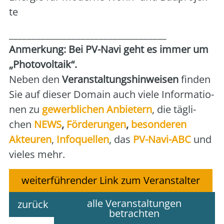
te
___________________________________
Anmer­kung: Bei PV-Navi geht es immer um
„Pho­to­vol­ta­ik“.
Neben den
Ver­an­stal­tungs­hin­wei­sen
fin­den
Sie auf die­ser Domain auch vie­le Infor­ma­tio­
nen zu
gewerb­li­chen Anbie­tern
, die täg­li­
chen
NEWS
,
För­de­run­gen
,
beson­de­ren
Akteu­ren
,
Info­quel­len
, das
PV-Navi-ABC
und
vie­les mehr.
weiterführender Link zum Veranstalter
alle Veranstaltungen
zurück
betrachten