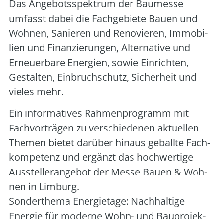
Das Ange­bots­spek­trum der Bau­mes­se
umfasst dabei die Fach­ge­bie­te Bau­en und
Woh­nen, Sanie­ren und Reno­vie­ren, Immo­bi­
li­en und Finan­zie­run­gen, Alter­na­ti­ve und
Erneu­er­ba­re Ener­gien, sowie Ein­rich­ten,
Gestal­ten, Ein­bruch­schutz, Sicher­heit und
vie­les mehr.
Ein infor­ma­ti­ves Rah­men­pro­gramm mit
Fach­vor­trä­gen zu ver­schie­de­nen aktu­el­len
The­men bie­tet dar­über hin­aus geball­te Fach­
kom­pe­tenz und ergänzt das hoch­wer­ti­ge
Aus­stel­ler­an­ge­bot der Mes­se Bau­en & Woh­
nen in Lim­burg.
Son­der­the­ma Ener­gie­ta­ge: Nach­hal­ti­ge
Ener­gie für moder­ne Wohn- und Bau­pro­jek­