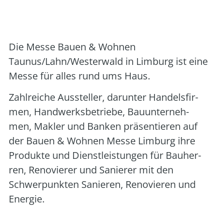
Art der Veranstaltung:
Messe
Veranstalter:
Jürgen Bürschel
Die Mes­se Bau­en & Woh­nen
Taunus/Lahn/Westerwald in Lim­burg ist eine
Mes­se für alles rund ums Haus.
Zahl­rei­che Aus­stel­ler, dar­un­ter Han­dels­fir­
men, Hand­werks­be­trie­be, Bau­un­ter­neh­
men, Mak­ler und Ban­ken prä­sen­tie­ren auf
der Bau­en & Woh­nen Mes­se Lim­burg ihre
Pro­duk­te und Dienst­leis­tun­gen für Bau­her­
ren, Reno­vie­rer und Sanie­rer mit den
Schwer­punk­ten Sanie­ren, Reno­vie­ren und
Ener­gie.