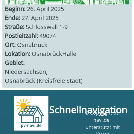
Beginn:
26. April 2025
Ende:
27. April 2025
Straße:
Schlosswall 1-9
Postleitzahl:
49074
Ort:
Osnabrück
Lokation:
OsnabrückHalle
Gebiet:
Niedersachsen
,
Osnabrück (Kreisfreie Stadt)
Schnellnavigation
© Copyright pv-
navi.de ·
unterstützt mit