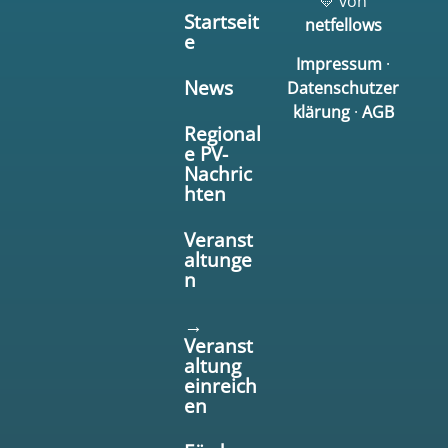
💛 von
Startseit
netfellows
e
Impressum
·
News
Datenschutzer
klärung
·
AGB
Regional
e PV-
Nachric
hten
Veranst
altunge
n
→
Veranst
altung
einreich
en