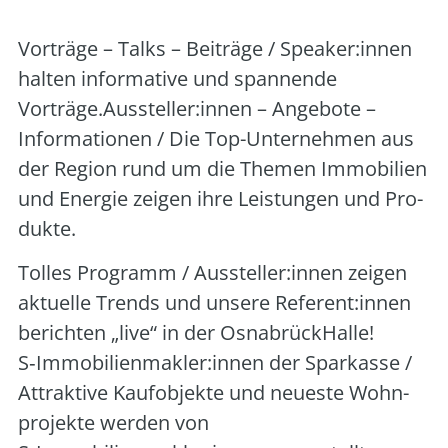
Vor­trä­ge – Talks – Bei­trä­ge / Speaker:innen
hal­ten infor­ma­ti­ve und span­nen­de
Vorträge.Aussteller:innen – Ange­bo­te –
Infor­ma­tio­nen / Die Top-Unter­neh­men aus
der Regi­on rund um die The­men Immo­bi­li­en
und Ener­gie zei­gen ihre Leis­tun­gen und Pro­
duk­te.
Tol­les Pro­gramm / Aussteller:innen zei­gen
aktu­el­le Trends und unse­re Referent:innen
berich­ten „live“ in der Osna­brück­Hal­le!
S‑Immobilienmakler:innen der Spar­kas­se /
Attrak­ti­ve Kauf­ob­jek­te und neu­es­te Wohn­
pro­jek­te wer­den von