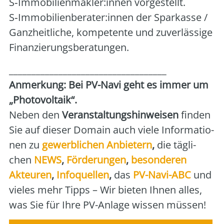
S‑Immobilienmakler:innen vor­ge­stellt.
S‑Immobilienberater:innen der Spar­kas­se /
Ganz­heit­li­che, kom­pe­ten­te und zuver­läs­si­ge
Finan­zie­rungs­be­ra­tun­gen.
___________________________________
Anmer­kung: Bei PV-Navi geht es immer um
„Pho­to­vol­ta­ik“.
Neben den
Ver­an­stal­tungs­hin­wei­sen
fin­den
Sie auf die­ser Domain auch vie­le Infor­ma­tio­
nen zu
gewerb­li­chen Anbie­tern
,
die täg­li­
chen
NEWS
,
För­de­run­gen
,
beson­de­ren
Akteu­ren
,
Info­quel­len
,
das
PV-Navi-ABC
und
vie­les mehr Tipps – Wir bie­ten Ihnen alles,
was Sie für Ihre PV-Anla­ge wis­sen müs­sen!