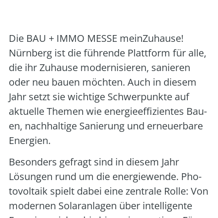
und Messe AG
Die BAU + IMMO MESSE mein­Zu­hau­se!
Nürn­berg ist die füh­ren­de Platt­form für alle,
die ihr Zuhau­se moder­ni­sie­ren, sanie­ren
oder neu bau­en möch­ten. Auch in die­sem
Jahr setzt sie wich­ti­ge Schwer­punk­te auf
aktu­el­le The­men wie ener­gie­ef­fi­zi­en­tes Bau­
en, nach­hal­ti­ge Sanie­rung und erneu­er­ba­re
Ener­gien.
Beson­ders gefragt sind in die­sem Jahr
Lösun­gen rund um die ener­gie­wen­de. Pho­
to­vol­ta­ik spielt dabei eine zen­tra­le Rol­le: Von
moder­nen Solar­an­la­gen über intel­li­gen­te