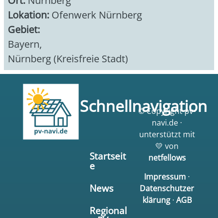
Ort:
Nürnberg
Lokation:
Ofenwerk Nürnberg
Gebiet:
Bayern
,
Nürnberg (Kreisfreie Stadt)
Schnellnavigation
© Copyright pv-
navi.de ·
unterstützt mit
💛 von
Startseit
netfellows
e
Impressum
·
News
Datenschutzer
klärung
·
AGB
Regional