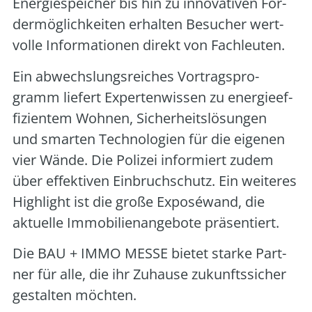
Ener­gie­spei­cher bis hin zu inno­va­ti­ven För­
der­mög­lich­kei­ten erhal­ten Besu­cher wert­
vol­le Infor­ma­tio­nen direkt von Fach­leu­ten.
Ein abwechs­lungs­rei­ches Vor­trags­pro­
gramm lie­fert Exper­ten­wis­sen zu ener­gie­ef­
fi­zi­en­tem Woh­nen, Sicher­heits­lö­sun­gen
und smar­ten Tech­no­lo­gien für die eige­nen
vier Wän­de. Die Poli­zei infor­miert zudem
über effek­ti­ven Ein­bruch­schutz. Ein wei­te­res
High­light ist die gro­ße Expo­sé­wand, die
aktu­el­le Immo­bi­li­en­an­ge­bo­te prä­sen­tiert.
Die BAU + IMMO MESSE bie­tet star­ke Part­
ner für alle, die ihr Zuhau­se zukunfts­si­cher
gestal­ten möch­ten.