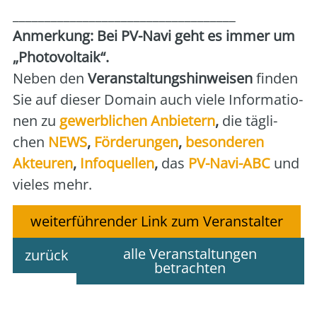
___________________________________
Anmer­kung: Bei PV-Navi geht es immer um
„Pho­to­vol­ta­ik“.
Neben den
Ver­an­stal­tungs­hin­wei­sen
fin­den
Sie auf die­ser Domain auch vie­le Infor­ma­tio­
nen zu
gewerb­li­chen Anbie­tern
,
die täg­li­
chen
NEWS
,
För­de­run­gen
,
beson­de­ren
Akteu­ren
,
Info­quel­len
,
das
PV-Navi-ABC
und
vie­les mehr.
weiterführender Link zum Veranstalter
alle Veranstaltungen
zurück
betrachten