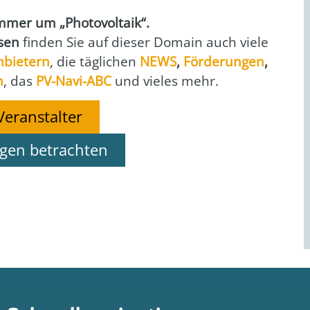
er um „Pho­to­vol­ta­ik“.
i­sen
fin­den Sie auf die­ser Domain auch vie­le
nbie­tern
, die täg­li­chen
NEWS
,
För­de­run­gen
,
n
, das
PV-Navi-ABC
und vie­les mehr.
Veranstalter
ngen betrachten