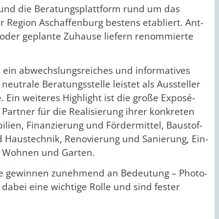
z und die Bera­tungs­platt­form rund um das
 Regi­on Aschaf­fen­burg bes­tens eta­bliert. Ant­
der geplan­te Zuhau­se lie­fern renom­mier­te
ein abwechs­lungs­rei­ches und infor­ma­ti­ves
eu­tra­le Bera­tungs­stel­le leis­tet als Aus­stel­ler
Ein wei­te­res High­light ist die gro­ße Expo­sé­
art­ner für die Rea­li­sie­rung ihrer kon­kre­ten
i­en, Finan­zie­rung und För­der­mit­tel, Bau­stof­
d Haus­tech­nik, Reno­vie­rung und Sanie­rung, Ein­
e Woh­nen und Gar­ten.
p­te gewin­nen zuneh­mend an Bedeu­tung – Pho­to­
n dabei eine wich­ti­ge Rol­le und sind fes­ter