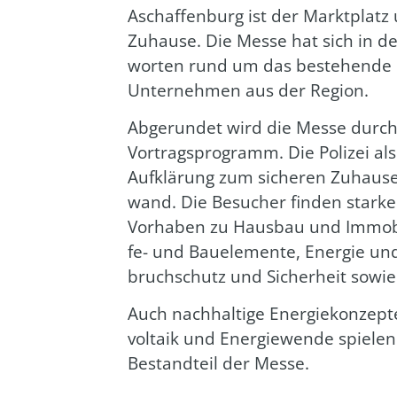
Aschaf­fen­burg ist der Markt­plat
Zuhau­se. Die Mes­se hat sich in der
wor­ten rund um das bestehen­de o
Unter­neh­men aus der Regi­on.
Abge­run­det wird die Mes­se durch 
Vor­trags­pro­gramm. Die Poli­zei als n
Auf­klä­rung zum siche­ren Zuhau­se. 
wand. Die Besu­cher fin­den star­ke P
Vor­ha­ben zu Haus­bau und Immo­bi­l
fe- und Bau­ele­men­te, Ener­gie un
bruch­schutz und Sicher­heit sowi
Auch nach­hal­ti­ge Ener­gie­kon­ze
vol­ta­ik und Ener­gie­wen­de spie­le
Bestand­teil der Mes­se.