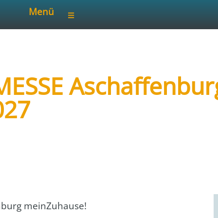
Menü
ESSE Aschaffenbur
027
arketing und Messe AG
burg mein­Zu­hau­se!