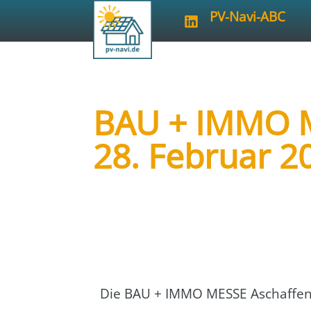
PV-Navi-ABC
BAU + IMMO M
28. Februar 2
Art der Veranstaltung:
Messe
Veranstalter:
Mattfeldt & Sänger M
Die BAU + IMMO MESSE Aschaf­fen­