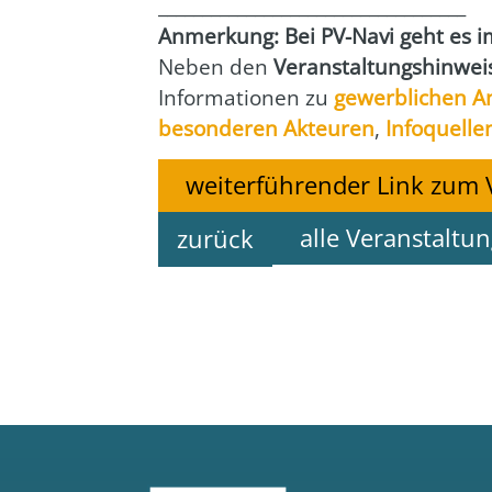
___________________________________
Anmer­kung: Bei PV-Navi geht es imm
Neben den
Ver­an­stal­tungs­hin­we
Infor­ma­tio­nen zu
gewerb­li­chen A
beson­de­ren Akteu­ren
,
Info­quel­le
weiterführender Link zum 
alle Veranstaltu
zurück