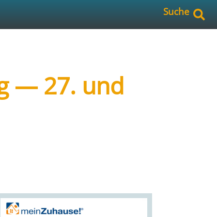
Suche
g — 27. und