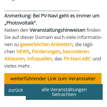
___________________________________
Anmer­kung: Bei PV-Navi geht es immer um
„Pho­to­vol­ta­ik“.
Neben den
Ver­an­stal­tungs­hin­wei­sen
fin­den
Sie auf die­ser Domain auch vie­le Infor­ma­tio­
nen zu
gewerb­li­chen Anbie­tern
, die täg­li­
chen
NEWS
,
För­de­run­gen
,
beson­de­ren
Akteu­ren
,
Info­quel­len
, das
PV-Navi-ABC
und
vie­les mehr.
weiterführender Link zum Veranstalter
alle Veranstaltungen
zurück
betrachten