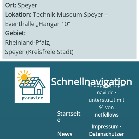
Ort:
Speyer
Lokation:
Technik Museum Speyer –
Eventhalle „Hangar 10“
Gebiet:
Rheinland-Pfalz
,
Speyer (Kreisfreie Stadt)
Schnellnavigation
© Copyright pv-
navi.de ·
unterstützt mit
💛 von
Startseit
netfellows
e
Impressum
·
News
Datenschutzer