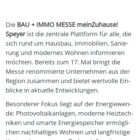
und Messe AG
Die
BAU + IMMO MESSE mein­Zu­hau­se!
Spey­er
ist die zen­tra­le Platt­form für alle, die
sich rund um Haus­bau, Immo­bi­li­en, Sanie­
rung und moder­nes Woh­nen infor­mie­ren
möch­ten. Bereits zum 17. Mal bringt die
Mes­se renom­mier­te Unter­neh­men aus der
Regi­on zusam­men und bie­tet wert­vol­le Ein­
bli­cke in aktu­el­le Ent­wick­lun­gen.
Beson­de­rer Fokus liegt auf der Ener­gie­wen­
de: Pho­to­vol­ta­ik­an­la­gen, moder­ne Heiz­tech­
ni­ken und smar­te Ener­gie­spei­cher ermög­li­
chen nach­hal­ti­ges Woh­nen und lang­fris­ti­ge