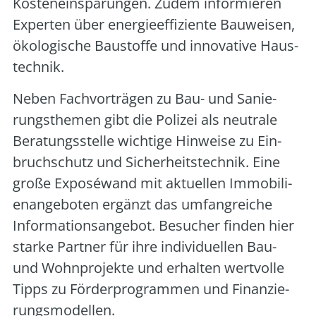
Kos­ten­ein­spa­run­gen. Zudem infor­mie­ren
Exper­ten über ener­gie­ef­fi­zi­en­te Bau­wei­sen,
öko­lo­gi­sche Bau­stof­fe und inno­va­ti­ve Haus­
tech­nik.
Neben Fach­vor­trä­gen zu Bau- und Sanie­
rungs­the­men gibt die Poli­zei als neu­tra­le
Bera­tungs­stel­le wich­ti­ge Hin­wei­se zu Ein­
bruch­schutz und Sicher­heits­tech­nik. Eine
gro­ße Expo­sé­wand mit aktu­el­len Immo­bi­li­
en­an­ge­bo­ten ergänzt das umfang­rei­che
Infor­ma­ti­ons­an­ge­bot. Besu­cher fin­den hier
star­ke Part­ner für ihre indi­vi­du­el­len Bau-
und Wohn­pro­jek­te und erhal­ten wert­vol­le
Tipps zu För­der­pro­gram­men und Finan­zie­
rungs­mo­del­len.