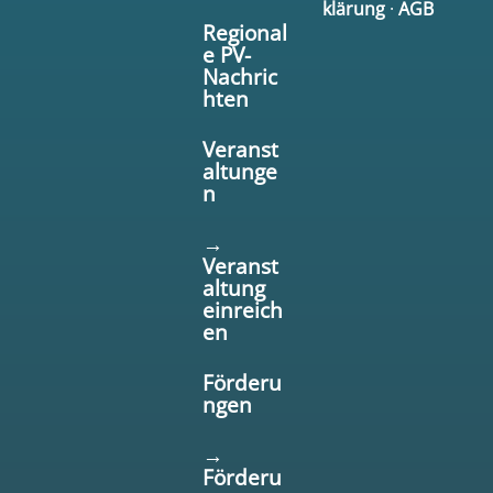
klärung
·
AGB
Regional
e PV-
Nachric
hten
Veranst
altunge
n
→
Veranst
altung
einreich
en
Förderu
ngen
→
Förderu