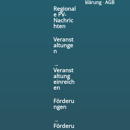
klärung
·
AGB
Regional
e PV-
Nachric
hten
Veranst
altunge
n
→
Veranst
altung
einreich
en
Förderu
ngen
→
Förderu