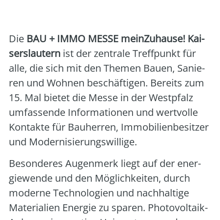
und Messe AG
Die
BAU + IMMO MESSE mein­Zu­hau­se! Kai­
sers­lau­tern
ist der zen­tra­le Treff­punkt für
alle, die sich mit den The­men Bau­en, Sanie­
ren und Woh­nen beschäf­ti­gen. Bereits zum
15. Mal bie­tet die Mes­se in der West­pfalz
umfas­sen­de Infor­ma­tio­nen und wert­vol­le
Kon­tak­te für Bau­her­ren, Immo­bi­li­en­be­sit­zer
und Moder­ni­sie­rungs­wil­li­ge.
Beson­de­res Augen­merk liegt auf der ener­
gie­wen­de und den Mög­lich­kei­ten, durch
moder­ne Tech­no­lo­gien und nach­hal­ti­ge
Mate­ria­li­en Ener­gie zu spa­ren. Pho­to­vol­ta­ik-