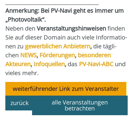
___________________________________
Anmer­kung: Bei PV-Navi geht es immer um
„Pho­to­vol­ta­ik“.
Neben den
Ver­an­stal­tungs­hin­wei­sen
fin­den
Sie auf die­ser Domain auch vie­le Infor­ma­tio­
nen zu
gewerb­li­chen Anbie­tern
,
die täg­li­
chen
NEWS
,
För­de­run­gen
,
beson­de­ren
Akteu­ren
,
Info­quel­len
,
das
PV-Navi-ABC
und
vie­les mehr.
weiterführender Link zum Veranstalter
alle Veranstaltungen
zurück
betrachten