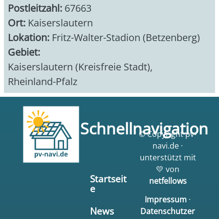
Postleitzahl:
67663
Ort:
Kaiserslautern
Lokation:
Fritz-Walter-Stadion (Betzenberg)
Gebiet:
Kaiserslautern (Kreisfreie Stadt)
,
Rheinland-Pfalz
Schnellnavigation
© Copyright pv-
navi.de ·
unterstützt mit
💛 von
Startseit
netfellows
e
Impressum
·
News
Datenschutzer