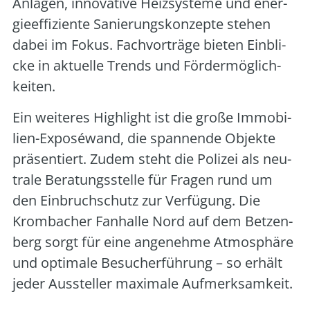
Anla­gen, inno­va­ti­ve Heiz­sys­te­me und ener­
gie­ef­fi­zi­en­te Sanie­rungs­kon­zep­te ste­hen
dabei im Fokus. Fach­vor­trä­ge bie­ten Ein­bli­
cke in aktu­el­le Trends und För­der­mög­lich­
kei­ten.
Ein wei­te­res High­light ist die gro­ße Immo­bi­
li­en-Expo­sé­wand, die span­nen­de Objek­te
prä­sen­tiert. Zudem steht die Poli­zei als neu­
tra­le Bera­tungs­stel­le für Fra­gen rund um
den Ein­bruch­schutz zur Ver­fü­gung. Die
Krom­ba­cher Fan­hal­le Nord auf dem Bet­zen­
berg sorgt für eine ange­neh­me Atmo­sphä­re
und opti­ma­le Besu­cher­füh­rung – so erhält
jeder Aus­stel­ler maxi­ma­le Auf­merk­sam­keit.