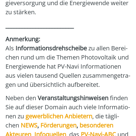
gie­ver­sor­gung und die Ener­gie­wen­de wei­ter
zu stär­ken.
_________________________
Anmer­kung:
Als
Infor­ma­ti­ons­dreh­schei­be
zu allen Berei­
chen rund um die The­men Pho­to­vol­ta­ik und
Ener­gie­wen­de hat PV-Navi Infor­ma­tio­nen
aus vie­len tau­send Quel­len zusam­men­ge­tra­
gen und über­sicht­lich auf­be­rei­tet.
Neben den
Ver­an­stal­tungs­hin­wei­sen
fin­den
Sie auf die­ser Domain auch vie­le Infor­ma­tio­
nen zu
gewerb­li­chen Anbie­tern
, die täg­li­
chen
NEWS
,
För­de­run­gen
,
beson­de­ren
Akteu­ren
,
Info­quel­len
, das
PV-Navi-ABC
und