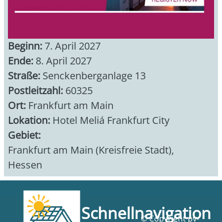
Beginn:
7. April 2027
Ende:
8. April 2027
Straße:
Senckenberganlage 13
Postleitzahl:
60325
Ort:
Frankfurt am Main
Lokation:
Hotel Meliá Frankfurt City
Gebiet:
Frankfurt am Main (Kreisfreie Stadt)
,
Hessen
Schnellnavigation
© Copyright pv-