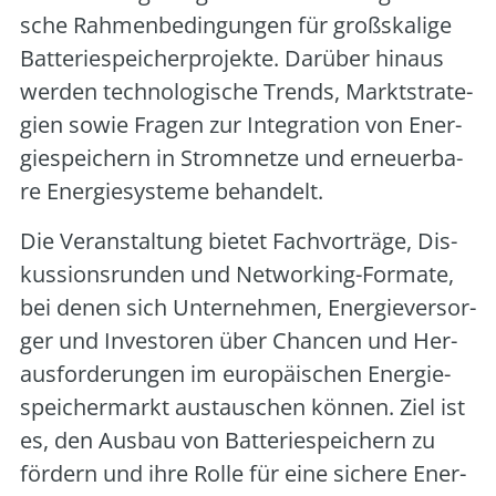
sche Rah­men­be­din­gun­gen für groß­ska­li­ge
Bat­te­rie­spei­cher­pro­jek­te. Dar­über hin­aus
wer­den tech­no­lo­gi­sche Trends, Markt­stra­te­
gien sowie Fra­gen zur Inte­gra­ti­on von Ener­
gie­spei­chern in Strom­net­ze und erneu­er­ba­
re Ener­gie­sys­te­me behan­delt.
Die Ver­an­stal­tung bie­tet Fach­vor­trä­ge, Dis­
kus­si­ons­run­den und Net­wor­king-For­ma­te,
bei denen sich Unter­neh­men, Ener­gie­ver­sor­
ger und Inves­to­ren über Chan­cen und Her­
aus­for­de­run­gen im euro­päi­schen Ener­gie­
spei­cher­markt aus­tau­schen kön­nen. Ziel ist
es, den Aus­bau von Bat­te­rie­spei­chern zu
för­dern und ihre Rol­le für eine siche­re Ener­