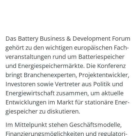
Art der Veranstaltung:
Kongress/Konferenz
Veranstalter:
Conexio-PSE, Magazin pv und
SolarPower Europe
Das Bat­tery Busi­ness & Deve­lo­p­ment Forum
gehört zu den wich­ti­gen euro­päi­schen Fach­
ver­an­stal­tun­gen rund um Bat­te­rie­spei­cher
und Ener­gie­spei­cher­märk­te. Die Kon­fe­renz
bringt Bran­chen­ex­per­ten, Pro­jekt­ent­wick­ler,
Inves­to­ren sowie Ver­tre­ter aus Poli­tik und
Ener­gie­wirt­schaft zusam­men, um aktu­el­le
Ent­wick­lun­gen im Markt für sta­tio­nä­re Ener­
gie­spei­cher zu dis­ku­tie­ren.
Im Mit­tel­punkt ste­hen Geschäfts­mo­del­le,
Finan­zie­rungs­mög­lich­kei­ten und regu­la­to­ri­