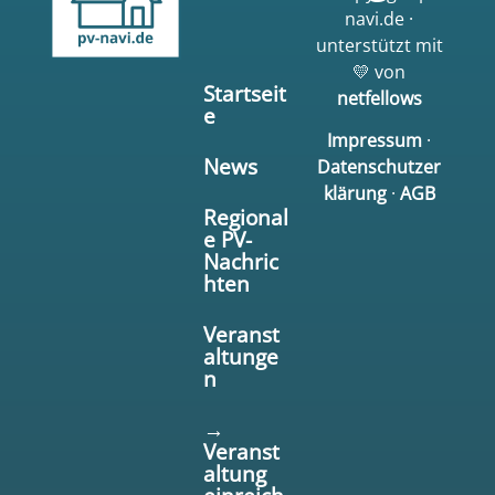
navi.de ·
unterstützt mit
💛 von
Startseit
netfellows
e
Impressum
·
News
Datenschutzer
klärung
·
AGB
Regional
e PV-
Nachric
hten
Veranst
altunge
n
→
Veranst
altung