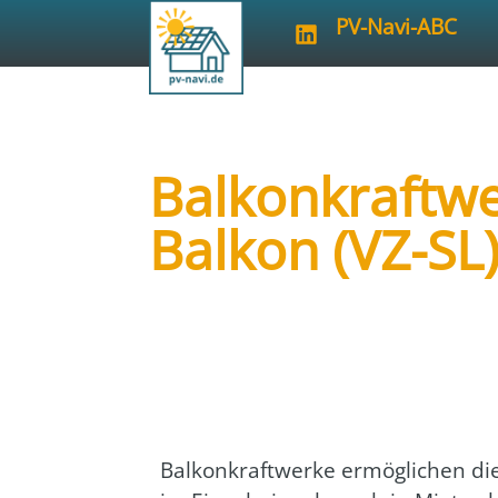
PV-Navi-ABC
Balkonkraftw
Balkon (VZ-SL
Art der Veranstaltung:
online
Veranstalter:
Verbraucherzentrale
Bal­kon­kraft­wer­ke ermög­li­chen d