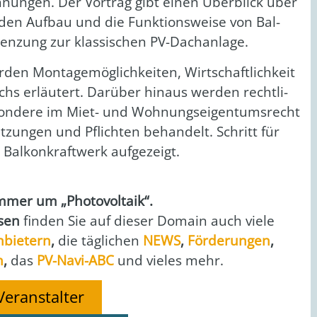
­nun­gen. Der Vor­trag gibt einen
Über­blick über
, den Auf­bau und die Funk­ti­ons­wei­se von Bal­
n­zung zur klas­si­schen PV-Dach­an­la­ge.
den Mon­ta­ge­mög­lich­kei­ten, Wirt­schaft­lich­keit
hs erläu­tert. Dar­über hin­aus wer­den recht­li­
son­de­re im Miet- und Woh­nungs­ei­gen­tums­recht
t­zun­gen und Pflich­ten behan­delt. Schritt für
al­kon­kraft­werk auf­ge­zeigt.
er um „Pho­to­vol­ta­ik“.
­sen
fin­den Sie auf die­ser Domain auch vie­le
nbie­tern
,
die täg­li­chen
NEWS
,
För­de­run­gen
,
n
,
das
PV-Navi-ABC
und vie­les mehr.
Veranstalter