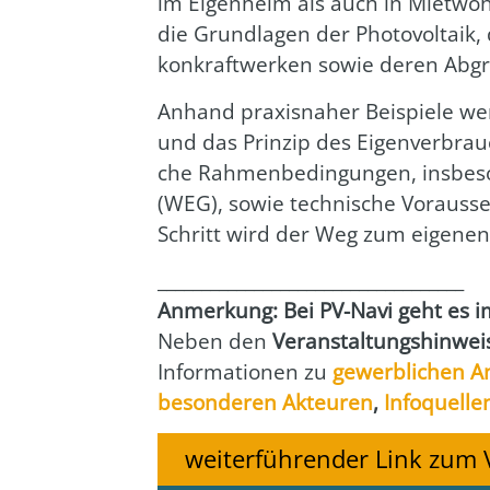
im Eigen­heim als auch in Miet­woh
die Grund­la­gen der Pho­to­vol­ta­ik
kon­kraft­wer­ken sowie deren Abgre
Anhand pra­xis­na­her Bei­spie­le wer­
und das Prin­zip des Eigen­ver­brauc
che Rah­men­be­din­gun­gen, ins­be­
(WEG), sowie tech­ni­sche Vor­aus­se
Schritt wird der Weg zum eige­nen B
___________________________________
Anmer­kung: Bei PV-Navi geht es imm
Neben den
Ver­an­stal­tungs­hin­wei
Infor­ma­tio­nen zu
gewerb­li­chen A
beson­de­ren Akteu­ren
,
Info­quel­le
weiterführender Link zum 