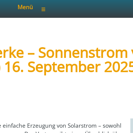
Menü
erke – Sonnenstrom
) 16. September 202
 Saarland
ie ein­fa­che Erzeu­gung von Solar­strom
– sowohl