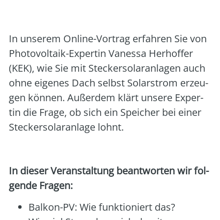
Klimaschutzagentur (KEK)
In unse­rem Online-Vor­trag erfah­ren Sie von
Pho­to­vol­ta­ik-Exper­tin Vanes­sa Her­hof­fer
(KEK), wie Sie mit Ste­cker­so­lar­an­la­gen auch
ohne eige­nes Dach selbst Solar­strom erzeu­
gen kön­nen. Außer­dem klärt unse­re Exper­
tin die Fra­ge, ob sich ein Spei­cher bei einer
Ste­cker­so­lar­an­la­ge lohnt.
In die­ser Ver­an­stal­tung beant­wor­ten wir fol­
gen­de Fra­gen:
Bal­kon-PV: Wie funk­tio­niert das?