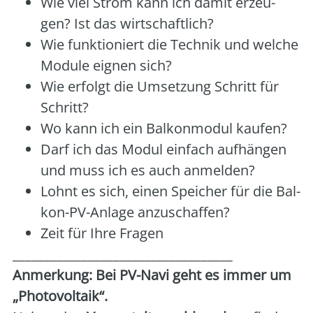
Wie viel Strom kann ich damit erzeu­
gen? Ist das wirt­schaft­lich?
Wie funk­tio­niert die Tech­nik und wel­che
Modu­le eig­nen sich?
Wie erfolgt die Umset­zung Schritt für
Schritt?
Wo kann ich ein Bal­kon­mo­dul kau­fen?
Darf ich das Modul ein­fach auf­hän­gen
und muss ich es auch anmel­den?
Lohnt es sich, einen Spei­cher für die Bal­
kon-PV-Anla­ge anzu­schaf­fen?
Zeit für Ihre Fra­gen
___________________________________
Anmer­kung: Bei PV-Navi geht es immer um
„Pho­to­vol­ta­ik“.