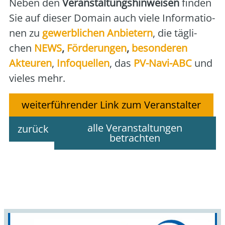
Neben den
Ver­an­stal­tungs­hin­wei­sen
fin­den
Sie auf die­ser Domain auch vie­le Infor­ma­tio­
nen zu
gewerb­li­chen Anbie­tern
, die täg­li­
chen
NEWS
,
För­de­run­gen
,
beson­de­ren
Akteu­ren
,
Info­quel­len
, das
PV-Navi-ABC
und
vie­les mehr.
weiterführender Link zum Veranstalter
alle Veranstaltungen
zurück
betrachten