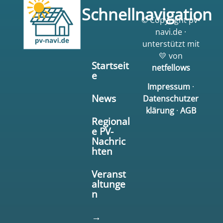
Schnellnavigation
© Copyright pv-
navi.de ·
unterstützt mit
💛 von
Startseit
netfellows
e
Impressum
·
News
Datenschutzer
klärung
·
AGB
Regional
e PV-
Nachric
hten
Veranst
altunge
n
→