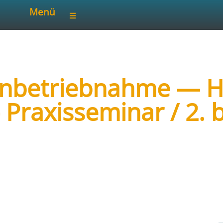
Menü
 Inbetriebnahme — 
 Praxisseminar / 2. b
inar vor Ort