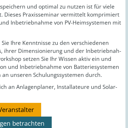
 spei­chern und opti­mal zu nut­zen ist für vie­le
t. Die­ses Pra­xis­se­mi­nar ver­mit­telt kom­pri­miert
g und Inbe­trieb­nah­me von PV-Heim­sys­te­men mit
n Sie Ihre Kennt­nis­se zu den ver­schie­de­nen
 ihrer Dimen­sio­nie­rung und der Inbe­trieb­nah­
ork­shop set­zen Sie Ihr Wis­sen aktiv ein und
­ti­on und Inbe­trieb­nah­me von Bat­te­rie­sys­te­men
n an unse­ren Schu­lungs­sys­te­men durch.
ich an Anla­gen­pla­ner, Instal­la­teu­re und Solar­
Veranstalter
ngen betrachten