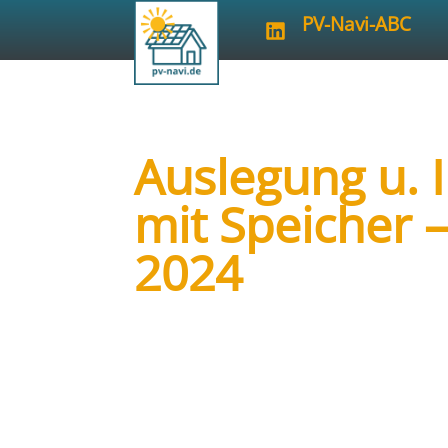
PV-Navi-ABC
Auslegung u.
mit Speicher –
2024
Art der Veranstaltung:
Vortrag/Sem
Veranstalter:
SMA Solar Academy