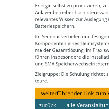
Ener­gie selbst zu pro­du­zie­ren, zu
Anla­gen­be­trei­ber hoch­in­ter­es­san
rele­van­tes Wis­sen zur Aus­le­gun
Bat­te­rie­spei­chern.
Im Semi­nar ver­tie­fen und fes­ti­ge
Kom­po­nen­ten eines Heim­sys­tems,
me der Gesamt­lö­sung. Im Pra­xis­w
füh­ren ins­be­son­de­re die Instal­la
und SMA Spei­cher­wech­sel­rich­ter
Ziel­grup­pe: Die Schu­lung rich­tet s
teu­re.
weiterführender Link zum 
alle Veranstaltu
zurück