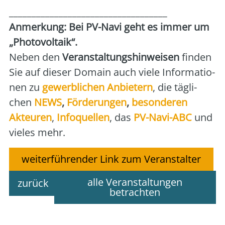
___________________________________
Anmer­kung: Bei PV-Navi geht es immer um
„Pho­to­vol­ta­ik“.
Neben den
Ver­an­stal­tungs­hin­wei­sen
fin­den
Sie auf die­ser Domain auch vie­le Infor­ma­tio­
nen zu
gewerb­li­chen Anbie­tern
, die täg­li­
chen
NEWS
,
För­de­run­gen
,
beson­de­ren
Akteu­ren
,
Info­quel­len
, das
PV-Navi-ABC
und
vie­les mehr.
weiterführender Link zum Veranstalter
alle Veranstaltungen
zurück
betrachten