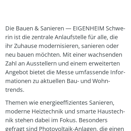
Art der Veranstaltung:
Messe
Veranstalter:
Neue Messe GmbH Rostock
Die Bau­en & Sanie­ren — EIGENHEIM Schwe­
rin ist die zen­tra­le Anlauf­stel­le für alle, die
ihr Zuhau­se moder­ni­sie­ren, sanie­ren oder
neu bau­en möch­ten. Mit einer wach­sen­den
Zahl an Aus­stel­lern und einem erwei­ter­ten
Ange­bot bie­tet die Mes­se umfas­sen­de Infor­
ma­tio­nen zu aktu­el­len Bau- und Wohn­
trends.
The­men wie ener­gie­ef­fi­zi­en­tes Sanie­ren,
moder­ne Heiz­tech­nik und smar­te Haus­tech­
nik ste­hen dabei im Fokus. Beson­ders
gefragt sind Pho­to­vol­ta­ik-Anla­gen, die einen