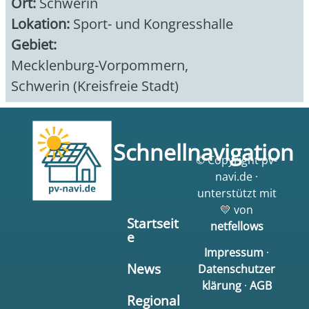
Ort:
Schwerin
Lokation:
Sport- und Kongresshalle
Gebiet:
Mecklenburg-Vorpommern
,
Schwerin (Kreisfreie Stadt)
Schnellnavigation
© Copyright pv-
navi.de ·
unterstützt mit
💛 von
Startseit
netfellows
e
Impressum
·
News
Datenschutzer
klärung
·
AGB
Regional