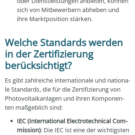
oder Dienst­leis­tun­gen anbie­ten, kön­nen
sich von Mit­be­wer­bern abhe­ben und
ihre Markt­po­si­ti­on stär­ken.
Welche Standards werden
in der Zertifizierung
berücksichtigt?
Es gibt zahl­rei­che inter­na­tio­na­le und natio­na­
le Stan­dards, die für die Zer­ti­fi­zie­rung von
Pho­to­vol­ta­ik­an­la­gen und ihren Kom­po­nen­
ten maß­geb­lich sind:
IEC (Inter­na­tio­nal Elec­tro­tech­ni­cal Com­
mis­si­on)
: Die IEC ist eine der wich­tigs­ten