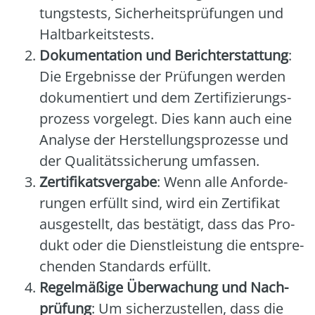
tungs­tests, Sicher­heits­prü­fun­gen und
Halt­bar­keits­tests.
Doku­men­ta­ti­on und Bericht­erstat­tung
:
Die Ergeb­nis­se der Prü­fun­gen wer­den
doku­men­tiert und dem Zer­ti­fi­zie­rungs­
pro­zess vor­ge­legt. Dies kann auch eine
Ana­ly­se der Her­stel­lungs­pro­zes­se und
der Qua­li­täts­si­che­rung umfas­sen.
Zer­ti­fi­kats­ver­ga­be
: Wenn alle Anfor­de­
run­gen erfüllt sind, wird ein Zer­ti­fi­kat
aus­ge­stellt, das bestä­tigt, dass das Pro­
dukt oder die Dienst­leis­tung die ent­spre­
chen­den Stan­dards erfüllt.
Regel­mä­ßi­ge Über­wa­chung und Nach­
prü­fung
: Um sicher­zu­stel­len, dass die