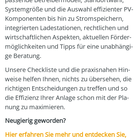
Sys­tem­grö­ße und die Aus­wahl effi­zi­en­ter PV-
Kom­po­nen­ten bis hin zu Strom­spei­chern,
inte­grier­ten Lade­sta­tio­nen, recht­li­chen und
wirt­schaft­li­chen Aspek­ten, aktu­el­len För­der­
mög­lich­kei­ten und Tipps für eine unab­hän­gi­
ge Bera­tung.
Unse­re Check­lis­te und die pra­xis­na­hen Hin­
wei­se hel­fen Ihnen, nichts zu über­se­hen, die
rich­ti­gen Ent­schei­dun­gen zu tref­fen und so
die Effi­zi­enz Ihrer Anla­ge schon mit der Pla­
nung zu maxi­mie­ren.
Neu­gie­rig gewor­den?
Hier erfah­ren Sie mehr und ent­de­cken Sie,