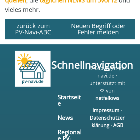
quel­len
, die
täg­li­chen NEWS um 5vor12
und
vie­les mehr.
zurück zum
Neuen Begriff oder
PV-Navi-ABC
Fehler melden
Schnellnavigation
© Copyright pv-
navi.de ·
unterstützt mit
💛 von
Startseit
netfellows
e
Impressum
·
News
Datenschutzer
klärung
·
AGB
Regional
e PV-