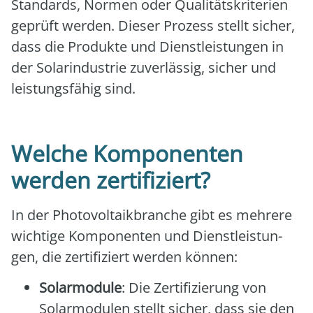
Stan­dards, Nor­men oder Qua­li­täts­kri­te­ri­en
geprüft wer­den. Die­ser Pro­zess stellt sicher,
dass die Pro­duk­te und Dienst­leis­tun­gen in
der Solar­in­dus­trie zuver­läs­sig, sicher und
leis­tungs­fä­hig sind.
Welche Komponenten
werden zertifiziert?
In der Pho­to­vol­ta­ik­bran­che gibt es meh­re­re
wich­ti­ge Kom­po­nen­ten und Dienst­leis­tun­
gen, die zer­ti­fi­ziert wer­den kön­nen:
Solar­mo­du­le
: Die Zer­ti­fi­zie­rung von
Solar­mo­du­len stellt sicher, dass sie den