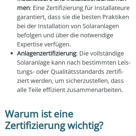
men
: Eine Zer­ti­fi­zie­rung für Instal­la­teu­re
garan­tiert, dass sie die bes­ten Prak­ti­ken
bei der Instal­la­ti­on von Solar­an­la­gen
befol­gen und über die not­wen­di­ge
Exper­ti­se ver­fü­gen.
Anla­gen­zer­ti­fi­zie­rung
: Die voll­stän­di­ge
Solar­an­la­ge kann nach bestimm­ten Leis­
tungs- oder Qua­li­täts­stan­dards zer­ti­fi­
ziert wer­den, um sicher­zu­stel­len, dass
alle Tei­le effi­zi­ent zusam­men­ar­bei­ten.
Warum ist eine
Zertifizierung wichtig?