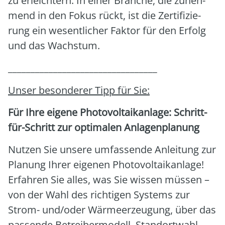
zu erleich­tern. In einer Bran­che, die zuneh­
mend in den Fokus rückt, ist die Zer­ti­fi­zie­
rung ein wesent­li­cher Fak­tor für den Erfolg
und das Wachs­tum.
_________________________________
Unser beson­de­rer Tipp für Sie:
Für Ihre eige­ne Pho­to­vol­ta­ik­an­la­ge: Schritt-
für-Schritt zur opti­ma­len Anla­gen­pla­nung
Nut­zen Sie unse­re umfas­sen­de Anlei­tung zur
Pla­nung Ihrer eige­nen Pho­to­vol­ta­ik­an­la­ge!
Erfah­ren Sie alles, was Sie wis­sen müs­sen –
von der Wahl des rich­ti­gen Sys­tems zur
Strom- und/oder Wär­me­er­zeu­gung, über das
pas­sen­de Betrei­ber­mo­dell, Stand­ort­wahl,