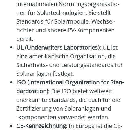
inter­na­tio­na­len Nor­mungs­or­ga­ni­sa­tio­
nen für Solar­tech­no­lo­gien. Sie stellt
Stan­dards für Solar­mo­du­le, Wech­sel­
rich­ter und ande­re PV-Kom­po­nen­ten
bereit.
UL (Under­wri­ters Labo­ra­to­ries)
: UL ist
eine ame­ri­ka­ni­sche Orga­ni­sa­ti­on, die
Sicher­heits- und Leis­tungs­stan­dards für
Solar­an­la­gen fest­legt.
ISO (Inter­na­tio­nal Orga­niza­ti­on for Stan­
dar­diza­ti­on)
: Die ISO bie­tet welt­weit
aner­kann­te Stan­dards, die auch für die
Zer­ti­fi­zie­rung von Solar­an­la­gen und
‑kom­po­nen­ten ver­wen­det wer­den.
CE-Kenn­zeich­nung
: In Euro­pa ist die CE-