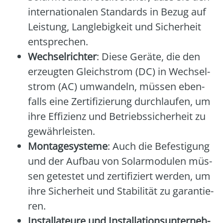
inter­na­tio­na­len Stan­dards in Bezug auf
Leis­tung, Lang­le­big­keit und Sicher­heit
ent­spre­chen.
Wech­sel­rich­ter
: Die­se Gerä­te, die den
erzeug­ten Gleich­strom (DC) in Wech­sel­
strom (AC) umwan­deln, müs­sen eben­
falls eine Zer­ti­fi­zie­rung durch­lau­fen, um
ihre Effi­zi­enz und Betriebs­si­cher­heit zu
gewähr­leis­ten.
Mon­ta­ge­sys­te­me
: Auch die Befes­ti­gung
und der Auf­bau von Solar­mo­du­len müs­
sen getes­tet und zer­ti­fi­ziert wer­den, um
ihre Sicher­heit und Sta­bi­li­tät zu garan­tie­
ren.
Instal­la­teu­re und Instal­la­ti­ons­un­ter­neh­