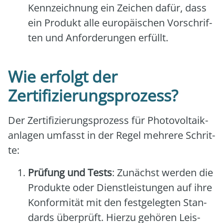
Kenn­zeich­nung ein Zei­chen dafür, dass
ein Pro­dukt alle euro­päi­schen Vor­schrif­
ten und Anfor­de­run­gen erfüllt.
Wie erfolgt der
Zertifizierungsprozess?
Der Zer­ti­fi­zie­rungs­pro­zess für Pho­to­vol­ta­ik­
an­la­gen umfasst in der Regel meh­re­re Schrit­
te:
Prü­fung und Tests
: Zunächst wer­den die
Pro­duk­te oder Dienst­leis­tun­gen auf ihre
Kon­for­mi­tät mit den fest­ge­leg­ten Stan­
dards über­prüft. Hier­zu gehö­ren Leis­