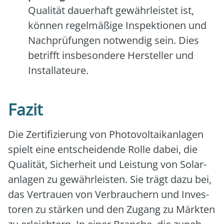
Qua­li­tät dau­er­haft gewähr­leis­tet ist,
kön­nen regel­mä­ßi­ge Inspek­tio­nen und
Nach­prü­fun­gen not­wen­dig sein. Dies
betrifft ins­be­son­de­re Her­stel­ler und
Instal­la­teu­re.
Fazit
Die Zer­ti­fi­zie­rung von Pho­to­vol­ta­ik­an­la­gen
spielt eine ent­schei­den­de Rol­le dabei, die
Qua­li­tät, Sicher­heit und Leis­tung von Solar­
an­la­gen zu gewähr­leis­ten. Sie trägt dazu bei,
das Ver­trau­en von Ver­brau­chern und Inves­
to­ren zu stär­ken und den Zugang zu Märk­ten