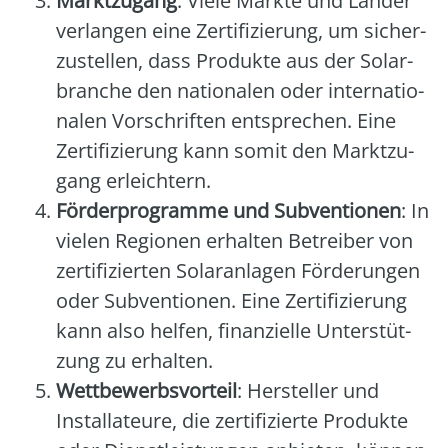
Markt­zu­gang
: Vie­le Märk­te und Län­der
ver­lan­gen eine Zer­ti­fi­zie­rung, um sicher­
zu­stel­len, dass Pro­duk­te aus der Solar­
bran­che den natio­na­len oder inter­na­tio­
na­len Vor­schrif­ten ent­spre­chen. Eine
Zer­ti­fi­zie­rung kann somit den Markt­zu­
gang erleich­tern.
För­der­pro­gram­me und Sub­ven­tio­nen
: In
vie­len Regio­nen erhal­ten Betrei­ber von
zer­ti­fi­zier­ten Solar­an­la­gen För­de­run­gen
oder Sub­ven­tio­nen. Eine Zer­ti­fi­zie­rung
kann also hel­fen, finan­zi­el­le Unter­stüt­
zung zu erhal­ten.
Wett­be­werbs­vor­teil
: Her­stel­ler und
Instal­la­teu­re, die zer­ti­fi­zier­te Pro­duk­te