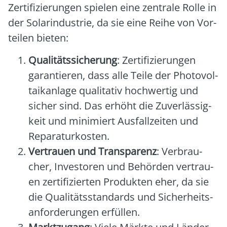
Zer­ti­fi­zie­run­gen spie­len eine zen­tra­le Rol­le in
der Solar­in­dus­trie, da sie eine Rei­he von Vor­
tei­len bie­ten:
Qua­li­täts­si­che­rung
: Zer­ti­fi­zie­run­gen
garan­tie­ren, dass alle Tei­le der Pho­to­vol­
ta­ik­an­la­ge qua­li­ta­tiv hoch­wer­tig und
sicher sind. Das erhöht die Zuver­läs­sig­
keit und mini­miert Aus­fall­zei­ten und
Repa­ra­tur­kos­ten.
Ver­trau­en und Trans­pa­renz
: Ver­brau­
cher, Inves­to­ren und Behör­den ver­trau­
en zer­ti­fi­zier­ten Pro­duk­ten eher, da sie
die Qua­li­täts­stan­dards und Sicher­heits­
an­for­de­run­gen erfül­len.