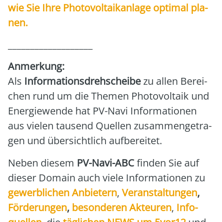
wie Sie Ihre Pho­to­vol­ta­ik­an­la­ge opti­mal pla­
nen.
___________________
Anmer­kung:
Als
Infor­ma­ti­ons­dreh­schei­be
zu allen Berei­
chen rund um die The­men Pho­to­vol­ta­ik und
Ener­gie­wen­de hat PV-Navi Infor­ma­tio­nen
aus vie­len tau­send Quel­len zusam­men­ge­tra­
gen und über­sicht­lich auf­be­rei­tet.
Neben die­sem
PV-Navi-ABC
fin­den Sie auf
die­ser Domain auch vie­le Infor­ma­tio­nen zu
gewerb­li­chen Anbie­tern
,
Ver­an­stal­tun­gen
,
För­de­run­gen
,
beson­de­ren Akteu­ren
,
Info­