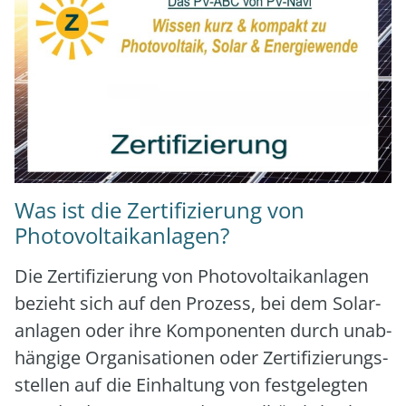
Was ist die Zertifizierung von
Photovoltaikanlagen?
Die Zer­ti­fi­zie­rung von Pho­to­vol­ta­ik­an­la­gen
bezieht sich auf den Pro­zess, bei dem Solar­
an­la­gen oder ihre Kom­po­nen­ten durch unab­
hän­gi­ge Orga­ni­sa­tio­nen oder Zer­ti­fi­zie­rungs­
stel­len auf die Ein­hal­tung von fest­ge­leg­ten