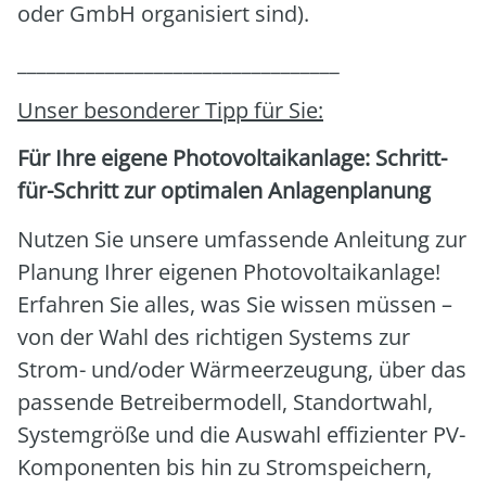
oder GmbH orga­ni­siert sind).
_________________________________
Unser beson­de­rer Tipp für Sie:
Für Ihre eige­ne Pho­to­vol­ta­ik­an­la­ge: Schritt-
für-Schritt zur opti­ma­len Anla­gen­pla­nung
Nut­zen Sie unse­re umfas­sen­de Anlei­tung zur
Pla­nung Ihrer eige­nen Pho­to­vol­ta­ik­an­la­ge!
Erfah­ren Sie alles, was Sie wis­sen müs­sen –
von der Wahl des rich­ti­gen Sys­tems zur
Strom- und/oder Wär­me­er­zeu­gung, über das
pas­sen­de Betrei­ber­mo­dell, Stand­ort­wahl,
Sys­tem­grö­ße und die Aus­wahl effi­zi­en­ter PV-
Kom­po­nen­ten bis hin zu Strom­spei­chern,