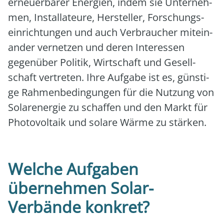
erneu­er­ba­rer Ener­gien, indem sie Unter­neh­
men, Instal­la­teu­re, Her­stel­ler, For­schungs­
ein­rich­tun­gen und auch Ver­brau­cher mit­ein­
an­der ver­net­zen und deren Inter­es­sen
gegen­über Poli­tik, Wirt­schaft und Gesell­
schaft ver­tre­ten. Ihre Auf­ga­be ist es, güns­ti­
ge Rah­men­be­din­gun­gen für die Nut­zung von
Solar­ener­gie zu schaf­fen und den Markt für
Pho­to­vol­ta­ik und sola­re Wär­me zu stär­ken.
Welche Aufgaben
übernehmen Solar-
Verbände konkret?