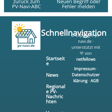
zurück zum
Neuen Begriff oder
PV-Navi-ABC
Fehler melden
Schnellnavigation
© Copyright pv-
navi.de ·
unterstützt mit
💛 von
Startseit
netfellows
e
Impressum
·
News
Datenschutzer
klärung
·
AGB
Regional
e PV-
Nachric
hten