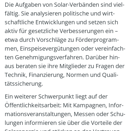
Die Auf­ga­ben von Solar-Ver­bän­den sind viel­
fäl­tig. Sie ana­ly­sie­ren poli­ti­sche und wirt­
schaft­li­che Ent­wick­lun­gen und set­zen sich
aktiv für gesetz­li­che Ver­bes­se­run­gen ein –
etwa durch Vor­schlä­ge zu För­der­pro­gram­
men, Ein­spei­se­ver­gü­tun­gen oder ver­ein­fach­
ten Geneh­mi­gungs­ver­fah­ren. Dar­über hin­
aus bera­ten sie ihre Mit­glie­der zu Fra­gen der
Tech­nik, Finan­zie­rung, Nor­men und Qua­li­
täts­si­che­rung.
Ein wei­te­rer Schwer­punkt liegt auf der
Öffent­lich­keits­ar­beit: Mit Kam­pa­gnen, Infor­
ma­ti­ons­ver­an­stal­tun­gen, Mes­sen oder Schu­
lun­gen infor­mie­ren sie über die Vor­tei­le der