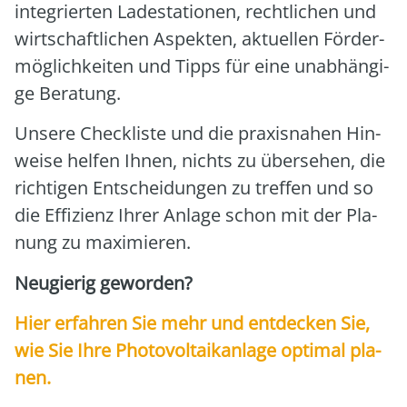
inte­grier­ten Lade­sta­tio­nen, recht­li­chen und
wirt­schaft­li­chen Aspek­ten, aktu­el­len För­der­
mög­lich­kei­ten und Tipps für eine unab­hän­gi­
ge Bera­tung.
Unse­re Check­lis­te und die pra­xis­na­hen Hin­
wei­se hel­fen Ihnen, nichts zu über­se­hen, die
rich­ti­gen Ent­schei­dun­gen zu tref­fen und so
die Effi­zi­enz Ihrer Anla­ge schon mit der Pla­
nung zu maxi­mie­ren.
Neu­gie­rig gewor­den?
Hier erfah­ren Sie mehr und ent­de­cken Sie,
wie Sie Ihre Pho­to­vol­ta­ik­an­la­ge opti­mal pla­
nen.