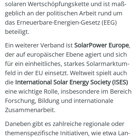
sola­ren Wert­schöp­fungs­ket­te und ist maß­
geb­lich an der poli­ti­schen Arbeit rund um
das Erneu­er­ba­re-Ener­gien-Gesetz (EEG)
betei­ligt.
Ein wei­te­rer Ver­band ist
Solar­Power Euro­pe
,
der auf euro­päi­scher Ebe­ne agiert und sich
für ein ein­heit­li­ches, star­kes Solar­markt­um­
feld in der EU ein­setzt. Welt­weit spielt auch
die
Inter­na­tio­nal Solar Ener­gy Socie­ty (ISES)
eine wich­ti­ge Rol­le, ins­be­son­de­re im Bereich
For­schung, Bil­dung und inter­na­tio­na­le
Zusam­men­ar­beit.
Dane­ben gibt es zahl­rei­che regio­na­le oder
the­men­spe­zi­fi­sche Initia­ti­ven, wie etwa Lan­