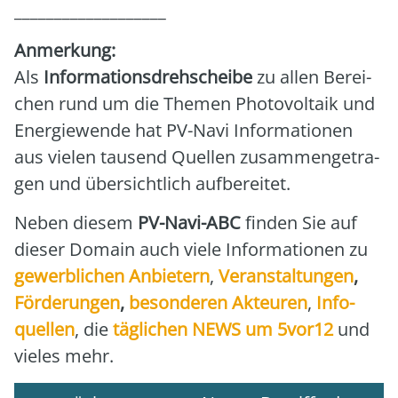
___________________
Anmer­kung:
Als
Infor­ma­ti­ons­dreh­schei­be
zu allen Berei­
chen rund um die The­men Pho­to­vol­ta­ik und
Ener­gie­wen­de hat PV-Navi Infor­ma­tio­nen
aus vie­len tau­send Quel­len zusam­men­ge­tra­
gen und über­sicht­lich auf­be­rei­tet.
Neben die­sem
PV-Navi-ABC
fin­den Sie auf
die­ser Domain auch vie­le Infor­ma­tio­nen zu
gewerb­li­chen Anbie­tern
,
Ver­an­stal­tun­gen
,
För­de­run­gen
,
beson­de­ren Akteu­ren
,
Info­
quel­len
, die
täg­li­chen NEWS um 5vor12
und
vie­les mehr.