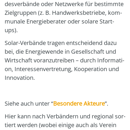
des­ver­bän­de oder Netz­wer­ke für bestimm­te
Ziel­grup­pen (z. B. Hand­werks­be­trie­be, kom­
mu­na­le Ener­gie­be­ra­ter oder sola­re Start-
ups).
Solar-Ver­bän­de tra­gen ent­schei­dend dazu
bei, die Ener­gie­wen­de in Gesell­schaft und
Wirt­schaft vor­an­zu­trei­ben – durch Infor­ma­ti­
on, Inter­es­sen­ver­tre­tung, Koope­ra­ti­on und
Inno­va­ti­on.
Sie­he auch unter “
Beson­de­re Akteu­re
”.
Hier kann nach Ver­bän­dern und regio­nal sor­
tiert wer­den (wobei eini­ge auch als Ver­ein