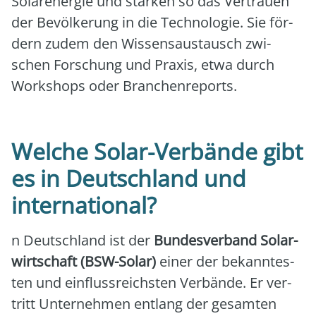
Solar­ener­gie und stär­ken so das Ver­trau­en
der Bevöl­ke­rung in die Tech­no­lo­gie. Sie för­
dern zudem den Wis­sens­aus­tausch zwi­
schen For­schung und Pra­xis, etwa durch
Work­shops oder Bran­chen­re­ports.
Welche Solar-Verbände gibt
es in Deutschland und
international?
n Deutsch­land ist der
Bun­des­ver­band Solar­
wirt­schaft (BSW-Solar)
einer der bekann­tes­
ten und ein­fluss­reichs­ten Ver­bän­de. Er ver­
tritt Unter­neh­men ent­lang der gesam­ten