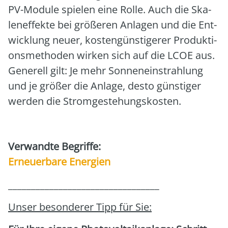
PV-Modu­le spie­len eine Rol­le. Auch die Ska­
len­ef­fek­te bei grö­ße­ren Anla­gen und die Ent­
wick­lung neu­er, kos­ten­güns­ti­ge­rer Pro­duk­ti­
ons­me­tho­den wir­ken sich auf die LCOE aus.
Gene­rell gilt: Je mehr Son­nen­ein­strah­lung
und je grö­ßer die Anla­ge, des­to güns­ti­ger
wer­den die Strom­ge­ste­hungs­kos­ten.
Ver­wand­te Begrif­fe:
Erneu­er­ba­re Ener­gien
_________________________________
Unser beson­de­rer Tipp für Sie: