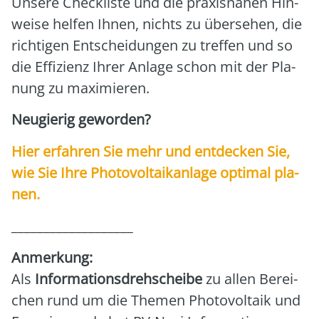
Unse­re Check­lis­te und die pra­xis­na­hen Hin­
wei­se hel­fen Ihnen, nichts zu über­se­hen, die
rich­ti­gen Ent­schei­dun­gen zu tref­fen und so
die Effi­zi­enz Ihrer Anla­ge schon mit der Pla­
nung zu maxi­mie­ren.
Neu­gie­rig gewor­den?
Hier erfah­ren Sie mehr und ent­de­cken Sie,
wie Sie Ihre Pho­to­vol­ta­ik­an­la­ge opti­mal pla­
nen.
___________________
Anmer­kung:
Als
Infor­ma­ti­ons­dreh­schei­be
zu allen Berei­
chen rund um die The­men Pho­to­vol­ta­ik und