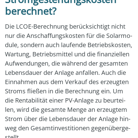
berechnet?
Die LCOE-Berech­nung berück­sich­tigt nicht
nur die Anschaf­fungs­kos­ten für die Solar­mo­
du­le, son­dern auch lau­fen­de Betriebs­kos­ten,
War­tung, Betriebs­mit­tel und die finan­zi­el­len
Auf­wen­dun­gen, die wäh­rend der gesam­ten
Lebens­dau­er der Anla­ge anfal­len. Auch die
Ein­nah­men aus dem Ver­kauf des erzeug­ten
Stroms flie­ßen in die Berech­nung ein. Um
die Ren­ta­bi­li­tät einer PV-Anla­ge zu beur­tei­
len, wird die gesam­te Men­ge an erzeug­tem
Strom über die Lebens­dau­er der Anla­ge hin­
weg den Gesamt­in­ves­ti­tio­nen gegen­über­ge­
stellt.