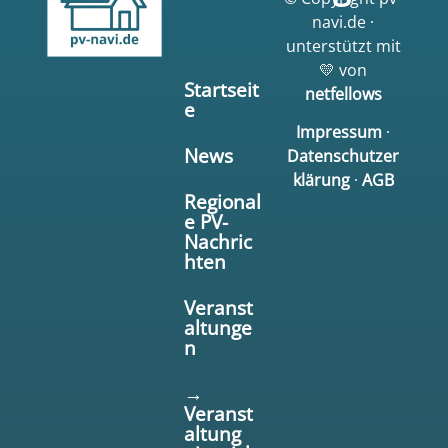
navi.de ·
unterstützt mit
💛 von
Startseit
netfellows
e
Impressum
·
News
Datenschutzer
klärung
·
AGB
Regional
e PV-
Nachric
hten
Veranst
altunge
n
→
Veranst
altung