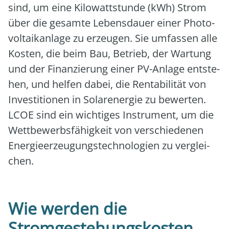
sind, um eine Kilo­watt­stun­de (kWh) Strom
über die gesam­te Lebens­dau­er einer Pho­to­
vol­ta­ik­an­la­ge zu erzeu­gen. Sie umfas­sen alle
Kos­ten, die beim Bau, Betrieb, der War­tung
und der Finan­zie­rung einer PV-Anla­ge ent­ste­
hen, und hel­fen dabei, die Ren­ta­bi­li­tät von
Inves­ti­tio­nen in Solar­ener­gie zu bewer­ten.
LCOE sind ein wich­ti­ges Instru­ment, um die
Wett­be­werbs­fä­hig­keit von ver­schie­de­nen
Ener­gie­er­zeu­gungs­tech­no­lo­gien zu ver­glei­
chen.
Wie werden die
Stromgestehungskosten