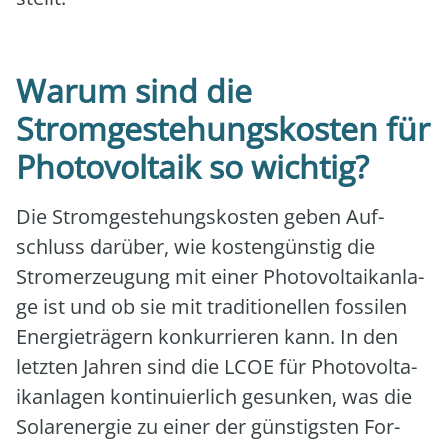
Warum sind die
Stromgestehungskosten für
Photovoltaik so wichtig?
Die Strom­ge­ste­hungs­kos­ten geben Auf­
schluss dar­über, wie kos­ten­güns­tig die
Strom­erzeu­gung mit einer Pho­to­vol­ta­ik­an­la­
ge ist und ob sie mit tra­di­tio­nel­len fos­si­len
Ener­gie­trä­gern kon­kur­rie­ren kann. In den
letz­ten Jah­ren sind die LCOE für Pho­to­vol­ta­
ik­an­la­gen kon­ti­nu­ier­lich gesun­ken, was die
Solar­ener­gie zu einer der güns­tigs­ten For­