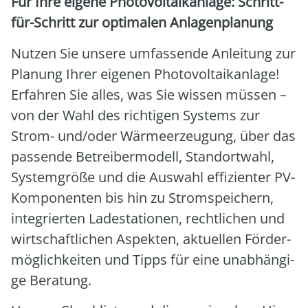
Für Ihre eige­ne Pho­to­vol­ta­ik­an­la­ge: Schritt-
für-Schritt zur opti­ma­len Anla­gen­pla­nung
Nut­zen Sie unse­re umfas­sen­de Anlei­tung zur
Pla­nung Ihrer eige­nen Pho­to­vol­ta­ik­an­la­ge!
Erfah­ren Sie alles, was Sie wis­sen müs­sen –
von der Wahl des rich­ti­gen Sys­tems zur
Strom- und/oder Wär­me­er­zeu­gung, über das
pas­sen­de Betrei­ber­mo­dell, Stand­ort­wahl,
Sys­tem­grö­ße und die Aus­wahl effi­zi­en­ter PV-
Kom­po­nen­ten bis hin zu Strom­spei­chern,
inte­grier­ten Lade­sta­tio­nen, recht­li­chen und
wirt­schaft­li­chen Aspek­ten, aktu­el­len För­der­
mög­lich­kei­ten und Tipps für eine unab­hän­gi­
ge Bera­tung.