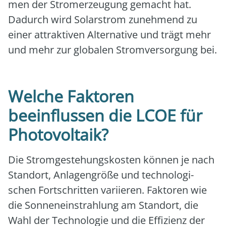
men der Strom­erzeu­gung gemacht hat.
Dadurch wird Solar­strom zuneh­mend zu
einer attrak­ti­ven Alter­na­ti­ve und trägt mehr
und mehr zur glo­ba­len Strom­ver­sor­gung bei.
Welche Faktoren
beeinflussen die LCOE für
Photovoltaik?
Die Strom­ge­ste­hungs­kos­ten kön­nen je nach
Stand­ort, Anla­gen­grö­ße und tech­no­lo­gi­
schen Fort­schrit­ten vari­ie­ren. Fak­to­ren wie
die Son­nen­ein­strah­lung am Stand­ort, die
Wahl der Tech­no­lo­gie und die Effi­zi­enz der