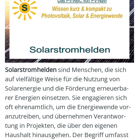
Solar­strom­hel­den
sind Men­schen, die sich
auf viel­fäl­ti­ge Wei­se für die Nut­zung von
Solar­ener­gie und die För­de­rung erneu­er­ba­
rer Ener­gien ein­set­zen. Sie enga­gie­ren sich
oft ehren­amt­lich, um die Ener­gie­wen­de vor­
an­zu­trei­ben, und über­neh­men Ver­ant­wor­
tung in Pro­jek­ten, die über den eige­nen
Haus­halt hin­aus­ge­hen. Der Begriff umfasst