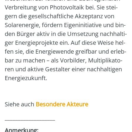
Ver­brei­tung von Pho­to­vol­ta­ik bei. Sie stei­
gern die gesell­schaft­li­che Akzep­tanz von
Solar­ener­gie, för­dern Eigen­in­itia­ti­ve und bin­
den Bür­ger aktiv in die Umset­zung nach­hal­ti­
ger Ener­gie­pro­jek­te ein. Auf die­se Wei­se hel­
fen sie, die Ener­gie­wen­de greif­bar und erleb­
bar zu machen – als Vor­bil­der, Mul­ti­pli­ka­to­
ren und akti­ve Gestal­ter einer nach­hal­ti­gen
Ener­gie­zu­kunft.
Sie­he auch
Beson­de­re Akteu­re
___________________
Anmer­kung: