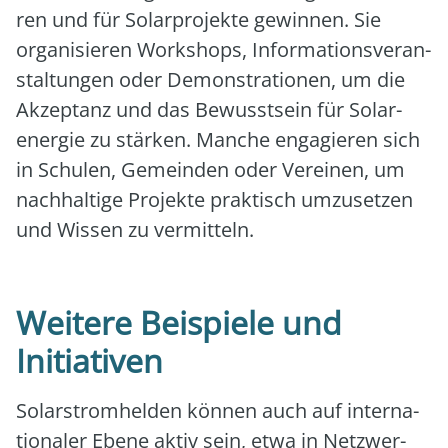
ren und für Solar­pro­jek­te gewin­nen. Sie
orga­ni­sie­ren Work­shops, Infor­ma­ti­ons­ver­an­
stal­tun­gen oder Demons­tra­tio­nen, um die
Akzep­tanz und das Bewusst­sein für Solar­
ener­gie zu stär­ken. Man­che enga­gie­ren sich
in Schu­len, Gemein­den oder Ver­ei­nen, um
nach­hal­ti­ge Pro­jek­te prak­tisch umzu­set­zen
und Wis­sen zu ver­mit­teln.
Weitere Beispiele und
Initiativen
Solar­strom­hel­den kön­nen auch auf inter­na­
tio­na­ler Ebe­ne aktiv sein, etwa in Netz­wer­