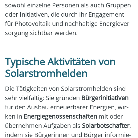
sowohl ein­zel­ne Per­so­nen als auch Grup­pen
oder Initia­ti­ven, die durch ihr Enga­ge­ment
für Pho­to­vol­ta­ik und nach­hal­ti­ge Ener­gie­ver­
sor­gung sicht­bar wer­den.
Typische Aktivitäten von
Solarstromhelden
Die Tätig­kei­ten von Solar­strom­hel­den sind
sehr viel­fäl­tig: Sie grün­den
Bür­ger­initia­ti­ven
für den Aus­bau erneu­er­ba­rer Ener­gien, wir­
ken in
Ener­gie­ge­nos­sen­schaf­ten
mit oder
über­neh­men Auf­ga­ben als
Solar­bot­schaf­ter
,
indem sie Bür­ge­rin­nen und Bür­ger infor­mie­