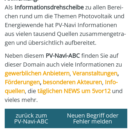
Als
Infor­ma­ti­ons­dreh­schei­be
zu allen Berei­
chen rund um die The­men Pho­to­vol­ta­ik und
Ener­gie­wen­de hat PV-Navi Infor­ma­tio­nen
aus vie­len tau­send Quel­len zusam­men­ge­tra­
gen und über­sicht­lich auf­be­rei­tet.
Neben die­sem
PV-Navi-ABC
fin­den Sie auf
die­ser Domain auch vie­le Infor­ma­tio­nen zu
gewerb­li­chen Anbie­tern
,
Ver­an­stal­tun­gen
,
För­de­run­gen
,
beson­de­ren Akteu­ren
,
Info­
quel­len
, die
täg­li­chen NEWS um 5vor12
und
vie­les mehr.
zurück zum
Neuen Begriff oder
PV-Navi-ABC
Fehler melden