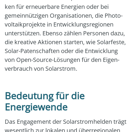
ken für erneu­er­ba­re Ener­gien oder bei
gemein­nüt­zi­gen Orga­ni­sa­tio­nen, die Pho­to­
vol­ta­ik­pro­jek­te in Ent­wick­lungs­re­gio­nen
unter­stüt­zen. Eben­so zäh­len Per­so­nen dazu,
die krea­ti­ve Aktio­nen star­ten, wie Solar­fes­te,
Solar-Paten­schaf­ten oder die Ent­wick­lung
von Open-Source-Lösun­gen für den Eigen­
ver­brauch von Solar­strom.
Bedeutung für die
Energiewende
Das Enga­ge­ment der Solar­strom­hel­den trägt
wesent­lich zur loka­len und über­re­gio­na­len