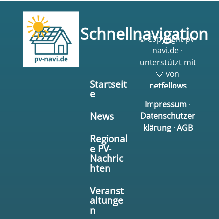
Schnellnavigation
© Copyright pv-
navi.de ·
unterstützt mit
💛 von
Startseit
netfellows
e
Impressum
·
News
Datenschutzer
klärung
·
AGB
Regional
e PV-
Nachric
hten
Veranst
altunge
n