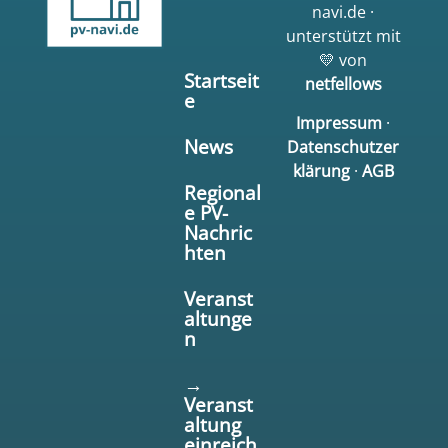
navi.de ·
unterstützt mit
💛 von
Startseit
netfellows
e
Impressum
·
News
Datenschutzer
klärung
·
AGB
Regional
e PV-
Nachric
hten
Veranst
altunge
n
→
Veranst
altung
einreich