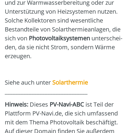
und zur Warm­was­ser­be­rei­tung oder zur
Unter­stüt­zung von Heiz­sys­te­men nut­zen.
Sol­che Kol­lek­to­ren sind wesent­li­che
Bestand­tei­le von Solar­ther­mie­an­la­gen, die
sich von
Pho­to­vol­ta­ik­sys­te­men
unter­schei­
den, da sie nicht Strom, son­dern Wär­me
erzeu­gen.
Sie­he auch unter
Solar­ther­mie
_______________________________
Hin­weis:
Die­ses
PV-Navi-ABC
ist Teil der
Platt­form PV-Navi.de, die sich umfas­send
mit dem The­ma Pho­to­vol­ta­ik beschäf­tigt.
Auf die­ser Domain fin­den Sie außer­dem