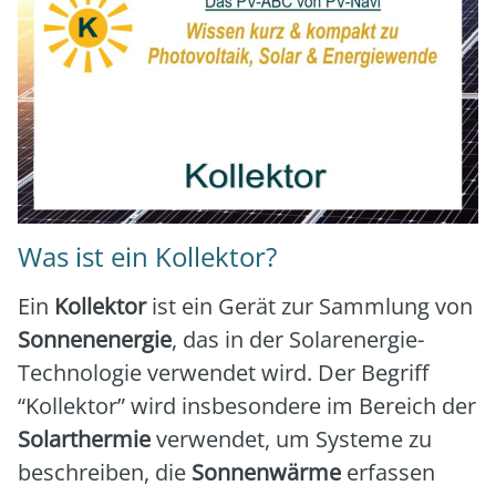
Was ist ein Kollektor?
Ein
Kol­lek­tor
ist ein Gerät zur Samm­lung von
Son­nen­en­er­gie
, das in der Solar­ener­gie-
Tech­no­lo­gie ver­wen­det wird. Der Begriff
“Kol­lek­tor” wird ins­be­son­de­re im Bereich der
Solar­ther­mie
ver­wen­det, um Sys­te­me zu
beschrei­ben, die
Son­nen­wär­me
erfas­sen