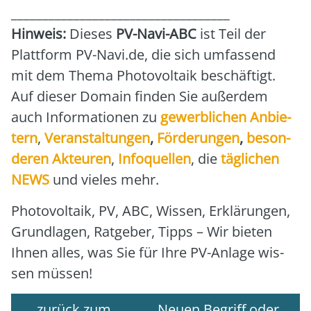
___________________________________
Hin­weis:
Die­ses
PV-Navi-ABC
ist Teil der
Platt­form PV-Navi.de, die sich umfas­send
mit dem The­ma Pho­to­vol­ta­ik beschäf­tigt.
Auf die­ser Domain fin­den Sie außer­dem
auch Infor­ma­tio­nen zu
gewerb­li­chen Anbie­
tern
,
Ver­an­stal­tun­gen
,
För­de­run­gen
,
beson­
de­ren Akteu­ren
,
Info­quel­len
, die
täg­li­chen
NEWS
und vie­les mehr.
Pho­to­vol­ta­ik, PV, ABC, Wis­sen, Erklä­run­gen,
Grund­la­gen, Rat­ge­ber, Tipps – Wir bie­ten
Ihnen alles, was Sie für Ihre PV-Anla­ge wis­
sen müs­sen!
zurück zum
Neuen Begriff oder