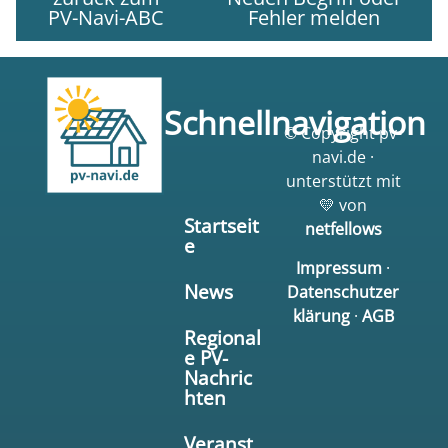
PV-Navi-ABC
Fehler melden
Schnellnavigation
© Copyright pv-
navi.de ·
unterstützt mit
💛 von
Startseit
netfellows
e
Impressum
·
News
Datenschutzer
klärung
·
AGB
Regional
e PV-
Nachric
hten
Veranst