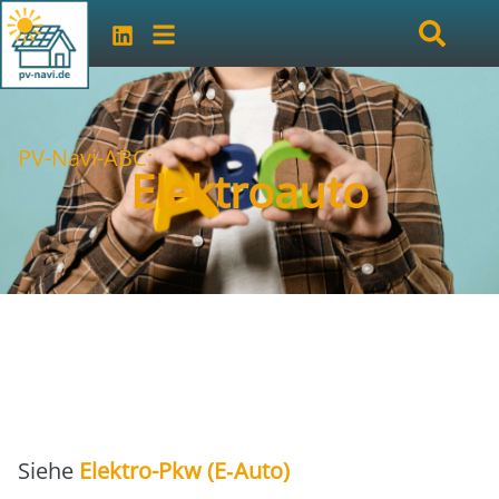
PV-Navi-ABC:
Elektroauto
Sie­he
Elek­tro-Pkw (E‑Auto)