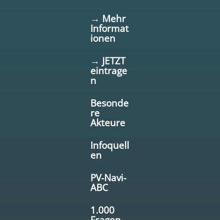
→ Mehr
Informat
ionen
→ JETZT
eintrage
n
Besonde
re
Akteure
Infoquell
en
PV-Navi-
ABC
1.000
Fragen