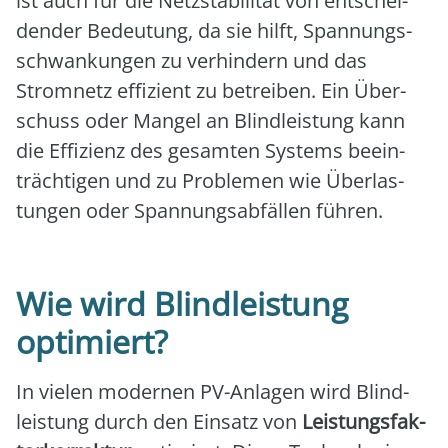
ist auch für die Netz­sta­bi­li­tät von ent­schei­
den­der Bedeu­tung, da sie hilft, Span­nungs­
schwan­kun­gen zu ver­hin­dern und das
Strom­netz effi­zi­ent zu betrei­ben. Ein Über­
schuss oder Man­gel an Blind­leis­tung kann
die Effi­zi­enz des gesam­ten Sys­tems beein­
träch­ti­gen und zu Pro­ble­men wie Über­las­
tun­gen oder Span­nungs­ab­fäl­len füh­ren.
Wie wird Blindleistung
optimiert?
In vie­len moder­nen PV-Anla­gen wird Blind­
leis­tung durch den Ein­satz von
Leis­tungs­fak­