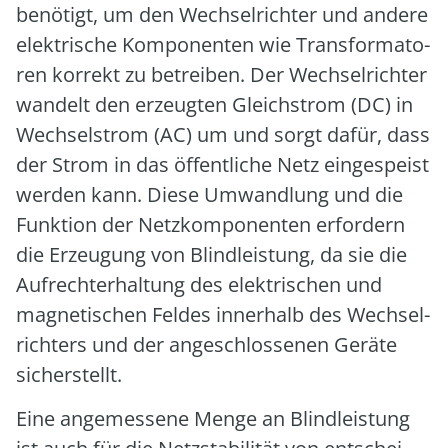
benö­tigt, um den Wech­sel­rich­ter und ande­re
elek­tri­sche Kom­po­nen­ten wie Trans­for­ma­to­
ren kor­rekt zu betrei­ben. Der Wech­sel­rich­ter
wan­delt den erzeug­ten Gleich­strom (DC) in
Wech­sel­strom (AC) um und sorgt dafür, dass
der Strom in das öffent­li­che Netz ein­ge­speist
wer­den kann. Die­se Umwand­lung und die
Funk­ti­on der Netz­kom­po­nen­ten erfor­dern
die Erzeu­gung von Blind­leis­tung, da sie die
Auf­recht­erhal­tung des elek­tri­schen und
magne­ti­schen Fel­des inner­halb des Wech­sel­
rich­ters und der ange­schlos­se­nen Gerä­te
sicher­stellt.
Eine ange­mes­se­ne Men­ge an Blind­leis­tung