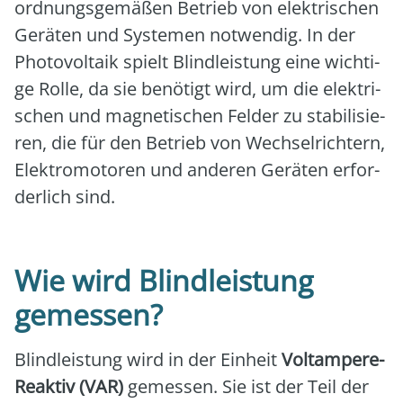
ord­nungs­ge­mä­ßen Betrieb von elek­tri­schen
Gerä­ten und Sys­te­men not­wen­dig. In der
Pho­to­vol­ta­ik spielt Blind­leis­tung eine wich­ti­
ge Rol­le, da sie benö­tigt wird, um die elek­tri­
schen und magne­ti­schen Fel­der zu sta­bi­li­sie­
ren, die für den Betrieb von Wech­sel­rich­tern,
Elek­tro­mo­to­ren und ande­ren Gerä­ten erfor­
der­lich sind.
Wie wird Blindleistung
gemessen?
Blind­leis­tung wird in der Ein­heit
Volt­am­pere-
Reak­tiv (VAR)
gemes­sen. Sie ist der Teil der