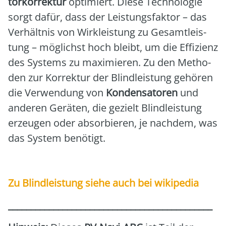
tor­kor­rek­tur
opti­miert. Die­se Tech­no­lo­gie
sorgt dafür, dass der Leis­tungs­fak­tor – das
Ver­hält­nis von Wirk­leis­tung zu Gesamt­leis­
tung – mög­lichst hoch bleibt, um die Effi­zi­enz
des Sys­tems zu maxi­mie­ren. Zu den Metho­
den zur Kor­rek­tur der Blind­leis­tung gehö­ren
die Ver­wen­dung von
Kon­den­sa­to­ren
und
ande­ren Gerä­ten, die gezielt Blind­leis­tung
erzeu­gen oder absor­bie­ren, je nach­dem, was
das Sys­tem benö­tigt.
Zu Blind­leis­tung sie­he auch bei wiki­pe­dia
_____________________________________________