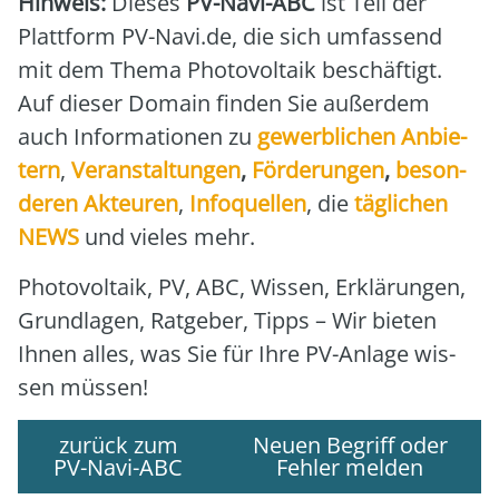
Hin­weis:
Die­ses
PV-Navi-ABC
ist Teil der
Platt­form PV-Navi.de, die sich umfas­send
mit dem The­ma Pho­to­vol­ta­ik beschäf­tigt.
Auf die­ser Domain fin­den Sie außer­dem
auch Infor­ma­tio­nen zu
gewerb­li­chen Anbie­
tern
,
Ver­an­stal­tun­gen
,
För­de­run­gen
,
beson­
de­ren Akteu­ren
,
Info­quel­len
, die
täg­li­chen
NEWS
und vie­les mehr.
Pho­to­vol­ta­ik, PV, ABC, Wis­sen, Erklä­run­gen,
Grund­la­gen, Rat­ge­ber, Tipps – Wir bie­ten
Ihnen alles, was Sie für Ihre PV-Anla­ge wis­
sen müs­sen!
zurück zum
Neuen Begriff oder
PV-Navi-ABC
Fehler melden