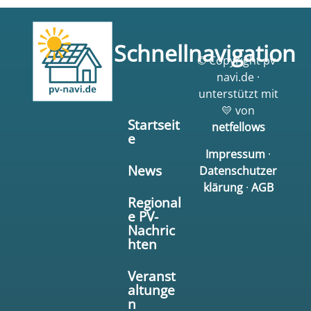
Schnellnavigation
© Copyright pv-
navi.de ·
unterstützt mit
💛 von
Startseit
netfellows
e
Impressum
·
News
Datenschutzer
klärung
·
AGB
Regional
e PV-
Nachric
hten
Veranst
altunge
n