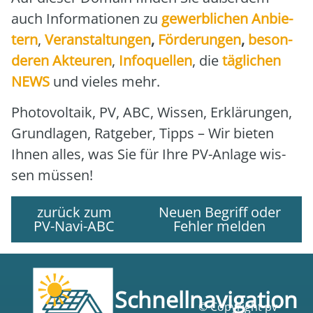
auch Infor­ma­tio­nen zu
gewerb­li­chen Anbie­
tern
,
Ver­an­stal­tun­gen
,
För­de­run­gen
,
beson­
de­ren Akteu­ren
,
Info­quel­len
, die
täg­li­chen
NEWS
und vie­les mehr.
Pho­to­vol­ta­ik, PV, ABC, Wis­sen, Erklä­run­gen,
Grund­la­gen, Rat­ge­ber, Tipps – Wir bie­ten
Ihnen alles, was Sie für Ihre PV-Anla­ge wis­
sen müs­sen!
zurück zum
Neuen Begriff oder
PV-Navi-ABC
Fehler melden
Schnellnavigation
© Copyright pv-