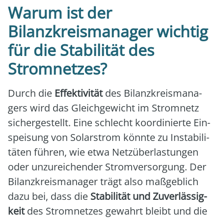
Warum ist der
Bilanzkreismanager wichtig
für die Stabilität des
Stromnetzes?
Durch die
Effek­ti­vi­tät
des Bilanz­kreis­ma­na­
gers wird das Gleich­ge­wicht im Strom­netz
sicher­ge­stellt. Eine schlecht koor­di­nier­te Ein­
spei­sung von Solar­strom könn­te zu Insta­bi­li­
tä­ten füh­ren, wie etwa Netz­über­las­tun­gen
oder unzu­rei­chen­der Strom­ver­sor­gung. Der
Bilanz­kreis­ma­na­ger trägt also maß­geb­lich
dazu bei, dass die
Sta­bi­li­tät und Zuver­läs­sig­
keit
des Strom­net­zes gewahrt bleibt und die