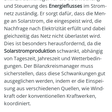
und Steue­rung des
Ener­gie­flus­ses
im Strom­
netz zustän­dig. Er sorgt dafür, dass die Men­
ge an Solar­strom, die ein­ge­speist wird, die
Nach­fra­ge nach Elek­tri­zi­tät erfüllt und dabei
gleich­zei­tig das Netz nicht über­las­tet wird.
Dies ist beson­ders her­aus­for­dernd, da die
Solar­strom­pro­duk­ti­on
schwankt, abhän­gig
von Tages­zeit, Jah­res­zeit und Wet­ter­be­din­
gun­gen. Der Bilanz­kreis­ma­na­ger muss
sicher­stel­len, dass die­se Schwan­kun­gen gut
aus­ge­gli­chen wer­den, indem er die Ein­spei­
sung aus ver­schie­de­nen Quel­len, wie Wind­
kraft oder kon­ven­tio­nel­len Kraft­wer­ken,
koor­di­niert.