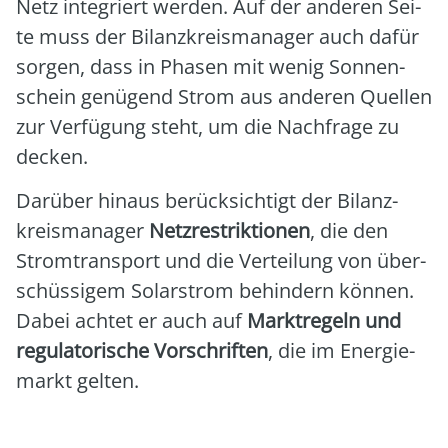
Netz inte­griert wer­den. Auf der ande­ren Sei­
te muss der Bilanz­kreis­ma­na­ger auch dafür
sor­gen, dass in Pha­sen mit wenig Son­nen­
schein genü­gend Strom aus ande­ren Quel­len
zur Ver­fü­gung steht, um die Nach­fra­ge zu
decken.
Dar­über hin­aus berück­sich­tigt der Bilanz­
kreis­ma­na­ger
Netz­re­strik­tio­nen
, die den
Strom­trans­port und die Ver­tei­lung von über­
schüs­si­gem Solar­strom behin­dern kön­nen.
Dabei ach­tet er auch auf
Markt­re­geln und
regu­la­to­ri­sche Vor­schrif­ten
, die im Ener­gie­
markt gel­ten.