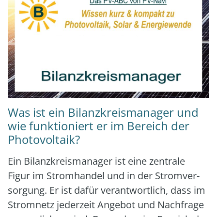
Was ist ein Bilanzkreismanager und
wie funktioniert er im Bereich der
Photovoltaik?
Ein Bilanz­kreis­ma­na­ger ist eine zen­tra­le
Figur im Strom­han­del und in der Strom­ver­
sor­gung. Er ist dafür ver­ant­wort­lich, dass im
Strom­netz jeder­zeit Ange­bot und Nach­fra­ge