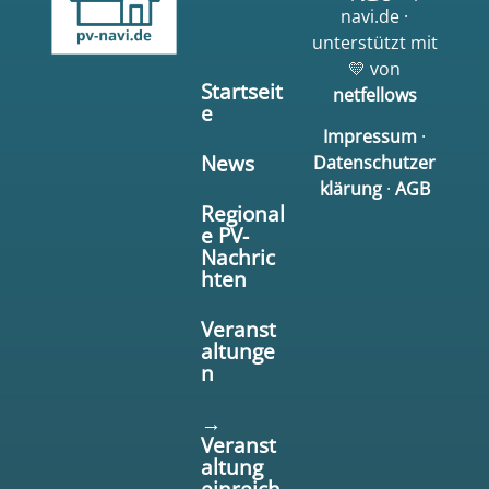
navi.de ·
unterstützt mit
💛 von
Startseit
netfellows
e
Impressum
·
News
Datenschutzer
klärung
·
AGB
Regional
e PV-
Nachric
hten
Veranst
altunge
n
→
Veranst
altung
einreich