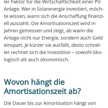
ler Fak­tor für die Wirt­schaft­lich­keit einer PV-
Anla­ge. Wer in Solar­ener­gie inves­tiert, möch­
te wis­sen, wann sich die Anschaf­fung finan­zi­
ell aus­zahlt. Die Amor­ti­sa­ti­ons­zeit wird in
Jah­ren gemes­sen und zeigt, ab wann die
Anla­ge nicht nur Ener­gie, son­dern auch Geld
ein­spart. Je kür­zer sie aus­fällt, des­to schnel­
ler rech­net sich die Inves­ti­ti­on – sowohl öko­
lo­gisch als auch öko­no­misch.
Wovon hängt die
Amortisationszeit ab?
Die Dau­er bis zur Amor­ti­sa­ti­on hängt von