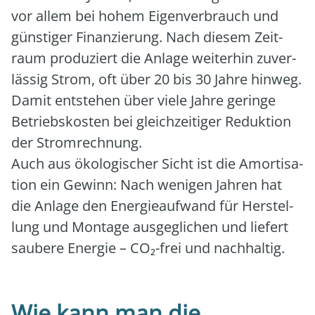
vor allem bei hohem Eigen­ver­brauch und
güns­ti­ger Finan­zie­rung. Nach die­sem Zeit­
raum pro­du­ziert die Anla­ge wei­ter­hin zuver­
läs­sig Strom, oft über 20 bis 30 Jah­re hin­weg.
Damit ent­ste­hen über vie­le Jah­re gerin­ge
Betriebs­kos­ten bei gleich­zei­ti­ger Reduk­ti­on
der Strom­rech­nung.
Auch aus öko­lo­gi­scher Sicht ist die Amor­ti­sa­
ti­on ein Gewinn: Nach weni­gen Jah­ren hat
die Anla­ge den Ener­gie­auf­wand für Her­stel­
lung und Mon­ta­ge aus­ge­gli­chen und lie­fert
sau­be­re Ener­gie – CO₂-frei und nach­hal­tig.
Wie kann man die