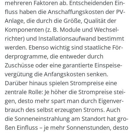
meh­re­ren Fak­to­ren ab. Ent­schei­den­den Ein­
fluss haben die Anschaf­fungs­kos­ten der PV-
Anla­ge, die durch die Grö­ße, Qua­li­tät der
Kom­po­nen­ten (z. B. Modu­le und Wech­sel­
rich­ter) und Instal­la­ti­ons­auf­wand bestimmt
wer­den. Eben­so wich­tig sind staat­li­che För­
der­pro­gram­me, die ent­we­der durch
Zuschüs­se oder eine garan­tier­te Ein­spei­se­
ver­gü­tung die Anfangs­kos­ten sen­ken.
Dar­über hin­aus spie­len Strom­prei­se eine
zen­tra­le Rol­le: Je höher die Strom­prei­se stei­
gen, des­to mehr spart man durch Eigen­ver­
brauch des selbst erzeug­ten Stroms. Auch
die Son­nen­ein­strah­lung am Stand­ort hat gro­
ßen Ein­fluss – je mehr Son­nen­stun­den, des­to