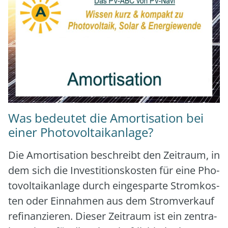
Was bedeutet die Amortisation bei
einer Photovoltaikanlage?
Die Amor­ti­sa­ti­on beschreibt den Zeit­raum, in
dem sich die Inves­ti­ti­ons­kos­ten für eine Pho­
to­vol­ta­ik­an­la­ge durch ein­ge­spar­te Strom­kos­
ten oder Ein­nah­men aus dem Strom­ver­kauf
refi­nan­zie­ren. Die­ser Zeit­raum ist ein zen­tra­