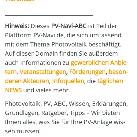
________________________________
Hin­weis:
Die­ses
PV-Navi-ABC
ist Teil der
Platt­form PV-Navi.de, die sich umfas­send
mit dem The­ma Pho­to­vol­ta­ik beschäf­tigt.
Auf die­ser Domain fin­den Sie außer­dem
auch Infor­ma­tio­nen zu
gewerb­li­chen Anbie­
tern
,
Ver­an­stal­tun­gen
,
För­de­run­gen
,
beson­
de­ren Akteu­ren
,
Info­quel­len
, die
täg­li­chen
NEWS
und vie­les mehr.
Pho­to­vol­ta­ik, PV, ABC, Wis­sen, Erklä­run­gen,
Grund­la­gen, Rat­ge­ber, Tipps – Wir bie­ten
Ihnen alles, was Sie für Ihre PV-Anla­ge wis­
sen müs­sen!