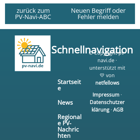
zurück zum
Neuen Begriff oder
PV-Navi-ABC
Fehler melden
Schnellnavigation
© Copyright pv-
navi.de ·
unterstützt mit
💛 von
Startseit
netfellows
e
Impressum
·
News
Datenschutzer
klärung
·
AGB
Regional
e PV-
Nachric
hten