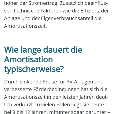
höher der Strom­ertrag. Zusätz­lich beein­flus­
sen tech­ni­sche Fak­to­ren wie die Effi­zi­enz der
Anla­ge und der Eigen­ver­brauchs­an­teil die
Amor­ti­sa­ti­ons­zeit.
Wie lange dauert die
Amortisation
typischerweise?
Durch sin­ken­de Prei­se für PV-Anla­gen und
ver­bes­ser­te För­der­be­din­gun­gen hat sich die
Amor­ti­sa­ti­ons­zeit in den letz­ten Jah­ren deut­
lich ver­kürzt. In vie­len Fäl­len liegt sie heu­te
bei 8 bis 12 Jah­ren, mit­un­ter sogar dar­un­ter –