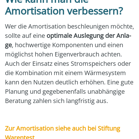
Amortisation verbessern?
Wer die Amor­ti­sa­ti­on beschleu­ni­gen möch­te,
soll­te auf eine
opti­ma­le Aus­le­gung der Anla­
ge
, hoch­wer­ti­ge Kom­po­nen­ten und einen
mög­lichst hohen Eigen­ver­brauch ach­ten.
Auch der Ein­satz eines Strom­spei­chers oder
die Kom­bi­na­ti­on mit einem Wär­me­sys­tem
kann den Nut­zen deut­lich erhö­hen. Eine gute
Pla­nung und gege­be­nen­falls unab­hän­gi­ge
Bera­tung zah­len sich lang­fris­tig aus.
Zur Amor­ti­sa­ti­on sie­he auch bei Stif­tung
Waren­test