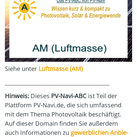
Sie­he unter
Luft­mas­se (AM)
______________________________________
Hin­weis:
Die­ses
PV-Navi-ABC
ist Teil der
Platt­form PV-Navi.de, die sich umfas­send
mit dem The­ma Pho­to­vol­ta­ik beschäf­tigt.
Auf die­ser Domain fin­den Sie außer­dem
auch Infor­ma­tio­nen zu
gewerb­li­chen Anbie­