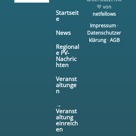
💛 von
Startseit
netfellows
e
Impressum
·
News
Datenschutzer
klärung
·
AGB
Regional
e PV-
Nachric
hten
Veranst
altunge
n
→
Veranst
altung
einreich
en