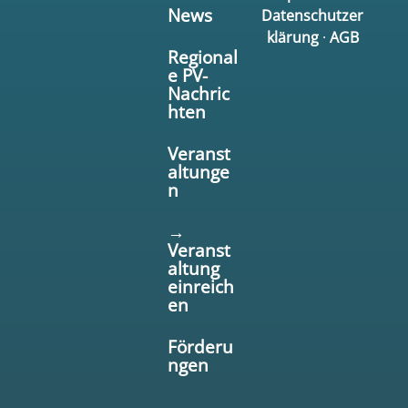
News
Datenschutzer
klärung
·
AGB
Regional
e PV-
Nachric
hten
Veranst
altunge
n
→
Veranst
altung
einreich
en
Förderu
ngen
→