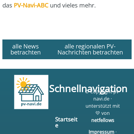
das
PV-Navi-ABC
und vie­les mehr.
alle News
alle regionalen PV-
betrachten
Nachrichten betrachten
Schnellnavigation
© Copyright pv-
navi.de ·
unterstützt mit
💛 von
Startseit
netfellows
e
Impressum
·