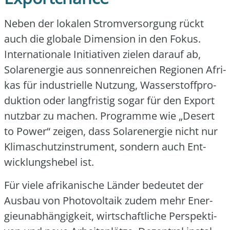
Neben der loka­len Strom­ver­sor­gung rückt
auch die glo­ba­le Dimen­si­on in den Fokus.
Inter­na­tio­na­le Initia­ti­ven zie­len dar­auf ab,
Solar­ener­gie aus son­nen­rei­chen Regio­nen Afri­
kas für indus­tri­el­le Nut­zung, Was­ser­stoff­pro­
duk­ti­on oder lang­fris­tig sogar für den Export
nutz­bar zu machen. Pro­gram­me wie „Desert
to Power“ zei­gen, dass Solar­ener­gie nicht nur
Kli­ma­schutz­in­stru­ment, son­dern auch Ent­
wick­lungs­he­bel ist.
Für vie­le afri­ka­ni­sche Län­der bedeu­tet der
Aus­bau von Pho­to­vol­ta­ik zudem mehr Ener­
gie­un­ab­hän­gig­keit, wirt­schaft­li­che Per­spek­ti­