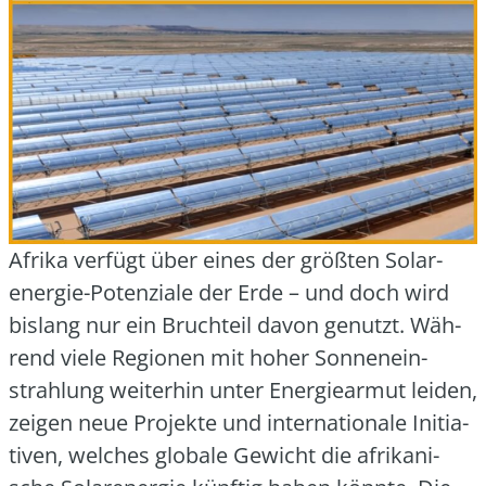
Afri­ka ver­fügt über eines der größ­ten Solar­
ener­gie-Poten­zia­le der Erde – und doch wird
bis­lang nur ein Bruch­teil davon genutzt. Wäh­
rend vie­le Regio­nen mit hoher Son­nen­ein­
strah­lung wei­ter­hin unter Ener­gie­ar­mut lei­den,
zei­gen neue Pro­jek­te und inter­na­tio­na­le Initia­
ti­ven, wel­ches glo­ba­le Gewicht die afri­ka­ni­