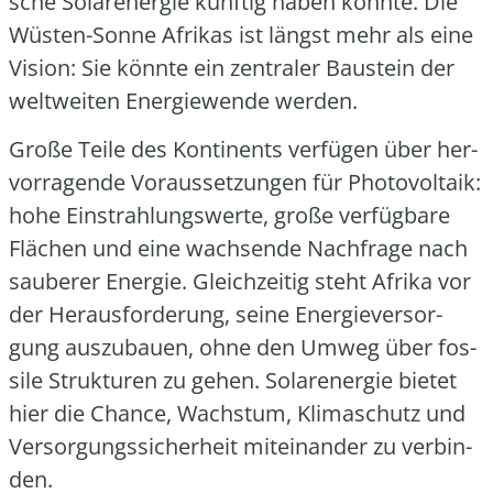
sche Solar­ener­gie künf­tig haben könn­te. Die
Wüs­ten-Son­ne Afri­kas ist längst mehr als eine
Visi­on: Sie könn­te ein zen­tra­ler Bau­stein der
welt­wei­ten Ener­gie­wen­de wer­den.
Gro­ße Tei­le des Kon­ti­nents ver­fü­gen über her­
vor­ra­gen­de Vor­aus­set­zun­gen für Pho­to­vol­ta­ik:
hohe Ein­strah­lungs­wer­te, gro­ße ver­füg­ba­re
Flä­chen und eine wach­sen­de Nach­fra­ge nach
sau­be­rer Ener­gie. Gleich­zei­tig steht Afri­ka vor
der Her­aus­for­de­rung, sei­ne Ener­gie­ver­sor­
gung aus­zu­bau­en, ohne den Umweg über fos­
si­le Struk­tu­ren zu gehen. Solar­ener­gie bie­tet
hier die Chan­ce, Wachs­tum, Kli­ma­schutz und
Ver­sor­gungs­si­cher­heit mit­ein­an­der zu ver­bin­
den.