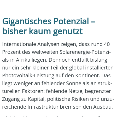
Gigantisches Potenzial –
bisher kaum genutzt
Inter­na­tio­na­le Ana­ly­sen zei­gen, dass rund 40
Pro­zent des welt­wei­ten Solar­ener­gie-Poten­zi­
als in Afri­ka lie­gen. Den­noch ent­fällt bis­lang
nur ein sehr klei­ner Teil der glo­bal instal­lier­ten
Pho­to­vol­ta­ik-Leis­tung auf den Kon­ti­nent. Das
liegt weni­ger an feh­len­der Son­ne als an struk­
tu­rel­len Fak­to­ren: feh­len­de Net­ze, begrenz­ter
Zugang zu Kapi­tal, poli­ti­sche Risi­ken und unzu­
rei­chen­de Infra­struk­tur brem­sen den Aus­bau.