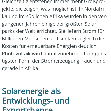
Gleich­zei­tig ent­ste­hen immer mehr Groß­pro­
jek­te, die zei­gen, was mög­lich ist. In Nord­afri­
ka und im süd­li­chen Afri­ka wur­den in den ver­
gan­ge­nen Jah­ren eini­ge der größ­ten Solar­
parks der Welt errich­tet. Sie lie­fern Strom für
Mil­lio­nen Men­schen und sen­ken zugleich die
Kos­ten für erneu­er­ba­re Ener­gien deut­lich.
Pho­to­vol­ta­ik wird damit zuneh­mend zur güns­
tigs­ten Form der Strom­erzeu­gung – auch und
gera­de in Afri­ka.
Solarenergie als
Entwicklungs- und
Exportchance