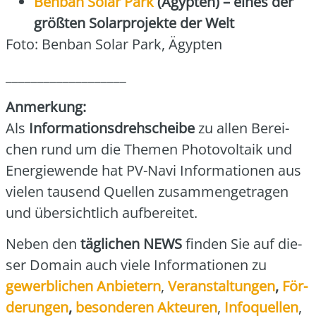
Ben­ban Solar Park
(Ägyp­ten) – eines der
größ­ten Solar­pro­jek­te der Welt
Foto: Ben­ban Solar Park, Ägyp­ten
___________________
Anmer­kung:
Als
Infor­ma­ti­ons­dreh­schei­be
zu allen Berei­
chen rund um die The­men Pho­to­vol­ta­ik und
Ener­gie­wen­de hat PV-Navi Infor­ma­tio­nen aus
vie­len tau­send Quel­len zusam­men­ge­tra­gen
und über­sicht­lich auf­be­rei­tet.
Neben den
täg­li­chen NEWS
fin­den Sie auf die­
ser Domain auch vie­le Infor­ma­tio­nen zu
gewerb­li­chen Anbie­tern
,
Ver­an­stal­tun­gen
,
För­
de­run­gen
,
beson­de­ren Akteu­ren
,
Info­quel­len
,