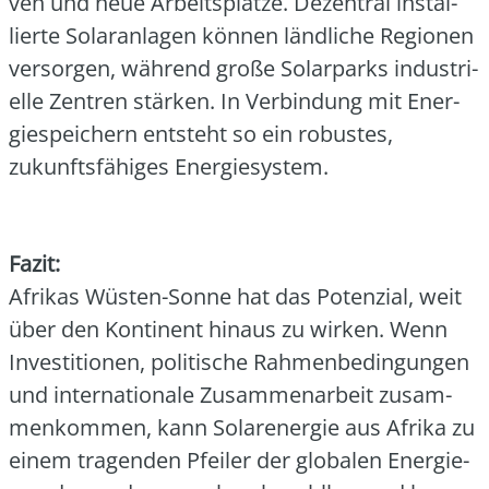
ven und neue Arbeits­plät­ze. Dezen­tral instal­
lier­te Solar­an­la­gen kön­nen länd­li­che Regio­nen
ver­sor­gen, wäh­rend gro­ße Solar­parks indus­tri­
el­le Zen­tren stär­ken. In Ver­bin­dung mit Ener­
gie­spei­chern ent­steht so ein robus­tes,
zukunfts­fä­hi­ges Ener­gie­sys­tem.
Fazit:
Afri­kas Wüs­ten-Son­ne hat das Poten­zi­al, weit
über den Kon­ti­nent hin­aus zu wir­ken. Wenn
Inves­ti­tio­nen, poli­ti­sche Rah­men­be­din­gun­gen
und inter­na­tio­na­le Zusam­men­ar­beit zusam­
men­kom­men, kann Solar­ener­gie aus Afri­ka zu
einem tra­gen­den Pfei­ler der glo­ba­len Ener­gie­