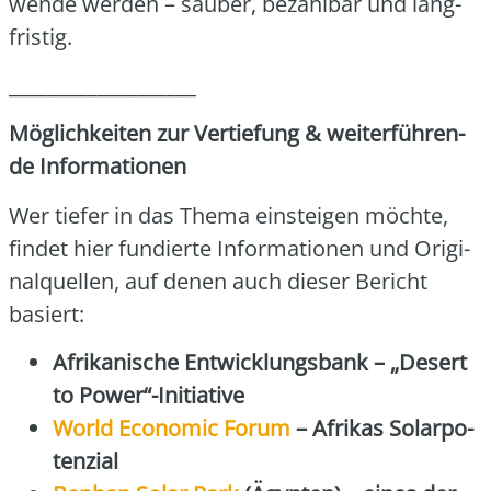
wen­de wer­den – sau­ber, bezahl­bar und lang­
fris­tig.
___________________
Mög­lich­kei­ten zur Ver­tie­fung & wei­ter­füh­ren­
de Infor­ma­tio­nen
Wer tie­fer in das The­ma ein­stei­gen möch­te,
fin­det hier fun­dier­te Infor­ma­tio­nen und Ori­gi­
nal­quel­len, auf denen auch die­ser Bericht
basiert:
Afri­ka­ni­sche Ent­wick­lungs­bank – „Desert
to Power“-Initiative
World Eco­no­mic Forum
– Afri­kas Solar­po­
ten­zi­al