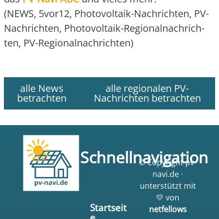
(NEWS, 5vor12, Pho­to­vol­ta­ik-Nach­rich­ten, PV-
Nach­rich­ten, Pho­to­vol­ta­ik-Regio­nal­nach­rich­
ten, PV-Regio­nal­nach­rich­ten)
alle News
alle regionalen PV-
betrachten
Nachrichten betrachten
Schnellnavigation
© Copyright pv-
navi.de ·
unterstützt mit
💛 von
Startseit
netfellows
e