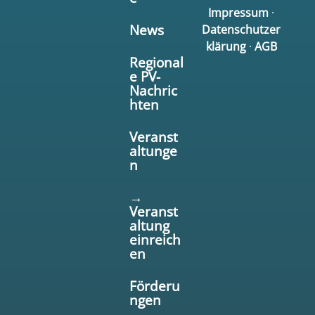
Impressum
·
News
Datenschutzer
klärung
·
AGB
Regional
e PV-
Nachric
hten
Veranst
altunge
n
→
Veranst
altung
einreich
en
Förderu
ngen