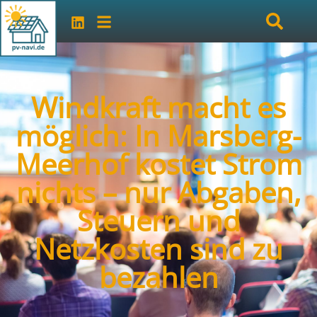
Windkraft macht es
möglich: In Marsberg-
Meerhof kostet Strom
nichts – nur Abgaben,
Steuern und
Netzkosten sind zu
bezahlen