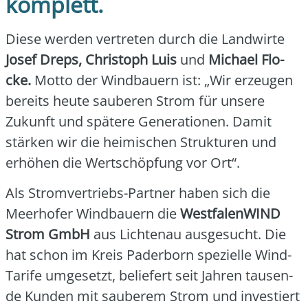
komplett.
Die­se wer­den ver­tre­ten durch die Land­wir­te
Josef Dreps, Chris­toph Luis
und
Micha­el Flo­
cke.
Mot­to der Wind­bau­ern ist: „Wir erzeu­gen
bereits heu­te sau­be­ren Strom für unse­re
Zukunft und spä­te­re Gene­ra­tio­nen. Damit
stär­ken wir die hei­mi­schen Struk­tu­ren und
erhö­hen die Wert­schöp­fung vor Ort“.
Als Strom­ver­triebs-Part­ner haben sich die
Meer­ho­fer Wind­bau­ern die
West­fa­len­WIND
Strom GmbH
aus Lich­ten­au aus­ge­sucht. Die
hat schon im Kreis Pader­born spe­zi­el­le Wind-
Tari­fe umge­setzt, belie­fert seit Jah­ren tau­sen­
de Kun­den mit sau­be­rem Strom und inves­tiert