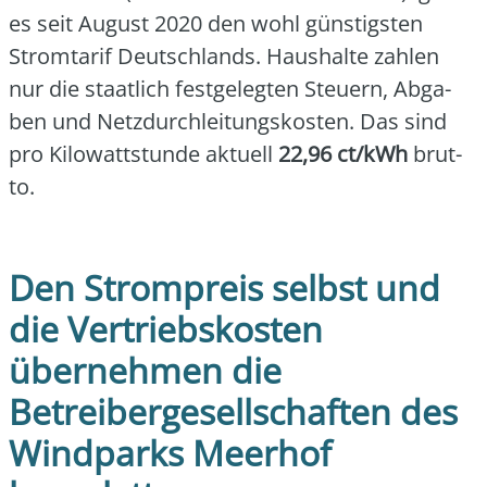
es seit August 2020 den wohl güns­tigs­ten
Strom­ta­rif Deutsch­lands. Haus­hal­te zah­len
nur die staat­lich fest­ge­leg­ten Steu­ern, Abga­
ben und Netz­durch­lei­tungs­kos­ten. Das sind
pro Kilo­watt­stun­de aktu­ell
22,96 ct/kWh
brut­
to.
Den Strompreis selbst und
die Vertriebskosten
übernehmen die
Betreibergesellschaften des
Windparks Meerhof