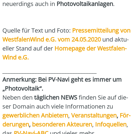
neu­er­dings auch in
Pho­to­vol­ta­ik­an­la­gen
.
Quel­le für Text und Foto:
Pres­se­mit­tei­lung von
West­fa­len­Wind e.G. vom 24.05.2020
und aktu­
el­ler Stand auf der
Home­page der West­fa­len­
Wind e.G.
___________________________________
Anmer­kung: Bei PV-Navi geht es immer um
„Pho­to­vol­ta­ik“.
Neben den
täg­li­chen NEWS
fin­den Sie auf die­
ser Domain auch vie­le Infor­ma­tio­nen zu
gewerb­li­chen Anbie­tern
,
Ver­an­stal­tun­gen
,
För­
de­run­gen
,
beson­de­ren Akteu­ren
,
Info­quel­len
,
das
PV-Navi-ABC
und vie­les mehr.