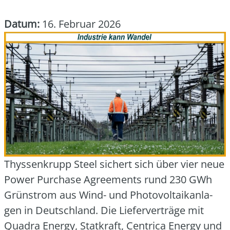
Datum:
16. Februar 2026
Thys­sen­krupp Steel
sichert sich über vier neue
Power Purcha­se Agree­ments rund 230 GWh
Grün­strom aus Wind- und Pho­to­vol­ta­ik­an­la­
gen in Deutsch­land. Die Lie­fer­ver­trä­ge mit
Qua­dra Ener­gy, Stat­kraft, Cen­tri­ca Ener­gy und