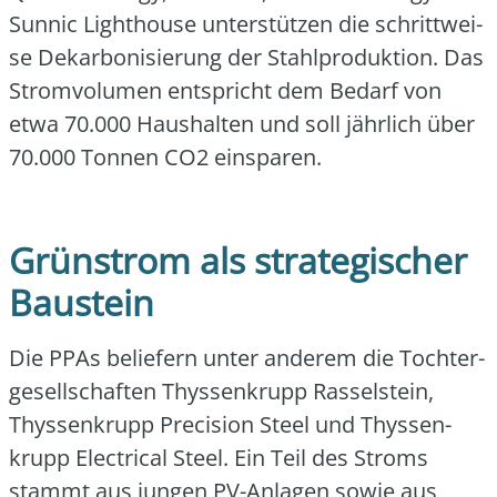
Sun­nic Light­house unter­stüt­zen die schritt­wei­
se Dekar­bo­ni­sie­rung der Stahl­pro­duk­ti­on. Das
Strom­vo­lu­men ent­spricht dem Bedarf von
etwa 70.000 Haus­hal­ten und soll jähr­lich über
70.000 Ton­nen CO2 ein­spa­ren.
Grünstrom als strategischer
Baustein
Die PPAs belie­fern unter ande­rem die Toch­ter­
ge­sell­schaf­ten Thys­sen­krupp Ras­sel­stein,
Thys­sen­krupp Pre­cis­i­on Steel und Thys­sen­
krupp Elec­tri­cal Steel. Ein Teil des Stroms
stammt aus jun­gen PV-Anla­gen sowie aus