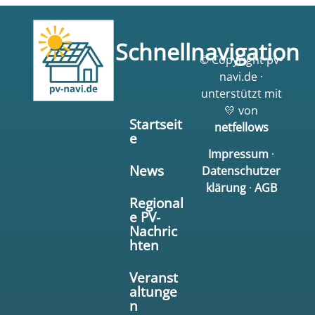
Schnellnavigation
© Copyright pv-
navi.de ·
unterstützt mit
💛 von
Startseit
netfellows
e
Impressum
·
News
Datenschutzer
klärung
·
AGB
Regional
e PV-
Nachric
hten
Veranst
altunge
n