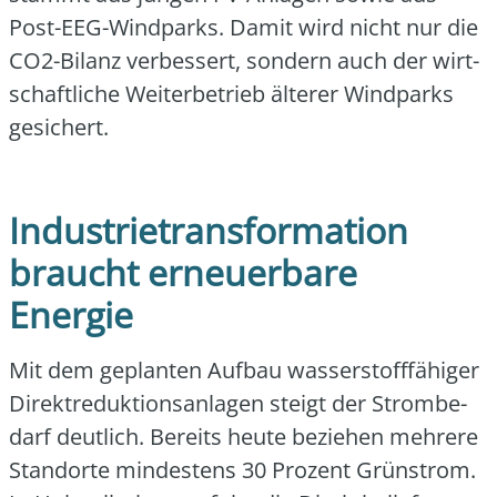
Post-EEG-Wind­parks. Damit wird nicht nur die
CO2-Bilanz ver­bes­sert, son­dern auch der wirt­
schaft­li­che Wei­ter­be­trieb älte­rer Wind­parks
gesi­chert.
Industrietransformation
braucht erneuerbare
Energie
Mit dem geplan­ten Auf­bau was­ser­stoff­fä­hi­ger
Direkt­re­duk­ti­ons­an­la­gen steigt der Strom­be­
darf deut­lich. Bereits heu­te bezie­hen meh­re­re
Stand­or­te min­des­tens 30 Pro­zent Grün­strom.