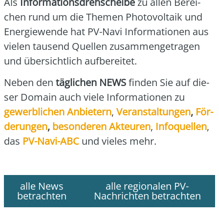
Als
Infor­ma­ti­ons­dreh­schei­be
zu allen Berei­
chen rund um die The­men Pho­to­vol­ta­ik und
Ener­gie­wen­de hat PV-Navi Infor­ma­tio­nen aus
vie­len tau­send Quel­len zusam­men­ge­tra­gen
und über­sicht­lich auf­be­rei­tet.
Neben den
täg­li­chen NEWS
fin­den Sie auf die­
ser Domain auch vie­le Infor­ma­tio­nen zu
gewerb­li­chen Anbie­tern
,
Ver­an­stal­tun­gen
,
För­
de­run­gen
,
beson­de­ren Akteu­ren
,
Info­quel­len
,
das
PV-Navi-ABC
und vie­les mehr.
alle News
alle regionalen PV-
betrachten
Nachrichten betrachten