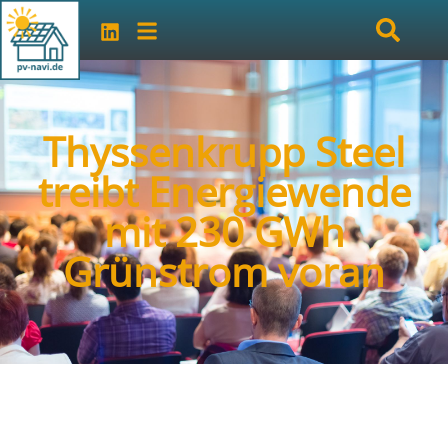
Thyssenkrupp Steel
treibt Energiewende
mit 230 GWh
Grünstrom voran