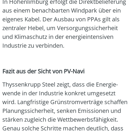
In Hohen­lim­burg erfolgt die Direkt­be­lie­fe­rung
aus einem benach­bar­ten Wind­park über ein
eige­nes Kabel. Der Aus­bau von PPAs gilt als
zen­tra­ler Hebel, um Ver­sor­gungs­si­cher­heit
und Kli­ma­schutz in der ener­gie­in­ten­si­ven
Indus­trie zu ver­bin­den.
Fazit aus der Sicht von PV-Navi
Thys­sen­krupp Steel zeigt, dass die Ener­gie­
wen­de in der Indus­trie kon­kret umge­setzt
wird. Lang­fris­ti­ge Grün­strom­ver­trä­ge schaf­fen
Pla­nungs­si­cher­heit, sen­ken Emis­sio­nen und
stär­ken zugleich die Wett­be­werbs­fä­hig­keit.
Genau sol­che Schrit­te machen deut­lich, dass