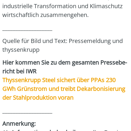
indus­tri­el­le Trans­for­ma­ti­on und Kli­ma­schutz
wirt­schaft­lich zusam­men­ge­hen.
___________________
Quel­le für Bild und Text: Pres­se­mel­dung und
thys­sen­krupp
Hier kom­men Sie zu dem gesam­ten Pres­se­be­
richt bei IWR
Thys­sen­krupp Steel sichert über PPAs 230
GWh Grün­strom und treibt Dekar­bo­ni­sie­rung
der Stahl­pro­duk­ti­on vor­an
___________________
Anmer­kung: