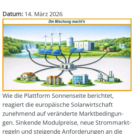
Datum:
14. März 2026
Wie die Platt­form Son­nen­sei­te berich­tet,
reagiert die euro­päi­sche Solar­wirt­schaft
zuneh­mend auf ver­än­der­te Markt­be­din­gun­
gen. Sin­ken­de Modul­prei­se, neue Strom­markt­
re­geln und stei­gen­de Anfor­de­run­gen an die