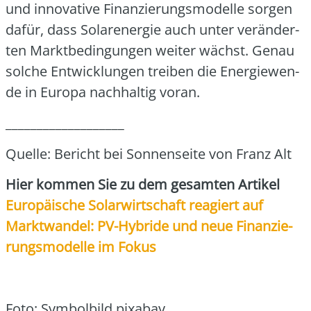
und inno­va­ti­ve Finan­zie­rungs­mo­del­le sor­gen
dafür, dass Solar­ener­gie auch unter ver­än­der­
ten Markt­be­din­gun­gen wei­ter wächst. Genau
sol­che Ent­wick­lun­gen trei­ben die Ener­gie­wen­
de in Euro­pa nach­hal­tig vor­an.
___________________
Quel­le: Bericht bei Son­nen­sei­te von Franz Alt
Hier kom­men Sie zu dem gesam­ten Arti­kel
Euro­päi­sche Solar­wirt­schaft reagiert auf
Markt­wan­del: PV-Hybri­de und neue Finan­zie­
rungs­mo­del­le im Fokus
Foto: Sym­bol­bild pix­a­bay