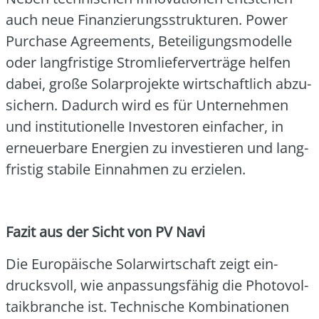
auch neue Finan­zie­rungs­struk­tu­ren. Power
Purcha­se Agree­ments, Betei­li­gungs­mo­del­le
oder lang­fris­ti­ge Strom­lie­fer­ver­trä­ge hel­fen
dabei, gro­ße Solar­pro­jek­te wirt­schaft­lich abzu­
si­chern. Dadurch wird es für Unter­neh­men
und insti­tu­tio­nel­le Inves­to­ren ein­fa­cher, in
erneu­er­ba­re Ener­gien zu inves­tie­ren und lang­
fris­tig sta­bi­le Ein­nah­men zu erzie­len.
Fazit aus der Sicht von PV Navi
Die Euro­päi­sche Solar­wirt­schaft zeigt ein­
drucks­voll, wie anpas­sungs­fä­hig die Pho­to­vol­
ta­ik­bran­che ist. Tech­ni­sche Kom­bi­na­tio­nen