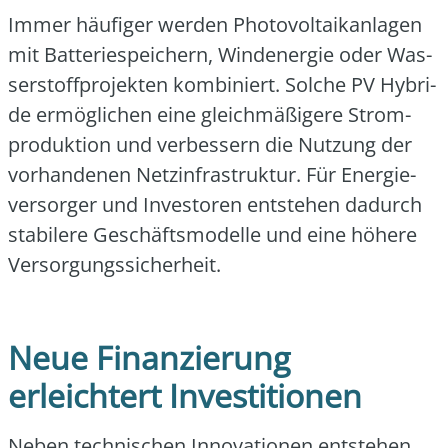
Immer häu­fi­ger wer­den Pho­to­vol­ta­ik­an­la­gen
mit Bat­te­rie­spei­chern, Wind­ener­gie oder Was­
ser­stoff­pro­jek­ten kom­bi­niert. Sol­che PV Hybri­
de ermög­li­chen eine gleich­mä­ßi­ge­re Strom­
pro­duk­ti­on und ver­bes­sern die Nut­zung der
vor­han­de­nen Netz­in­fra­struk­tur. Für Ener­gie­
ver­sor­ger und Inves­to­ren ent­ste­hen dadurch
sta­bi­le­re Geschäfts­mo­del­le und eine höhe­re
Ver­sor­gungs­si­cher­heit.
Neue Finanzierung
erleichtert Investitionen
Neben tech­ni­schen Inno­va­tio­nen ent­ste­hen