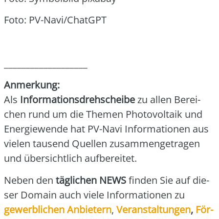
Foto: PV-Navi/ChatGPT
___________________
Anmer­kung:
Als
Infor­ma­ti­ons­dreh­schei­be
zu allen Berei­
chen rund um die The­men Pho­to­vol­ta­ik und
Ener­gie­wen­de hat PV-Navi Infor­ma­tio­nen aus
vie­len tau­send Quel­len zusam­men­ge­tra­gen
und über­sicht­lich auf­be­rei­tet.
Neben den
täg­li­chen NEWS
fin­den Sie auf die­
ser Domain auch vie­le Infor­ma­tio­nen zu
gewerb­li­chen Anbie­tern
,
Ver­an­stal­tun­gen
,
För­