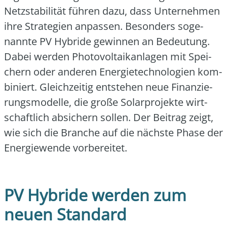
Netz­sta­bi­li­tät füh­ren dazu, dass Unter­neh­men
ihre Stra­te­gien anpas­sen. Beson­ders soge­
nann­te PV Hybri­de gewin­nen an Bedeu­tung.
Dabei wer­den Pho­to­vol­ta­ik­an­la­gen mit Spei­
chern oder ande­ren Ener­gie­tech­no­lo­gien kom­
bi­niert. Gleich­zei­tig ent­ste­hen neue Finan­zie­
rungs­mo­del­le, die gro­ße Solar­pro­jek­te wirt­
schaft­lich absi­chern sol­len. Der Bei­trag zeigt,
wie sich die Bran­che auf die nächs­te Pha­se der
Ener­gie­wen­de vor­be­rei­tet.
PV Hybride werden zum
neuen Standard