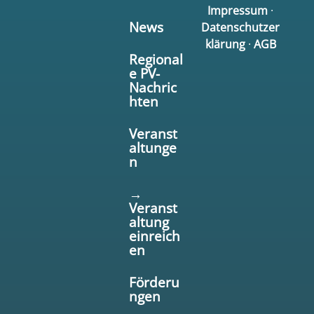
Impressum
·
News
Datenschutzer
klärung
·
AGB
Regional
e PV-
Nachric
hten
Veranst
altunge
n
→
Veranst
altung
einreich
en
Förderu
ngen