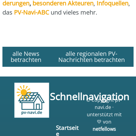
de­run­gen
,
beson­de­ren Akteu­ren
,
Info­quel­len
,
das
PV-Navi-ABC
und vie­les mehr.
alle News
alle regionalen PV-
betrachten
Nachrichten betrachten
Schnellnavigation
© Copyright pv-
navi.de ·
unterstützt mit
💛 von
Startseit
netfellows
e