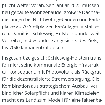
pflicht wei­ter vor­an. Seit Janu­ar 2025 müs­sen
neu gebau­te Wohn­ge­bäu­de, grö­ße­re Dach­sa­
nie­run­gen bei Nicht­wohn­ge­bäu­den und Park­
plät­ze ab 70 Stell­plät­zen PV-Anla­gen instal­lie­
ren. Damit ist Schleswig‑Holstein bun­des­weit
Vor­rei­ter, ins­be­son­de­re ange­sichts des Ziels,
bis 2040 kli­ma­neu­tral zu sein.
Ins­ge­samt zeigt sich: Schleswig‑Holstein trans­
for­miert sei­ne kom­mu­na­le Ener­gie­infra­struk­
tur kon­se­quent, mit Pho­to­vol­ta­ik als Rück­grat
für die dezen­tra­li­sier­te Strom­ver­sor­gung. Die
Kom­bi­na­ti­on aus stra­te­gi­schem Aus­bau, ver­
bind­li­cher Solar­pflicht und kla­ren Kli­ma­zie­len
macht das Land zum Modell für eine fak­ten­ba­