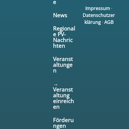
e
Impressum
·
News
Datenschutzer
klärung
·
AGB
Regional
e PV-
Nachric
hten
Veranst
altunge
n
→
Veranst
altung
einreich
en
Förderu
ngen