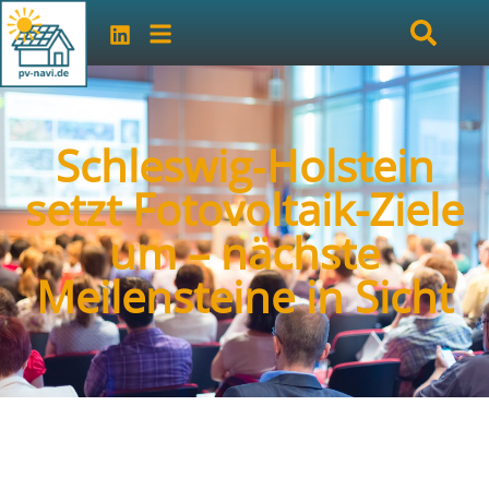
Schleswig‑Holstein
setzt Fotovoltaik-Ziele
um – nächste
Meilensteine in Sicht