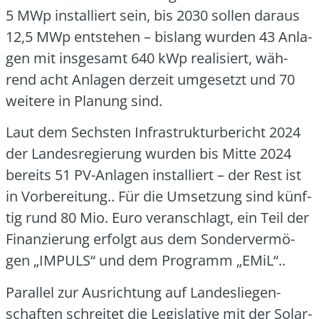
5 MWp instal­liert sein, bis 2030 sol­len dar­aus
12,5 MWp ent­ste­hen – bis­lang wur­den 43 Anla­
gen mit ins­ge­samt 640 kWp rea­li­siert, wäh­
rend acht Anla­gen der­zeit umge­setzt und 70
wei­te­re in Pla­nung sind.
Laut dem Sechs­ten Infra­struk­tur­be­richt 2024
der Lan­des­re­gie­rung wur­den bis Mit­te 2024
bereits 51 PV-Anla­gen instal­liert – der Rest ist
in Vor­be­rei­tung.. Für die Umset­zung sind künf­
tig rund 80 Mio. Euro ver­an­schlagt, ein Teil der
Finan­zie­rung erfolgt aus dem Son­der­ver­mö­
gen „IMPULS“ und dem Pro­gramm „EMiL“..
Par­al­lel zur Aus­rich­tung auf Lan­des­lie­gen­
schaf­ten schrei­tet die Legis­la­ti­ve mit der Solar­