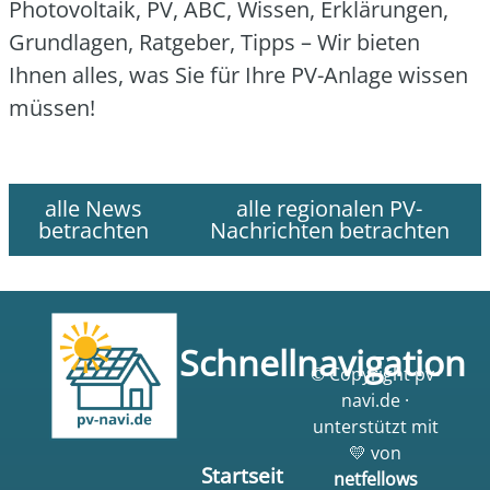
Pho­to­vol­ta­ik, PV, ABC, Wis­sen, Erklä­run­gen,
Grund­la­gen, Rat­ge­ber, Tipps – Wir bie­ten
Ihnen alles, was Sie für Ihre PV-Anla­ge wis­sen
müs­sen!
alle News
alle regionalen PV-
betrachten
Nachrichten betrachten
Schnellnavigation
© Copyright pv-
navi.de ·
unterstützt mit
💛 von
Startseit
netfellows