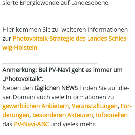
sier­te Ener­gie­wen­de auf Lan­des­ebe­ne.
Hier kom­men Sie zu wei­te­ren Infor­ma­tio­nen
zur
Pho­to­vol­ta­ik-Stra­te­gie des Lan­des Schles­
wig-Hol­stein
___________________________________
Anmer­kung: Bei PV-Navi geht es immer um
„Pho­to­vol­ta­ik“.
Neben den
täg­li­chen NEWS
fin­den Sie auf die­
ser Domain auch vie­le Infor­ma­tio­nen zu
gewerb­li­chen Anbie­tern
,
Ver­an­stal­tun­gen
,
För­
de­run­gen
,
beson­de­ren Akteu­ren
,
Info­quel­len
,
das
PV-Navi-ABC
und vie­les mehr.