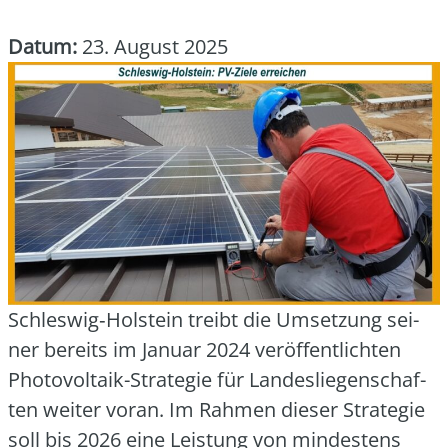
Datum:
23. August 2025
Schleswig‑Holstein treibt die Umset­zung sei­
ner bereits im Janu­ar 2024 ver­öf­fent­lich­ten
Pho­to­vol­ta­ik-Stra­te­gie für Lan­des­lie­gen­schaf­
ten wei­ter vor­an. Im Rah­men die­ser Stra­te­gie
soll bis 2026 eine Leis­tung von min­des­tens