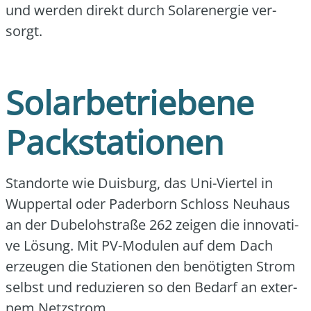
und wer­den direkt durch Solar­ener­gie ver­
sorgt.
Solarbetriebene
Packstationen
Stand­or­te wie Duis­burg, das Uni-Vier­tel in
Wup­per­tal oder Pader­born Schloss Neu­haus
an der Dube­loh­stra­ße 262 zei­gen die inno­va­ti­
ve Lösung. Mit PV-Modu­len auf dem Dach
erzeu­gen die Sta­tio­nen den benö­tig­ten Strom
selbst und redu­zie­ren so den Bedarf an exter­
nem Netz­strom.