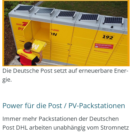
Die Deut­sche Post setzt auf erneu­er­ba­re Ener­
gie.
Power für die Post / PV-Packstationen
Immer mehr Pack­sta­tio­nen der Deut­schen
Post DHL arbei­ten unab­hän­gig vom Strom­netz