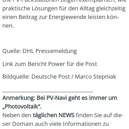
prak­ti­sche Lösun­gen für den All­tag gleich­zei­tig
einen Bei­trag zur Ener­gie­wen­de leis­ten kön­
nen.
Quel­le: DHL Pres­se­mel­dung
Link zum Bericht Power für die Post
Bild­quel­le: Deut­sche Post / Mar­co Step­ni­ak
___________________________________
Anmer­kung: Bei PV-Navi geht es immer um
„Pho­to­vol­ta­ik“.
Neben den
täg­li­chen NEWS
fin­den Sie auf die­
ser Domain auch vie­le Infor­ma­tio­nen zu