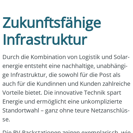
Zukunftsfähige
Infrastruktur
Durch die Kom­bi­na­ti­on von Logis­tik und Solar­
ener­gie ent­steht eine nach­hal­ti­ge, unab­hän­gi­
ge Infra­struk­tur, die sowohl für die Post als
auch für die Kun­din­nen und Kun­den zahl­rei­che
Vor­tei­le bie­tet. Die inno­va­ti­ve Tech­nik spart
Ener­gie und ermög­licht eine unkom­pli­zier­te
Stand­ort­wahl – ganz ohne teu­re Netz­an­schlüs­
se.
Die PV-Pack­sta­tio­nen zei­gen exem­pla­risch, wie