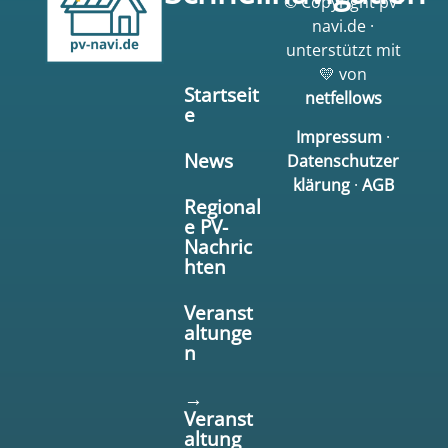
© Copyright pv-
navi.de ·
unterstützt mit
💛 von
Startseit
netfellows
e
Impressum
·
News
Datenschutzer
klärung
·
AGB
Regional
e PV-
Nachric
hten
Veranst
altunge
n
→
Veranst
altung