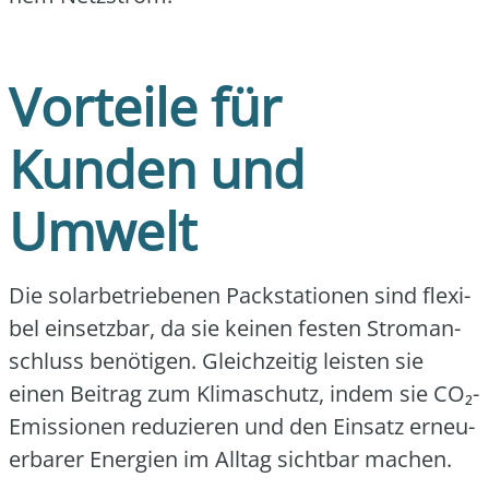
Vorteile für
Kunden und
Umwelt
Die solar­be­trie­be­nen Pack­sta­tio­nen sind fle­xi­
bel ein­setz­bar, da sie kei­nen fes­ten Strom­an­
schluss benö­ti­gen. Gleich­zei­tig leis­ten sie
einen Bei­trag zum Kli­ma­schutz, indem sie CO₂-
Emis­sio­nen redu­zie­ren und den Ein­satz erneu­
er­ba­rer Ener­gien im All­tag sicht­bar machen.