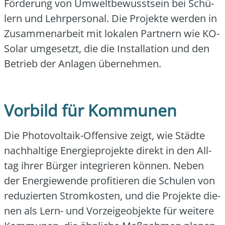
För­de­rung von Umwelt­be­wusst­sein bei Schü­
lern und Lehr­per­so­nal. Die Pro­jek­te wer­den in
Zusam­men­ar­beit mit loka­len Part­nern wie KO-
Solar umge­setzt, die die Instal­la­ti­on und den
Betrieb der Anla­gen über­neh­men.
Vorbild für Kommunen
Die Pho­to­vol­ta­ik-Offen­si­ve zeigt, wie Städ­te
nach­hal­ti­ge Ener­gie­pro­jek­te direkt in den All­
tag ihrer Bür­ger inte­grie­ren kön­nen. Neben
der Ener­gie­wen­de pro­fi­tie­ren die Schu­len von
redu­zier­ten Strom­kos­ten, und die Pro­jek­te die­
nen als Lern- und Vor­zei­ge­ob­jek­te für wei­te­re