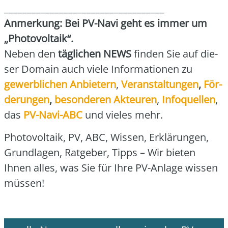
___________________________________
Anmer­kung: Bei PV-Navi geht es immer um
„Pho­to­vol­ta­ik“.
Neben den
täg­li­chen NEWS
fin­den Sie auf die­
ser Domain auch vie­le Infor­ma­tio­nen zu
gewerb­li­chen Anbie­tern
,
Ver­an­stal­tun­gen
,
För­
de­run­gen
,
beson­de­ren Akteu­ren
,
Info­quel­len
,
das
PV-Navi-ABC
und vie­les mehr.
Pho­to­vol­ta­ik, PV, ABC, Wis­sen, Erklä­run­gen,
Grund­la­gen, Rat­ge­ber, Tipps – Wir bie­ten
Ihnen alles, was Sie für Ihre PV-Anla­ge wis­sen
müs­sen!