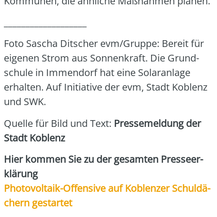
Kom­mu­nen, die ähn­li­che Maß­nah­men pla­nen.
___________________
Foto Sascha Dit­scher evm/Gruppe: Bereit für
eige­nen Strom aus Son­nen­kraft. Die Grund­
schu­le in Immendorf hat eine Solar­an­la­ge
erhal­ten. Auf Initia­ti­ve der evm, Stadt Koblenz
und SWK.
Quel­le für Bild und Text:
Pres­se­mel­dung der
Stadt Koblenz
Hier kom­men Sie zu der gesam­ten Pres­se­er­
klä­rung
Pho­to­vol­ta­ik-Offen­si­ve auf Koblen­zer Schul­dä­
chern gestar­tet