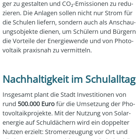
ger zu gestal­ten und CO₂-Emis­sio­nen zu redu­
zie­ren. Die Anla­gen sol­len nicht nur Strom für
die Schu­len lie­fern, son­dern auch als Anschau­
ungs­ob­jek­te die­nen, um Schü­lern und Bür­gern
die Vor­tei­le der Ener­gie­wen­de und von Pho­to­
vol­ta­ik pra­xis­nah zu ver­mit­teln.
Nachhaltigkeit im Schulalltag
Ins­ge­samt plant die Stadt Inves­ti­tio­nen von
rund
500.000 Euro
für die Umset­zung der Pho­
to­vol­ta­ik­pro­jek­te. Mit der Nut­zung von Solar­
ener­gie auf Schul­dä­chern wird ein dop­pel­ter
Nut­zen erzielt: Strom­erzeu­gung vor Ort und