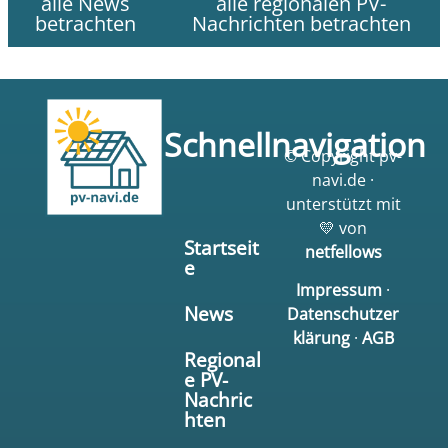
alle News
alle regionalen PV-
betrachten
Nachrichten betrachten
Schnellnavigation
© Copyright pv-
navi.de ·
unterstützt mit
💛 von
Startseit
netfellows
e
Impressum
·
News
Datenschutzer
klärung
·
AGB
Regional
e PV-
Nachric
hten