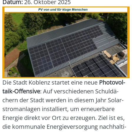
Datum:
26. Oktober 2025
Die Stadt Koblenz star­tet eine neue
Pho­to­vol­
ta­ik-Offen­si­ve
: Auf ver­schie­de­nen Schul­dä­
chern der Stadt wer­den in die­sem Jahr Solar­
strom­an­la­gen instal­liert, um erneu­er­ba­re
Ener­gie direkt vor Ort zu erzeu­gen. Ziel ist es,
die kom­mu­na­le Ener­gie­ver­sor­gung nach­hal­ti­