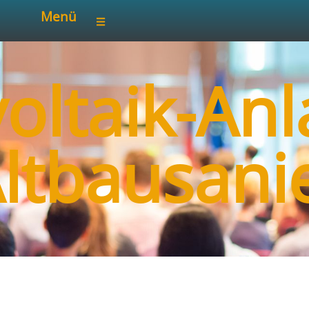
Menü
oltaik-Anl
Altbausani