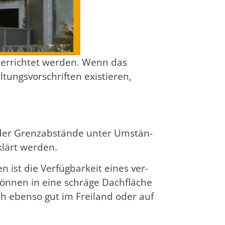
n errich­tet wer­den. Wenn das
ngs­vor­schrif­ten exis­tie­ren,
n­der Grenz­ab­stän­de unter Umstän­
klärt wer­den.
n ist die Ver­füg­bar­keit eines ver­
 kön­nen in eine schrä­ge Dach­flä­che
uch eben­so gut im Frei­land oder auf