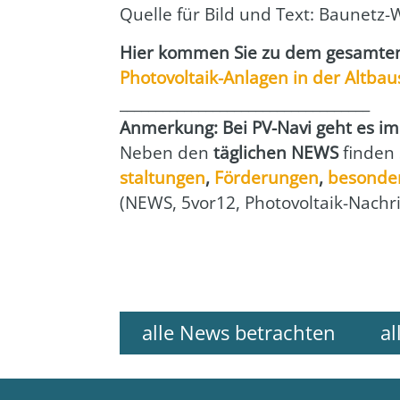
Quel­le für Bild und Text: Bau­netz-
Hier kom­men Sie zu dem gesam­ten 
Pho­to­vol­ta­ik-Anla­gen in der Alt­bau
___________________________________
Anmer­kung: Bei PV-Navi geht es imme
Neben den
täg­li­chen NEWS
fin­den
stal­tun­gen
,
För­de­run­gen
,
beson­de­
(NEWS, 5vor12, Pho­to­vol­ta­ik-Nach­r
alle News betrachten
al