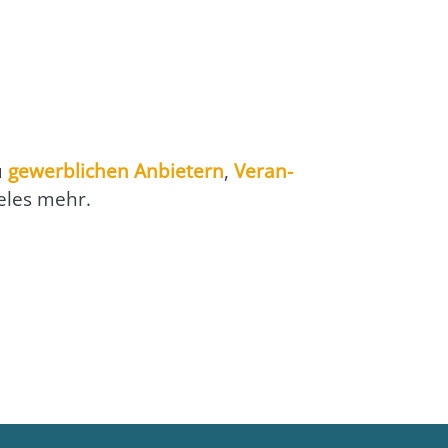
zu
gewerb­li­chen Anbie­tern
,
Ver­an­
e­les mehr.