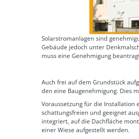
Solar­strom­an­la­gen sind geneh­mi­
Gebäu­de jedoch unter Denk­mal­schutz
muss eine Geneh­mi­gung bean­trag
Auch frei auf dem Grund­stück auf­ge­
den eine Bau­ge­neh­mi­gung. Dies mus
Vor­aus­set­zung für die Instal­la­ti­
schat­tungs­frei­en und geeig­net aus­g
inte­griert, auf die Dach­flä­che mon
einer Wie­se auf­ge­stellt wer­den.