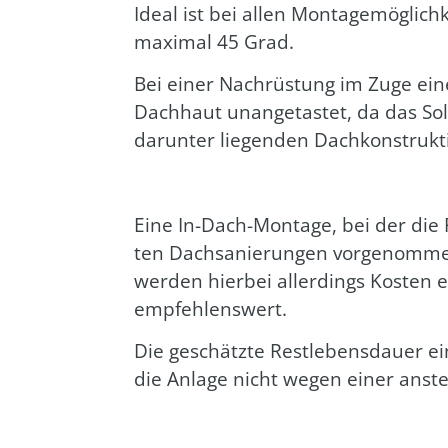
Ide­al ist bei allen Mon­ta­ge­mög­li
maxi­mal 45 Grad.
Bei einer Nach­rüs­tung im Zuge eine
Dach­haut unan­ge­tas­tet, da das Sol
dar­un­ter lie­gen­den Dach­kon­struk­ti
Eine In-Dach-Mon­ta­ge, bei der die P
ten Dach­sa­nie­run­gen vor­ge­nom­me
wer­den hier­bei aller­dings Kos­ten ein
emp­feh­lens­wert.
Die geschätz­te Rest­le­bens­dau­er e
die Anla­ge nicht wegen einer anste­