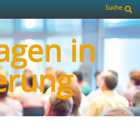
Suche
agen in
erung