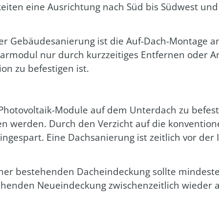
ch­kei­ten eine Aus­rich­tung nach Süd bis Süd­west u
r Gebäu­de­sa­nie­rung ist die Auf-Dach-Mon­ta­ge am
ar­mo­dul nur durch kurz­zei­ti­ges Ent­fer­nen oder 
­on zu befes­ti­gen ist.
ho­to­vol­ta­ik-Modu­le auf dem Unter­dach zu befes­ti
n wer­den. Durch den Ver­zicht auf die kon­ven­tio­nel
­ge­spart. Eine Dach­sa­nie­rung ist zeit­lich vor der Ins
iner bestehen­den Dach­ein­de­ckung soll­te min­des­t
hen­den Neu­ein­de­ckung zwi­schen­zeit­lich wie­de