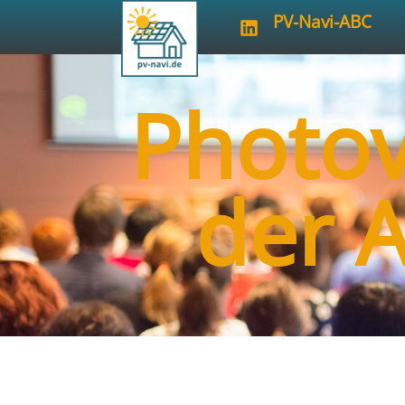
PV-Navi-ABC
Photov
der 