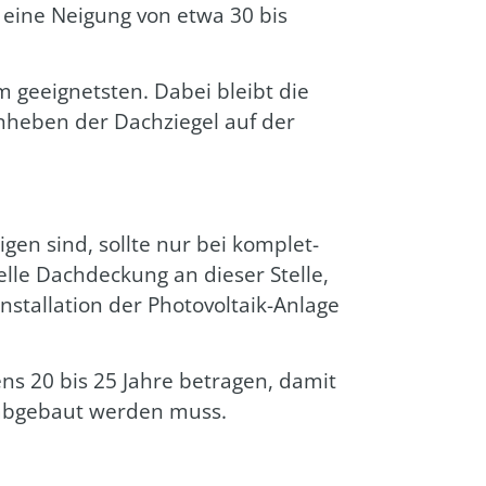
nd eine Nei­gung von etwa 30 bis
 geeig­nets­ten. Dabei bleibt die
Anhe­ben der Dach­zie­gel auf der
­gen sind, soll­te nur bei kom­plet­
­le Dach­de­ckung an die­ser Stel­le,
tal­la­ti­on der Pho­to­vol­ta­ik-Anla­ge
ens 20 bis 25 Jah­re betra­gen, damit
r abge­baut wer­den muss.