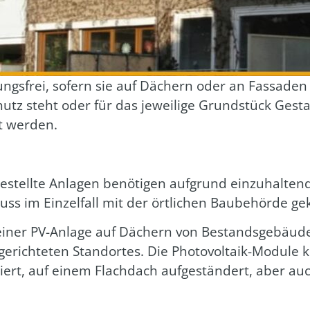
gungs­frei, sofern sie auf Dächern oder an Fas­sa­de
 steht oder für das jewei­li­ge Grund­stück Gestal­tu
t wer­den.
stell­te Anla­gen benö­ti­gen auf­grund ein­zu­hal­te
s im Ein­zel­fall mit der ört­li­chen Bau­be­hör­de ge
on einer PV-Anla­ge auf Dächern von Bestands­ge­bäu­de
e­rich­te­ten Stand­or­tes. Die Pho­to­vol­ta­ik-Modu­le
­tiert, auf einem Flach­dach auf­ge­stän­dert, aber a