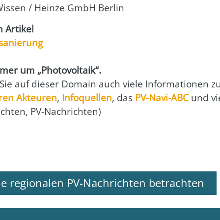
Wis­sen / Hein­ze GmbH Ber­lin
Arti­kel
­sa­nie­rung
r um „Pho­to­vol­ta­ik“.
 Sie auf die­ser Domain auch vie­le Infor­ma­tio­nen 
ren Akteu­ren
,
Info­quel­len
, das
PV-Navi-ABC
und vi
ich­ten, PV-Nach­rich­ten)
le regionalen PV-Nachrichten betrachten