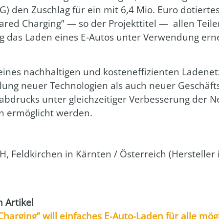
FFG) den Zuschlag für ein mit 6,4 Mio. Euro dotier­tes
ared Char­ging” — so der Pro­jekt­ti­tel — allen Tei­l
tig das Laden eines E‑Autos unter Ver­wen­dung erneu
eines nach­hal­ti­gen und kos­ten­ef­fi­zi­en­ten Lade­ne
ung neu­er Tech­no­lo­gien als auch neu­er Geschäfts­mo
drucks unter gleich­zei­ti­ger Ver­bes­se­rung der Netz­s
en ermög­licht wer­den.
H, Feld­kir­chen in Kärn­ten / Öster­reich (Her­stel­ler 
Arti­kel
Char­ging” will ein­fa­ches E‑Au­to-Laden für alle mö