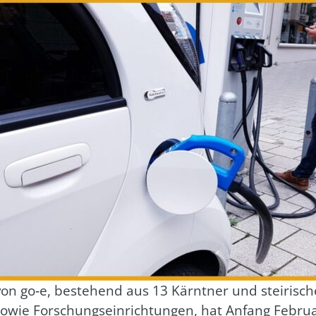
g von go‑e, bestehend aus 13 Kärnt­ner und stei­ri­
sowie For­schungs­ein­rich­tun­gen, hat Anfang Febru­a