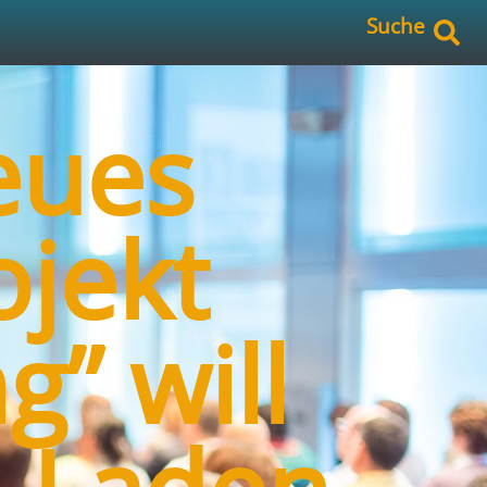
Suche
eues
jekt
” will