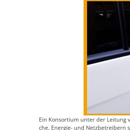
Ein Kon­sor­ti­um unter der Lei­tun
che, Ener­gie- und Netz­be­trei­bern 