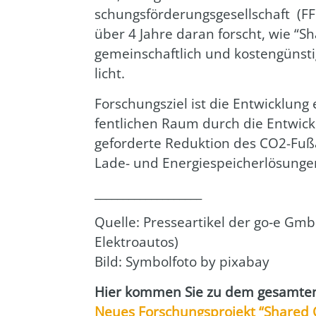
schungs­för­de­rungs­ge­sell­schaft (
über 4 Jah­re dar­an forscht, wie “Sh
gemein­schaft­lich und kos­ten­güns­
licht.
For­schungs­ziel ist die Ent­wick­lung 
fent­li­chen Raum durch die Ent­wick­l
gefor­der­te Reduk­ti­on des CO2-Fuß­ab­
Lade- und Ener­gie­spei­cher­lö­sun­g
___________________
Quel­le: Pres­se­ar­ti­kel der go‑e Gmb
Elek­tro­au­tos)
Bild: Sym­bol­fo­to by pix­a­bay
Hier kom­men Sie zu dem gesam­ten 
Neu­es For­schungs­pro­jekt “Shared 