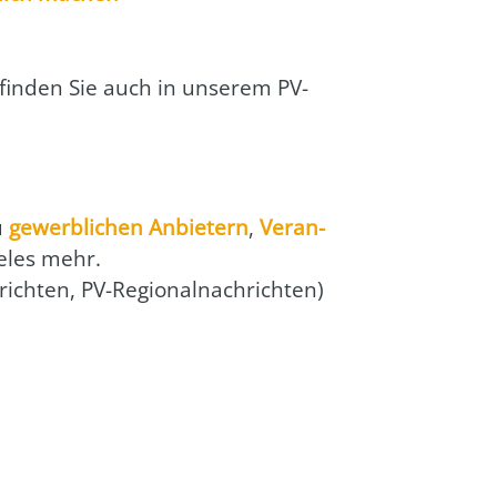
t fin­den Sie auch in unse­rem PV-
zu
gewerb­li­chen Anbie­tern
,
Ver­an­
e­les mehr.
­rich­ten, PV-Regio­nal­nach­rich­ten)