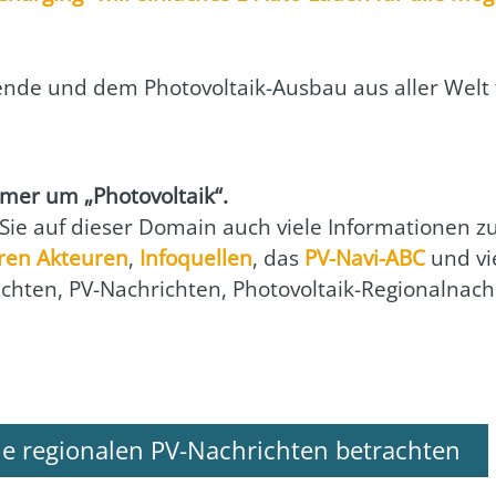
­wen­de und dem Pho­to­vol­ta­ik-Aus­bau aus aller Wel
r um „Pho­to­vol­ta­ik“.
 Sie auf die­ser Domain auch vie­le Infor­ma­tio­nen 
ren Akteu­ren
,
Info­quel­len
, das
PV-Navi-ABC
und vi
ch­ten, PV-Nach­rich­ten, Pho­to­vol­ta­ik-Regio­nal­nach
le regionalen PV-Nachrichten betrachten