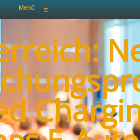
Menü
erreich: N
schungspro
ed Charging