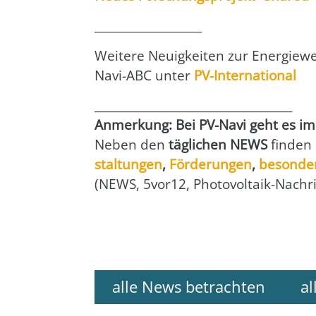
___________________
Wei­te­re Neu­ig­kei­ten zur Ener­gie
Navi-ABC unter
PV-Inter­na­tio­nal
___________________________________
Anmer­kung: Bei PV-Navi geht es imme
Neben den
täg­li­chen NEWS
fin­den
stal­tun­gen
,
För­de­run­gen
,
beson­de­
(NEWS, 5vor12, Pho­to­vol­ta­ik-Nach­ri
alle News betrachten
al