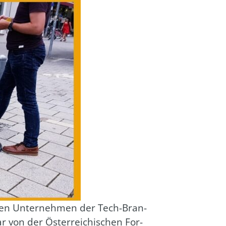
schen Unter­neh­men der Tech-Bran­
r von der Öster­rei­chi­schen For­