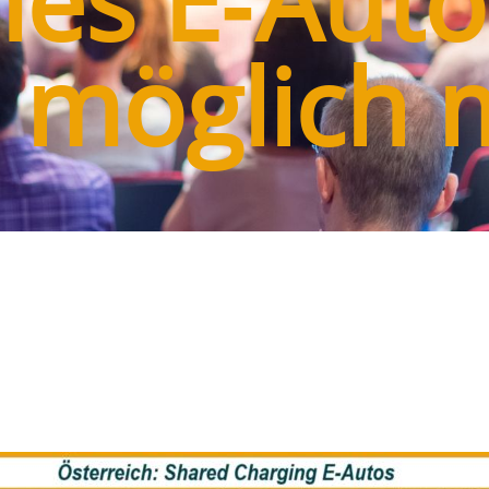
hes E‑Aut
le möglich