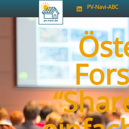
PV-Navi-ABC
Öst
For
“Shar