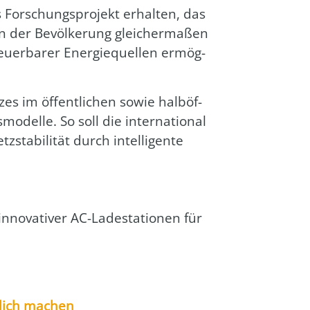
 For­schungs­pro­jekt erhal­ten, das
en der Bevöl­ke­rung glei­cher­ma­ßen
­er­ba­rer Ener­gie­quel­len ermög­
t­zes im öffent­li­chen sowie halb­öf­
­del­le. So soll die inter­na­tio­nal
ta­bi­li­tät durch intel­li­gen­te
inno­va­ti­ver AC-Lade­sta­tio­nen für
g­lich machen