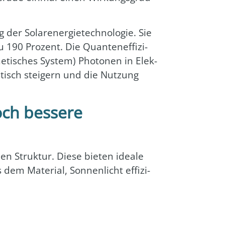
 der Solar­ener­gie­tech­no­lo­gie. Sie
u 190 Pro­zent. Die Quan­ten­ef­fi­zi­
he­ti­sches Sys­tem) Pho­to­nen in Elek­
s­tisch stei­gern und die Nut­zung
och bessere
en Struk­tur. Die­se bie­ten idea­le
em Mate­ri­al, Son­nen­licht effi­zi­