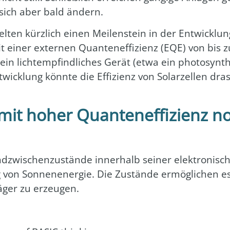
 sich aber bald ändern.
l­ten kürz­lich einen Mei­len­stein in der Ent­wick­lung
it einer exter­nen Quan­ten­ef­fi­zi­enz (EQE) von bis z
ein licht­emp­find­li­ches Gerät (etwa ein pho­to­syn­t
ick­lung könn­te die Effi­zi­enz von Solar­zel­len dra
t mit hoher Quanteneffizienz n
­zwi­schen­zu­stän­de inner­halb sei­ner elek­tro­ni­sch
on Son­nen­en­er­gie. Die Zustän­de ermög­li­chen es d
­ger zu erzeu­gen.