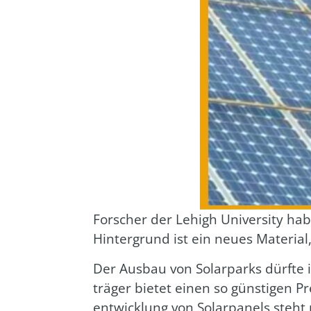
For­scher der Lehigh Uni­ver­si­ty habe
Hin­ter­grund ist ein neu­es Mate­ri­a
Der Aus­bau von Solar­parks dürf­te
trä­ger bie­tet einen so güns­ti­gen Pr
ent­wick­lung von Solar­pa­nels steht 