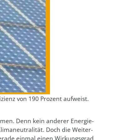
i­zi­enz von 190 Pro­zent auf­weist.
h­men. Denn kein ande­rer Ener­gie­
i­ma­neu­tra­li­tät. Doch die Wei­ter­
 gera­de ein­mal einen Wir­kungs­grad