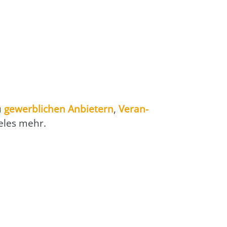
zu
gewerb­li­chen Anbie­tern
,
Ver­an­
e­les mehr.