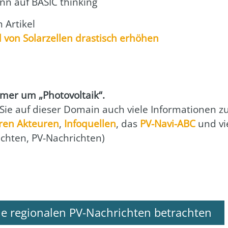
ann
auf BASIC thin­king
Arti­kel
 von Solar­zel­len dras­tisch erhö­hen
r um „Pho­to­vol­ta­ik“.
 Sie auf die­ser Domain auch vie­le Infor­ma­tio­nen 
ren Akteu­ren
,
Info­quel­len
, das
PV-Navi-ABC
und vi
ich­ten, PV-Nach­rich­ten)
le regionalen PV-Nachrichten betrachten