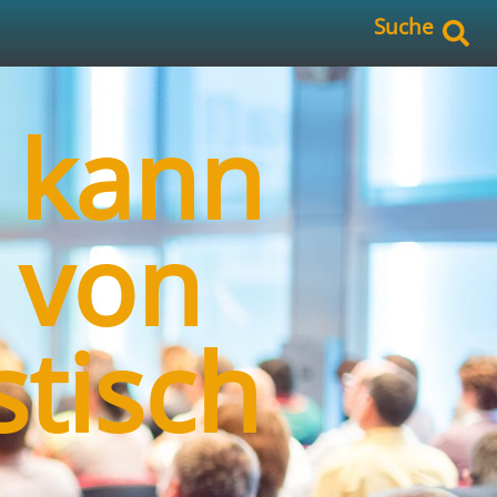
Suche
 kann
 von
stisch