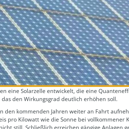
n eine Solar­zel­le ent­wi­ckelt, die eine Quan­ten­ef­f
l, das den Wir­kungs­grad deut­lich erhö­hen soll.
 in den kom­men­den Jah­ren wei­ter an Fahrt auf­ne
eis pro Kilo­watt wie die Son­ne bei voll­kom­me­ner Kl
nicht still. Schließ­lich errei­chen gän­gi­ge Anla­gen