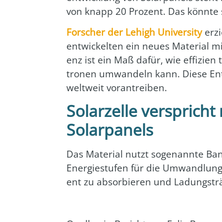
von knapp 20 Pro­zent. Das könn­te
For­scher der Lehigh Uni­ver­si­ty
erzie
ent­wi­ckel­ten ein neu­es Mate­ri­al m
enz ist ein Maß dafür, wie effi­zi­en t
tro­nen umwan­deln kann. Die­se Ent­w
welt­weit vor­an­trei­ben.
Solarzelle versprich
Solarpanels
Das Mate­ri­al nutzt soge­nann­te Band
Ener­gie­stu­fen für die Umwand­lung v
ent zu absor­bie­ren und Ladungs­trä