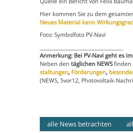
Quel­le ein Bericht von
Felix Baum
Hier kom­men Sie zu dem gesam­ten 
Neu­es Mate­ri­al kann Wir­kungs­grad
Foto: Sym­bol­fo­to PV-Navi
___________________________________
Anmer­kung: Bei PV-Navi geht es imme
Neben den
täg­li­chen NEWS
fin­den
stal­tun­gen
,
För­de­run­gen
,
beson­de­
(NEWS, 5vor12, Pho­to­vol­ta­ik-Nach­r
alle News betrachten
al