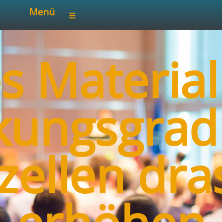
Menü
s Material
kungsgrad
zellen dra