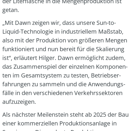
der Liter­fla­sche in die Men­gen­pro­duk­ti­on ist
getan.
„Mit Dawn zei­gen wir, dass unse­re Sun-to-
Liquid-Tech­no­lo­gie in indus­tri­el­lem Maß­stab,
also mit der Pro­duk­ti­on von grö­ße­ren Men­gen
funk­tio­niert und nun bereit für die Ska­lie­rung
ist“, erläu­tert Hil­ger. Dawn ermög­licht zudem,
das Zusam­men­spiel der ein­zel­nen Kom­po­nen­
ten im Gesamt­sys­tem zu tes­ten, Betriebs­er­
fah­run­gen zu sam­meln und die Anwen­dungs­
fäl­le in den ver­schie­de­nen Ver­kehrs­sek­to­ren
auf­zu­zei­gen.
Als nächs­ter Mei­len­stein steht ab 2025 der Bau
einer kom­mer­zi­el­len Pro­duk­ti­ons­an­la­ge in