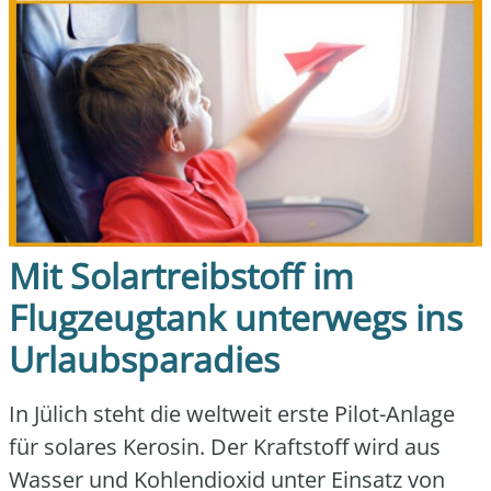
Mit Solartreibstoff im
Flugzeugtank unterwegs ins
Urlaubsparadies
In Jülich steht die welt­weit ers­te Pilot-Anla­ge
für sola­res Kero­sin. Der Kraft­stoff wird aus
Was­ser und Koh­len­di­oxid unter Ein­satz von