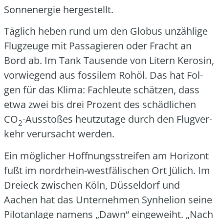
Son­n­ener­gie her­ge­stellt.
Täg­lich heben rund um den Glo­bus unzäh­li­ge
Flug­zeu­ge mit Pas­sa­gie­ren oder Fracht an
Bord ab. Im Tank Tau­sen­de von Litern Kero­sin,
vor­wie­gend aus fos­si­lem Roh­öl. Das hat Fol­
gen für das Kli­ma: Fach­leu­te schät­zen, dass
etwa zwei bis drei Pro­zent des schäd­li­chen
CO
-Aus­sto­ßes heut­zu­ta­ge durch den Flug­ver­
2
kehr ver­ur­sacht wer­den.
Ein mög­li­cher Hoff­nungs­strei­fen am Hori­zont
fußt im nord­rhein-west­fä­li­schen Ort Jülich. Im
Drei­eck zwi­schen Köln, Düs­sel­dorf und
Aachen hat das Unter­neh­men Syn­he­l­ion sei­ne
Pilot­an­la­ge namens „Dawn“ ein­ge­weiht. „Nach