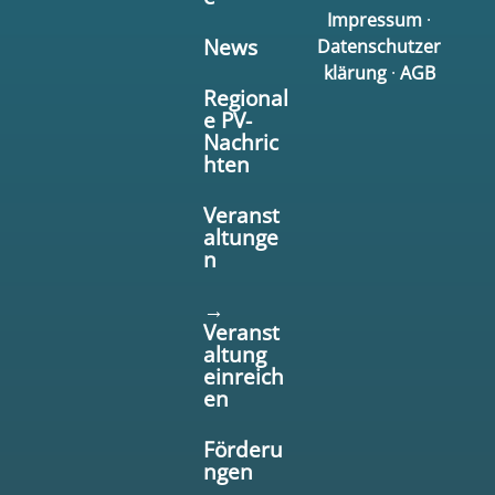
Impressum
·
News
Datenschutzer
klärung
·
AGB
Regional
e PV-
Nachric
hten
Veranst
altunge
n
→
Veranst
altung
einreich
en
Förderu
ngen