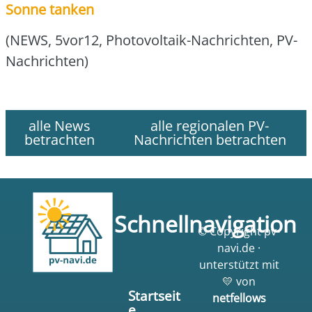
Son­ne tan­ken
(NEWS, 5vor12, Pho­to­vol­ta­ik-Nach­rich­ten, PV-
Nach­rich­ten)
alle News
alle regionalen PV-
betrachten
Nachrichten betrachten
Schnellnavigation
© Copyright pv-
navi.de ·
unterstützt mit
💛 von
Startseit
netfellows
e