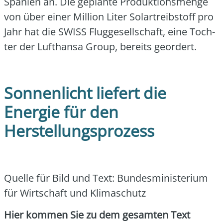
Spa­ni­en an. Die geplan­te Pro­duk­ti­ons­men­ge
von über einer Mil­li­on Liter Solar­treib­stoff pro
Jahr hat die SWISS Flug­ge­sell­schaft, eine Toch­
ter der Luft­han­sa Group, bereits geor­dert.
Sonnenlicht liefert die
Energie für den
Herstellungsprozess
Quel­le für Bild und Text: Bun­des­mi­nis­te­ri­um
für Wirt­schaft und Kli­ma­schutz
Hier kom­men Sie zu dem gesam­ten Text