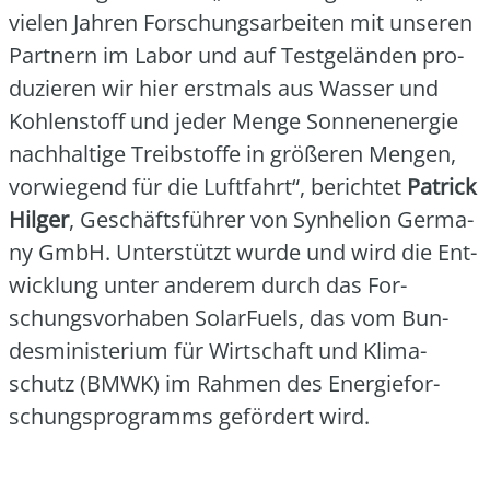
vie­len Jah­ren For­schungs­ar­bei­ten mit unse­ren
Part­nern im Labor und auf Test­ge­län­den pro­
du­zie­ren wir hier erst­mals aus Was­ser und
Koh­len­stoff und jeder Men­ge Son­nen­en­er­gie
nach­hal­ti­ge Treib­stof­fe in grö­ße­ren Men­gen,
vor­wie­gend für die Luft­fahrt“, berich­tet
Patrick
Hil­ger
, Geschäfts­füh­rer von Syn­he­l­ion Ger­ma­
ny GmbH. Unter­stützt wur­de und wird die Ent­
wick­lung unter ande­rem durch das For­
schungs­vor­ha­ben Solar­Fuels, das vom Bun­
des­mi­nis­te­ri­um für Wirt­schaft und Kli­ma­
schutz (BMWK) im Rah­men des Ener­gie­for­
schungs­pro­gramms geför­dert wird.