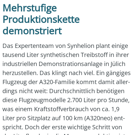
Mehrstufige
Produktionskette
demonstriert
Das Exper­ten­team von Syn­he­l­ion plant eini­ge
tau­send Liter syn­the­ti­schen Treib­stoff in ihrer
indus­tri­el­len Demons­tra­ti­ons­an­la­ge in Jülich
her­zu­stel­len. Das klingt nach viel. Ein gän­gi­ges
Flug­zeug der A320-Fami­lie kommt damit aller­
dings nicht weit: Durch­schnitt­lich benö­ti­gen
die­se Flug­zeug­mo­del­le 2.700 Liter pro Stun­de,
was einem Kraft­stoff­ver­brauch von ca. 1,9
Liter pro Sitz­platz auf 100 km (A320neo) ent­
spricht. Doch der ers­te wich­ti­ge Schritt von