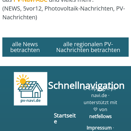
(NEWS, 5vor12, Pho­to­vol­ta­ik-Nach­rich­ten, PV-
Nach­rich­ten)
alle News
alle regionalen PV-
betrachten
Nachrichten betrachten
Schnellnavigation
© Copyright pv-
navi.de ·
unterstützt mit
💛 von
Startseit
netfellows
e
Impressum
·