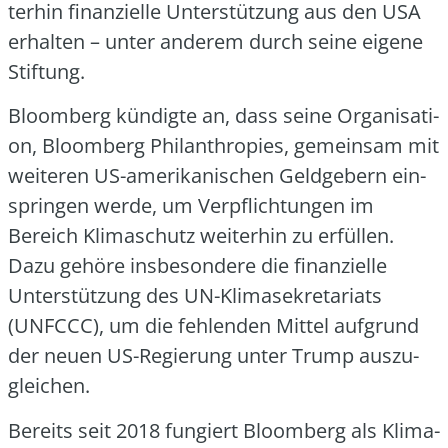
ter­hin finan­zi­el­le Unter­stüt­zung aus den USA
erhal­ten – unter ande­rem durch sei­ne eige­ne
Stif­tung.
Bloom­berg kün­dig­te an, dass sei­ne Orga­ni­sa­ti­
on, Bloom­berg Phil­an­thro­pies, gemein­sam mit
wei­te­ren US-ame­ri­ka­ni­schen Geld­ge­bern ein­
sprin­gen wer­de, um Ver­pflich­tun­gen im
Bereich Kli­ma­schutz wei­ter­hin zu erfül­len.
Dazu gehö­re ins­be­son­de­re die finan­zi­el­le
Unter­stüt­zung des UN-Kli­ma­se­kre­ta­ri­ats
(UNFCCC), um die feh­len­den Mit­tel auf­grund
der neu­en US-Regie­rung unter Trump aus­zu­
glei­chen.
Bereits seit 2018 fun­giert Bloom­berg als Kli­ma­