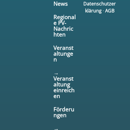
News
Datenschutzer
klärung
·
AGB
Regional
e PV-
Nachric
hten
Veranst
altunge
n
→
Veranst
altung
einreich
en
Förderu
ngen
→