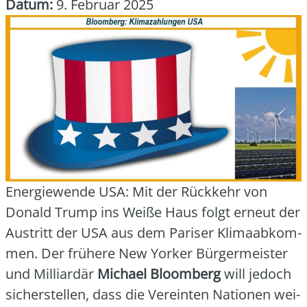
Datum:
9. Februar 2025
Ener­gie­wen­de USA: Mit der Rück­kehr von
Donald Trump ins Wei­ße Haus folgt erneut der
Aus­tritt der USA aus dem Pari­ser Kli­ma­ab­kom­
men. Der frü­he­re New Yor­ker Bür­ger­meis­ter
und Mil­li­ar­där
Micha­el Bloom­berg
will jedoch
sicher­stel­len, dass die Ver­ein­ten Natio­nen wei­