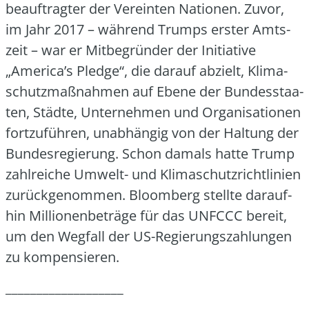
be­auf­trag­ter der Ver­ein­ten Natio­nen. Zuvor,
im Jahr 2017 – wäh­rend Trumps ers­ter Amts­
zeit – war er Mit­be­grün­der der Initia­ti­ve
„America’s Pledge“, die dar­auf abzielt, Kli­ma­
schutz­maß­nah­men auf Ebe­ne der Bun­des­staa­
ten, Städ­te, Unter­neh­men und Orga­ni­sa­tio­nen
fort­zu­füh­ren, unab­hän­gig von der Hal­tung der
Bun­des­re­gie­rung. Schon damals hat­te Trump
zahl­rei­che Umwelt- und Kli­ma­schutz­richt­li­ni­en
zurück­ge­nom­men. Bloom­berg stell­te dar­auf­
hin Mil­lio­nen­be­trä­ge für das UNFCCC bereit,
um den Weg­fall der US-Regie­rungs­zah­lun­gen
zu kom­pen­sie­ren.
___________________