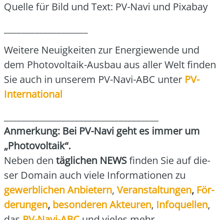
Quel­le für Bild und Text: PV-Navi und Pix­a­bay
___________________
Wei­te­re Neu­ig­kei­ten zur Ener­gie­wen­de und
dem Pho­to­vol­ta­ik-Aus­bau aus aller Welt fin­den
Sie auch in unse­rem PV-Navi-ABC unter
PV-
Inter­na­tio­nal
___________________________________
Anmer­kung: Bei PV-Navi geht es immer um
„Pho­to­vol­ta­ik“.
Neben den
täg­li­chen NEWS
fin­den Sie auf die­
ser Domain auch vie­le Infor­ma­tio­nen zu
gewerb­li­chen Anbie­tern
,
Ver­an­stal­tun­gen
,
För­
de­run­gen
,
beson­de­ren Akteu­ren
,
Info­quel­len
,
das
PV-Navi-ABC
und vie­les mehr.