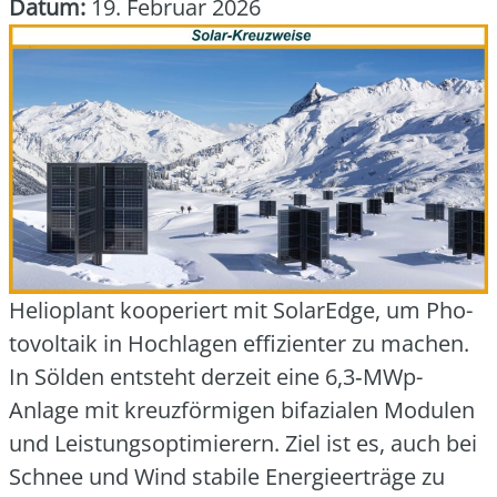
Datum:
19. Februar 2026
Helio­plant
koope­riert mit
SolarEdge
, um Pho­
to­vol­ta­ik in Hoch­la­gen effi­zi­en­ter zu machen.
In Söl­den ent­steht der­zeit eine 6,3‑MWp-
Anlage mit kreuz­för­mi­gen bifa­zia­len Modu­len
und Leis­tungs­op­ti­mie­rern. Ziel ist es, auch bei
Schnee und Wind sta­bi­le Ener­gie­er­trä­ge zu