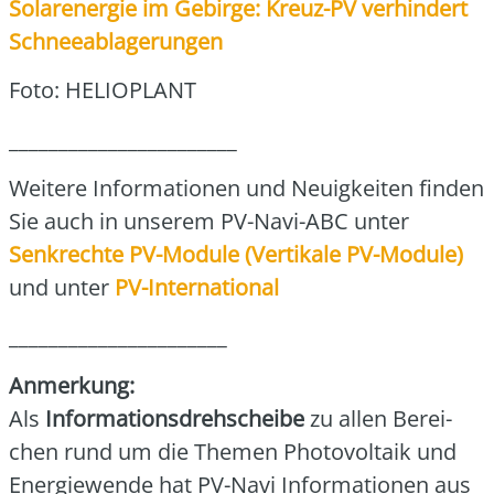
Solar­ener­gie im Gebir­ge: Kreuz-PV ver­hin­dert
Schnee­ab­la­ge­run­gen
Foto: HELIOPLANT
_______________________
Wei­te­re Infor­ma­tio­nen und Neu­ig­kei­ten fin­den
Sie auch in unse­rem PV-Navi-ABC unter
Senk­rech­te PV-Modu­le (Ver­ti­ka­le PV-Modu­le)
und unter
PV-Inter­na­tio­nal
______________________
Anmer­kung:
Als
Infor­ma­ti­ons­dreh­schei­be
zu allen Berei­
chen rund um die The­men Pho­to­vol­ta­ik und
Ener­gie­wen­de hat PV-Navi Infor­ma­tio­nen aus