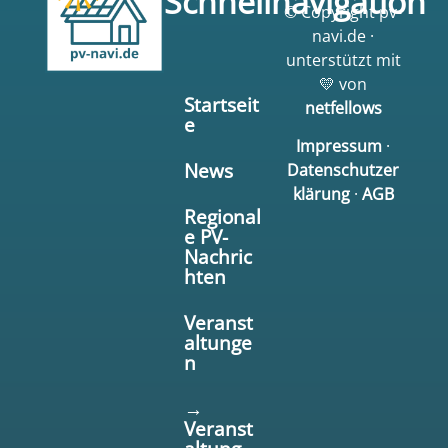
Schnellnavigation
© Copyright pv-
navi.de ·
unterstützt mit
💛 von
Startseit
netfellows
e
Impressum
·
News
Datenschutzer
klärung
·
AGB
Regional
e PV-
Nachric
hten
Veranst
altunge
n
→
Veranst