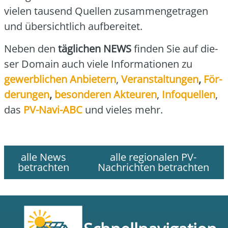
vie­len tau­send Quel­len zusam­men­ge­tra­gen
und über­sicht­lich auf­be­rei­tet.
Neben den
täg­li­chen NEWS
fin­den Sie auf die­
ser Domain auch vie­le Infor­ma­tio­nen zu
gewerb­li­chen Anbie­tern
,
Ver­an­stal­tun­gen
,
För­
de­run­gen
,
beson­de­ren Akteu­ren
,
Info­quel­len
,
das
PV-Navi-ABC
und vie­les mehr.
alle News
alle regionalen PV-
betrachten
Nachrichten betrachten