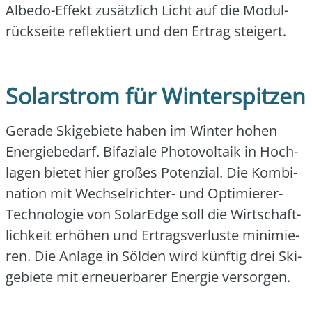
Albe­do-Effekt zusätz­lich Licht auf die Modul­
rück­sei­te reflek­tiert und den Ertrag stei­gert.
Solarstrom für Winterspitzen
Gera­de Ski­ge­bie­te haben im Win­ter hohen
Ener­gie­be­darf. Bifa­zia­le Pho­to­vol­ta­ik in Hoch­
la­gen bie­tet hier gro­ßes Poten­zi­al. Die Kom­bi­
na­ti­on mit Wech­sel­rich­ter- und Opti­mie­rer-
Tech­no­lo­gie von SolarEdge soll die Wirt­schaft­
lich­keit erhö­hen und Ertrags­ver­lus­te mini­mie­
ren. Die Anla­ge in Söl­den wird künf­tig drei Ski­
ge­bie­te mit erneu­er­ba­rer Ener­gie ver­sor­gen.