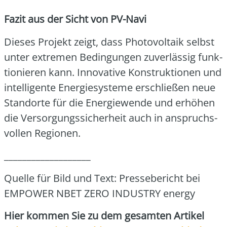
Fazit aus der Sicht von PV-Navi
Die­ses Pro­jekt zeigt, dass Pho­to­vol­ta­ik selbst
unter extre­men Bedin­gun­gen zuver­läs­sig funk­
tio­nie­ren kann. Inno­va­ti­ve Kon­struk­tio­nen und
intel­li­gen­te Ener­gie­sys­te­me erschlie­ßen neue
Stand­or­te für die Ener­gie­wen­de und erhö­hen
die Ver­sor­gungs­si­cher­heit auch in anspruchs­
vol­len Regio­nen.
___________________
Quel­le für Bild und Text: Pres­se­be­richt bei
EMPOWER NBET ZERO INDUSTRY ener­gy
Hier kom­men Sie zu dem gesam­ten Arti­kel