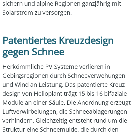
sichern und alpi­ne Regio­nen ganz­jäh­rig mit
Solar­strom zu ver­sor­gen.
Patentiertes Kreuzdesign
gegen Schnee
Her­kömm­li­che PV-Sys­te­me ver­lie­ren in
Gebirgs­re­gio­nen durch Schnee­ver­we­hun­gen
und Wind an Leis­tung. Das paten­tier­te Kreuz­
de­sign von Helio­plant trägt 15 bis 16 bifa­zia­le
Modu­le an einer Säu­le. Die Anord­nung erzeugt
Luft­ver­wir­be­lun­gen, die Schnee­ab­la­ge­run­gen
ver­hin­dern. Gleich­zei­tig ent­steht rund um die
Struk­tur eine Schnee­mul­de, die durch den