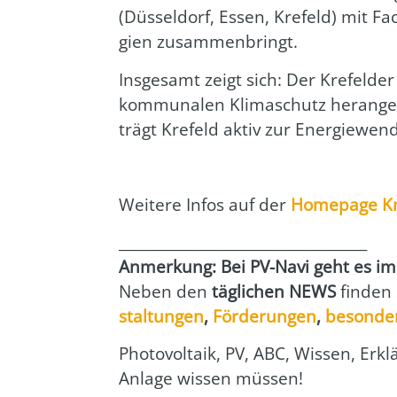
(Düs­sel­dorf, Essen, Kre­feld) mit Fac
gien zusam­men­bringt.
Ins­ge­samt zeigt sich: Der Kre­fel­de
kom­mu­na­len Kli­ma­schutz her­an­ge­
trägt Kre­feld aktiv zur Ener­gie­wen
Wei­te­re Infos auf der
Home­page Kre
___________________________________
Anmer­kung: Bei PV-Navi geht es imme
Neben den
täg­li­chen NEWS
fin­den
stal­tun­gen
,
För­de­run­gen
,
beson­de­
Pho­to­vol­ta­ik, PV, ABC, Wis­sen, Er
Anla­ge wis­sen müs­sen!