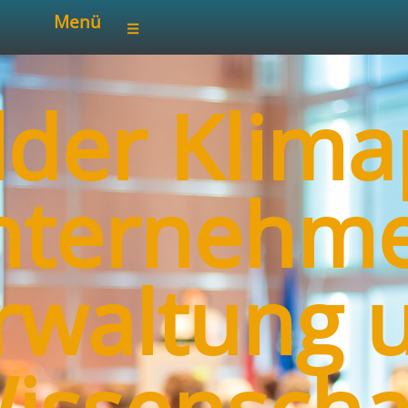
Menü
lder Klima
nternehme
rwaltung 