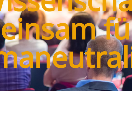
issenscha
einsam für
imaneutrali