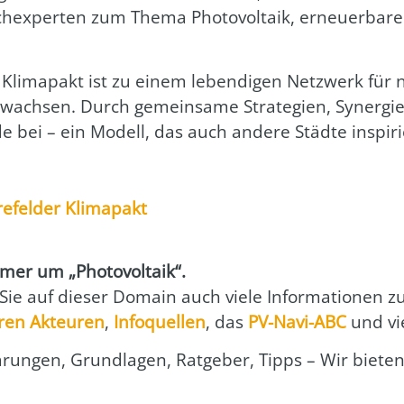
h­ex­per­ten zum The­ma Pho­to­vol­ta­ik, erneu­er­ba­r
r Kli­ma­pakt ist zu einem leben­di­gen Netz­werk für n
wach­sen. Durch gemein­sa­me Stra­te­gien, Syn­er­gien 
­de bei – ein Modell, das auch ande­re Städ­te inspi­r
­fel­der Kli­ma­pakt
r um „Pho­to­vol­ta­ik“.
 Sie auf die­ser Domain auch vie­le Infor­ma­tio­nen 
ren Akteu­ren
,
Info­quel­len
, das
PV-Navi-ABC
und vi
klä­run­gen, Grund­la­gen, Rat­ge­ber, Tipps – Wir bie­t