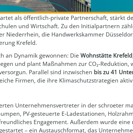
ar­tet als öffent­lich-pri­va­te Part­ner­schaft, stärk
u­len und Wirt­schaft. Zu den Initi­al­part­nern zäh­
­rer Nie­der­rhein, die Hand­werks­kam­mer Düs­sel­dor
e­rung Kre­feld.
lich an Dyna­mik gewon­nen: Die
Wohn­stät­te Kre­feld
e­stie­gen und plant Maß­nah­men zur CO₂-Reduk­ti­on, w
er­sor­gun. Par­al­lel sind inzwi­schen
bis zu 41 Unter­
ei­che Fir­men, die ihre Kli­ma­schutz­stra­te­gien akt
er­ten Unter­neh­mens­ver­tre­ter in der schroe­ter 
me­pum­pen, PV-gesteu­er­te E‑Ladestationen, Holz­rah­m
a­freund­li­ches Enga­ge­ment. Außer­dem wur­de eine 
gestar­tet – ein Aus­tausch­for­mat, das Unter­neh­m