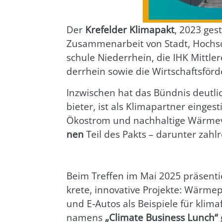
Der
Kre­fel­der Kli­ma­pakt
, 2023 gest
Zusam­men­ar­beit von Stadt, Hoch­sch
schu­le Nie­der­rhein, die IHK Mitt­le
der­rhein sowie die Wirt­schafts­för­d
Inzwi­schen hat das Bünd­nis deut­
bie­ter, ist als Kli­ma­part­ner ein­g
Öko­strom und nach­hal­ti­ge Wär­me­v
nen
Teil des Pakts – dar­un­ter zahl­r
Beim Tref­fen im Mai 2025 prä­sen­ti
kre­te, inno­va­ti­ve Pro­jek­te: Wär­
und E‑Autos als Bei­spie­le für kli­m
namens
„Cli­ma­te Busi­ness Lunch“