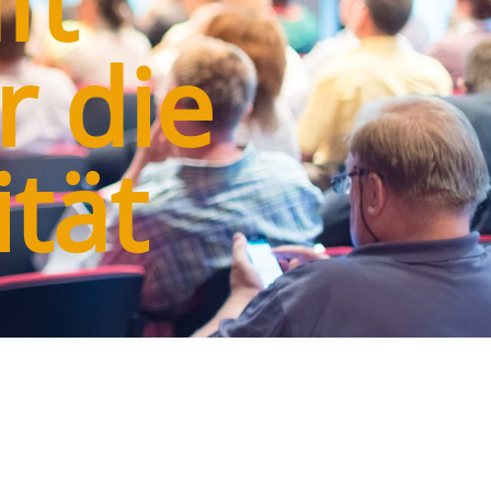
ft
 die
tät