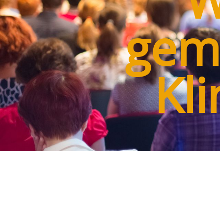
W
gem
Kl