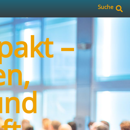
Suche
pakt –
n,
und