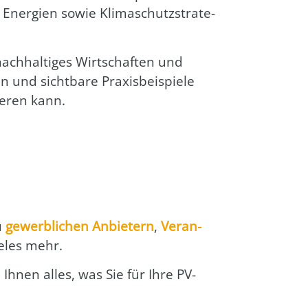
e Ener­gien sowie Kli­ma­schutz­stra­te­
ach­hal­ti­ges Wirt­schaf­ten und
und sicht­ba­re Pra­xis­bei­spie­le
ie­ren kann.
zu
gewerb­li­chen Anbie­tern
,
Ver­an­
e­les mehr.
en Ihnen alles, was Sie für Ihre PV-