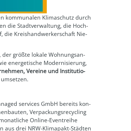
t den kom­mu­na­len Kli­ma­schutz durch
len die Stadt­ver­wal­tung, die Hoch­
f, die Kreis­hand­wer­ker­schaft Nie­
, der größ­te loka­le Woh­nungs­an­
ie ener­ge­ti­sche Moder­ni­sie­rung,
neh­men, Ver­ei­ne und Insti­tu­tio­
iv umset­zen.
mana­ged ser­vices GmbH bereits kon­
en­bau­ten, Ver­pa­ckungs­re­cy­cling
monat­li­che Online-Event­rei­he
en aus drei NRW-Kli­ma­pakt-Städ­ten