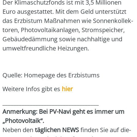
Der Kli­ma­schutz­fonds ist mit 3,5 Mil­lio­nen
Euro aus­ge­stat­tet. Mit dem Geld unter­stützt
das Erz­bis­tum Maß­nah­men wie Son­nen­kol­lek­
to­ren, Pho­to­vol­ta­ik­an­la­gen, Strom­spei­cher,
Gebäu­de­däm­mung sowie nach­hal­ti­ge und
umwelt­freund­li­che Hei­zun­gen.
Quel­le: Home­page des Erz­bis­tums
Wei­te­re Infos gibt es
hier
___________________________________
Anmer­kung: Bei PV-Navi geht es immer um
„Pho­to­vol­ta­ik“.
Neben den
täg­li­chen NEWS
fin­den Sie auf die­