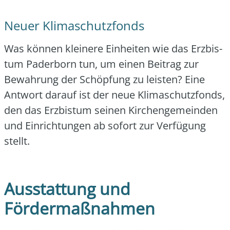
Neuer Klimaschutzfonds
Was kön­nen klei­ne­re Ein­hei­ten wie das Erz­bis­
tum Pader­born tun, um einen Bei­trag zur
Bewah­rung der Schöp­fung zu leis­ten? Eine
Ant­wort dar­auf ist der neue Kli­ma­schutz­fonds,
den das Erz­bis­tum sei­nen Kir­chen­ge­mein­den
und Ein­rich­tun­gen ab sofort zur Ver­fü­gung
stellt.
Ausstattung und
Fördermaßnahmen