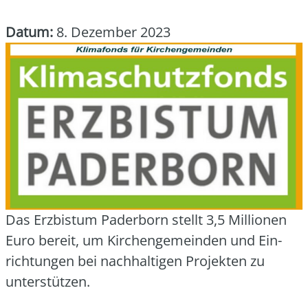
Datum:
8. Dezember 2023
Das Erz­bis­tum Pader­born stellt 3,5 Mil­lio­nen
Euro bereit, um Kir­chen­ge­mein­den und Ein­
rich­tun­gen bei nach­hal­ti­gen Pro­jek­ten zu
unter­stüt­zen.