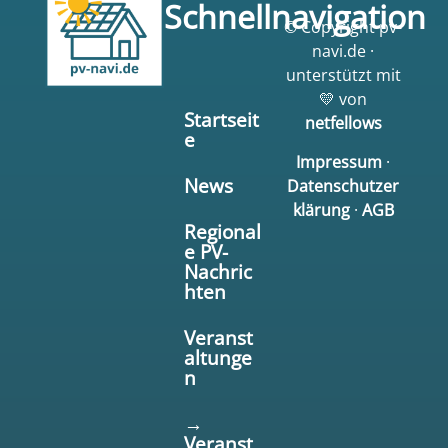
Schnellnavigation
© Copyright pv-
navi.de ·
unterstützt mit
💛 von
Startseit
netfellows
e
Impressum
·
News
Datenschutzer
klärung
·
AGB
Regional
e PV-
Nachric
hten
Veranst
altunge
n
→
Veranst