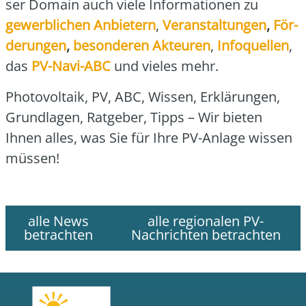
ser Domain auch vie­le Infor­ma­tio­nen zu
gewerb­li­chen Anbie­tern
,
Ver­an­stal­tun­gen
,
För­
de­run­gen
,
beson­de­ren Akteu­ren
,
Info­quel­len
,
das
PV-Navi-ABC
und vie­les mehr.
Pho­to­vol­ta­ik, PV, ABC, Wis­sen, Erklä­run­gen,
Grund­la­gen, Rat­ge­ber, Tipps – Wir bie­ten
Ihnen alles, was Sie für Ihre PV-Anla­ge wis­sen
müs­sen!
alle News
alle regionalen PV-
betrachten
Nachrichten betrachten