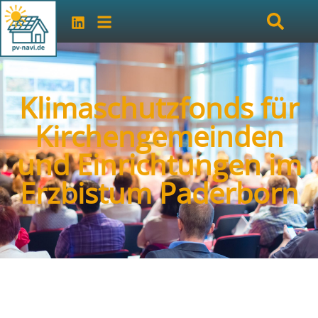
Klimaschutzfonds für
Kirchengemeinden
und Einrichtungen im
Erzbistum Paderborn