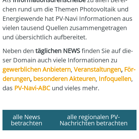
chen rund um die The­men Pho­to­vol­ta­ik und
Ener­gie­wen­de hat PV-Navi Infor­ma­tio­nen aus
vie­len tau­send Quel­len zusam­men­ge­tra­gen
und über­sicht­lich auf­be­rei­tet.
Neben den
täg­li­chen NEWS
fin­den Sie auf die­
ser Domain auch vie­le Infor­ma­tio­nen zu
gewerb­li­chen Anbie­tern
,
Ver­an­stal­tun­gen
,
För­
de­run­gen
,
beson­de­ren Akteu­ren
,
Info­quel­len
,
das
PV-Navi-ABC
und vie­les mehr.
alle News
alle regionalen PV-
betrachten
Nachrichten betrachten