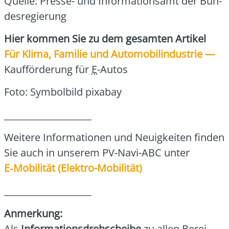
Quel­le: Pres­se- und Infor­ma­ti­ons­amt der Bun­
des­re­gie­rung
Hier kom­men Sie zu dem gesam­ten Arti­kel
Für Kli­ma, Fami­lie und Auto­mo­bil­in­dus­trie —
Kauf­för­de­rung für
E
-Autos
Foto: Sym­bol­bild pix­a­bay
___________________
Wei­te­re Infor­ma­tio­nen und Neu­ig­kei­ten fin­den
Sie auch in unse­rem PV-Navi-ABC unter
E‑Mobilität (Elek­tro-Mobi­li­tät)
___________________
Anmer­kung:
Als
Infor­ma­ti­ons­dreh­schei­be
zu allen Berei­