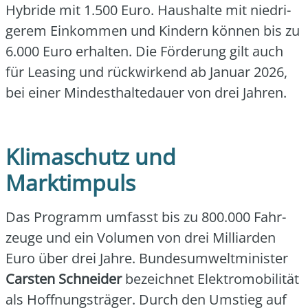
Hybri­de mit 1.500 Euro. Haus­hal­te mit nied­ri­
ge­rem Ein­kom­men und Kin­dern kön­nen bis zu
6.000 Euro erhal­ten. Die För­de­rung gilt auch
für Lea­sing und rück­wir­kend ab Janu­ar 2026,
bei einer Min­dest­hal­te­dau­er von drei Jah­ren.
Klimaschutz und
Marktimpuls
Das Pro­gramm umfasst bis zu 800.000 Fahr­
zeu­ge und ein Volu­men von drei Mil­li­ar­den
Euro über drei Jah­re. Bun­des­um­welt­mi­nis­ter
Cars­ten Schnei­der
bezeich­net Elek­tro­mo­bi­li­tät
als Hoff­nungs­trä­ger. Durch den Umstieg auf