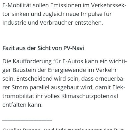
E‑Mobilität sol­len Emis­sio­nen im Ver­kehrs­sek­
tor sin­ken und zugleich neue Impul­se für
Indus­trie und Ver­brau­cher ent­ste­hen.
Fazit aus der Sicht von PV-Navi
Die Kauf­för­de­rung für E‑Autos kann ein wich­ti­
ger Bau­stein der Ener­gie­wen­de im Ver­kehr
sein. Ent­schei­dend wird sein, dass erneu­er­ba­
rer Strom par­al­lel aus­ge­baut wird, damit Elek­
tro­mo­bi­li­tät ihr vol­les Kli­ma­schutz­po­ten­zi­al
ent­fal­ten kann.
___________________