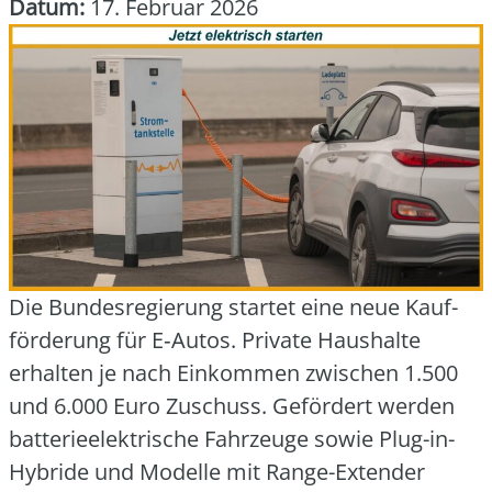
Datum:
17. Februar 2026
Die Bun­des­re­gie­rung star­tet eine neue Kauf­
för­de­rung für E‑Autos. Pri­va­te Haus­hal­te
erhal­ten je nach Ein­kom­men zwi­schen 1.500
und 6.000 Euro Zuschuss. Geför­dert wer­den
bat­te­rie­elek­tri­sche Fahr­zeu­ge sowie Plug-in-
Hybri­de und Model­le mit Ran­ge-Exten­der