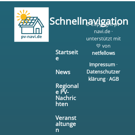
Schnellnavigation
© Copyright pv-
navi.de ·
unterstützt mit
💛 von
Startseit
netfellows
e
Impressum
·
News
Datenschutzer
klärung
·
AGB
Regional
e PV-
Nachric
hten
Veranst
altunge
n