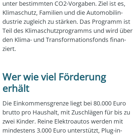
unter bestimm­ten CO2-Vor­ga­ben. Ziel ist es,
Kli­ma­schutz, Fami­li­en und die Auto­mo­bil­in­
dus­trie zugleich zu stär­ken. Das Pro­gramm ist
Teil des Kli­ma­schutz­pro­gramms und wird über
den Kli­ma- und Trans­for­ma­ti­ons­fonds finan­
ziert.
Wer wie viel Förderung
erhält
Die Ein­kom­mens­gren­ze liegt bei 80.000 Euro
brut­to pro Haus­halt, mit Zuschlä­gen für bis zu
zwei Kin­der. Rei­ne Elek­tro­au­tos wer­den mit
min­des­tens 3.000 Euro unter­stützt, Plug-in-