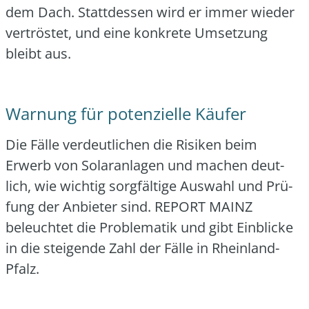
dem Dach. Statt­des­sen wird er immer wie­der
ver­trös­tet, und eine kon­kre­te Umset­zung
bleibt aus.
Warnung für potenzielle Käufer
Die Fäl­le ver­deut­li­chen die Risi­ken beim
Erwerb von Solar­an­la­gen und machen deut­
lich, wie wich­tig sorg­fäl­ti­ge Aus­wahl und Prü­
fung der Anbie­ter sind. REPORT MAINZ
beleuch­tet die Pro­ble­ma­tik und gibt Ein­bli­cke
in die stei­gen­de Zahl der Fäl­le in Rhein­land-
Pfalz.