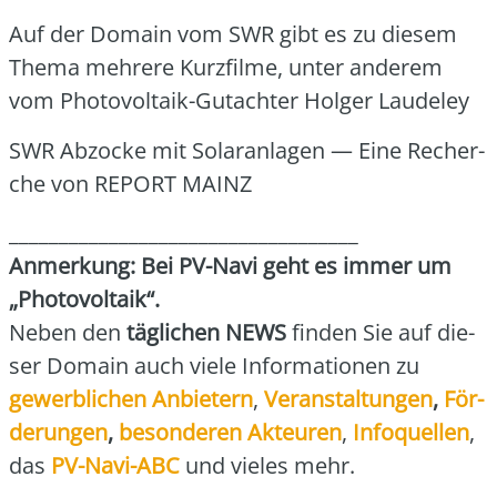
Auf der Domain vom SWR gibt es zu die­sem
The­ma meh­re­re Kurz­fil­me, unter ande­rem
vom Pho­to­vol­ta­ik-Gut­ach­ter Hol­ger Lau­de­ley
SWR Abzo­cke mit Solar­an­la­gen — Eine Recher­
che von REPORT MAINZ
___________________________________
Anmer­kung: Bei PV-Navi geht es immer um
„Pho­to­vol­ta­ik“.
Neben den
täg­li­chen NEWS
fin­den Sie auf die­
ser Domain auch vie­le Infor­ma­tio­nen zu
gewerb­li­chen Anbie­tern
,
Ver­an­stal­tun­gen
,
För­
de­run­gen
,
beson­de­ren Akteu­ren
,
Info­quel­len
,
das
PV-Navi-ABC
und vie­les mehr.