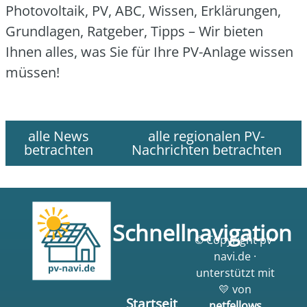
Pho­to­vol­ta­ik, PV, ABC, Wis­sen, Erklä­run­gen,
Grund­la­gen, Rat­ge­ber, Tipps – Wir bie­ten
Ihnen alles, was Sie für Ihre PV-Anla­ge wis­sen
müs­sen!
alle News
alle regionalen PV-
betrachten
Nachrichten betrachten
Schnellnavigation
© Copyright pv-
navi.de ·
unterstützt mit
💛 von
Startseit
netfellows