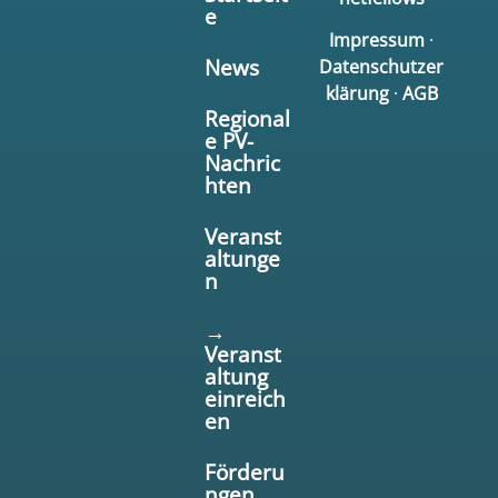
e
Impressum
·
News
Datenschutzer
klärung
·
AGB
Regional
e PV-
Nachric
hten
Veranst
altunge
n
→
Veranst
altung
einreich
en
Förderu
ngen