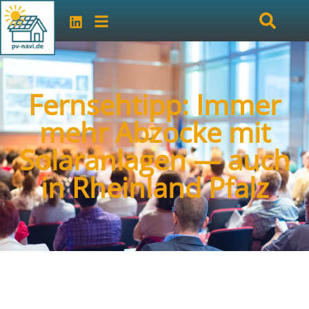
Fernsehtipp: Immer
mehr Abzocke mit
Solaranlagen — auch
in Rheinland Pfalz