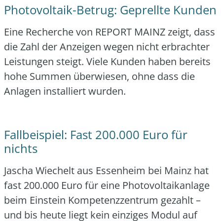
Photovoltaik-Betrug: Geprellte Kunden
Eine Recher­che von REPORT MAINZ zeigt, dass
die Zahl der Anzei­gen wegen nicht erbrach­ter
Leis­tun­gen steigt. Vie­le Kun­den haben bereits
hohe Sum­men über­wie­sen, ohne dass die
Anla­gen instal­liert wur­den.
Fallbeispiel: Fast 200.000 Euro für
nichts
Jascha Wie­chelt aus Essen­heim bei Mainz hat
fast 200.000 Euro für eine Pho­to­vol­ta­ik­an­la­ge
beim Ein­stein Kom­pe­tenz­zen­trum gezahlt –
und bis heu­te liegt kein ein­zi­ges Modul auf