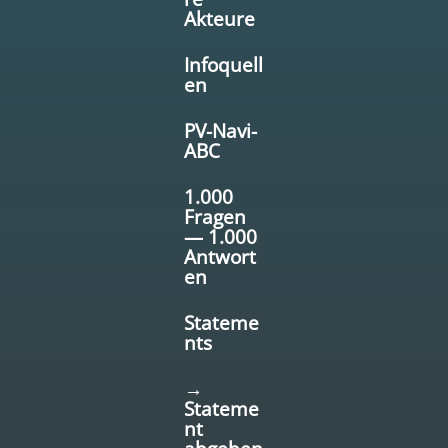
Akteure
Infoquell
en
PV-Navi-
ABC
1.000
Fragen
— 1.000
Antwort
en
Stateme
nts
→
Stateme
nt