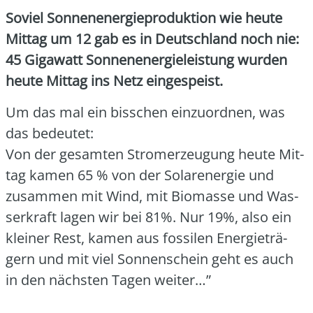
Soviel Son­nen­en­er­gie­pro­duk­ti­on wie heu­te
Mit­tag um 12 gab es in Deutsch­land noch nie:
45 Giga­watt Son­nen­en­er­gie­leis­tung wur­den
heu­te Mit­tag ins Netz ein­ge­speist.
Um das mal ein biss­chen ein­zu­ord­nen, was
das bedeu­tet:
Von der gesam­ten Strom­erzeu­gung heu­te Mit­
tag kamen 65 % von der Solar­ener­gie und
zusam­men mit Wind, mit Bio­mas­se und Was­
ser­kraft lagen wir bei 81%. Nur 19%, also ein
klei­ner Rest, kamen aus fos­si­len Ener­gie­trä­
gern und mit viel Son­nen­schein geht es auch
in den nächs­ten Tagen wei­ter…”
___________________