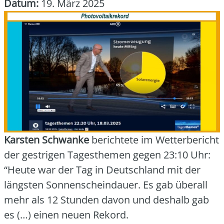
Datum:
19. März 2025
Kars­ten Schwan­ke
berich­te­te im Wet­ter­be­richt
der gest­ri­gen Tages­the­men gegen 23:10 Uhr:
“Heu­te war der Tag in Deutsch­land mit der
längs­ten Son­nen­schein­dau­er. Es gab über­all
mehr als 12 Stun­den davon und des­halb gab
es (…) einen neu­en Rekord.