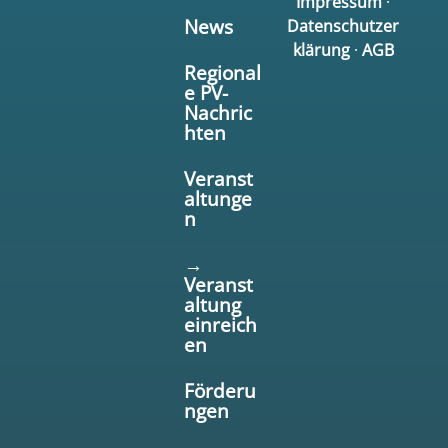
Impressum
·
News
Datenschutzer
klärung
·
AGB
Regional
e PV-
Nachric
hten
Veranst
altunge
n
→
Veranst
altung
einreich
en
Förderu
ngen