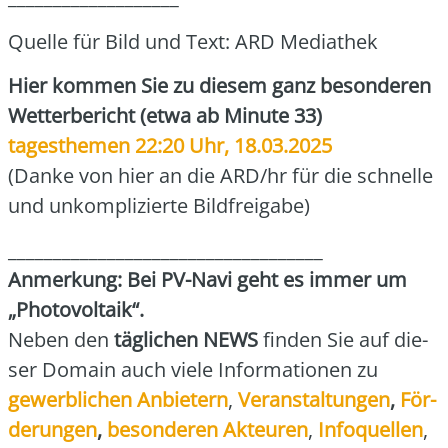
Quel­le für Bild und Text: ARD Media­thek
Hier kom­men Sie zu die­sem ganz beson­de­ren
Wet­ter­be­richt (etwa ab Minu­te 33)
tages­the­men 22:20 Uhr, 18.03.2025
(Dan­ke von hier an die ARD/hr für die schnel­le
und unkom­pli­zier­te Bild­frei­ga­be)
___________________________________
Anmer­kung: Bei PV-Navi geht es immer um
„Pho­to­vol­ta­ik“.
Neben den
täg­li­chen NEWS
fin­den Sie auf die­
ser Domain auch vie­le Infor­ma­tio­nen zu
gewerb­li­chen Anbie­tern
,
Ver­an­stal­tun­gen
,
För­
de­run­gen
,
beson­de­ren Akteu­ren
,
Info­quel­len
,