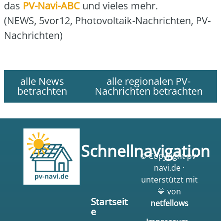
das
PV-Navi-ABC
und vie­les mehr.
(NEWS, 5vor12, Pho­to­vol­ta­ik-Nach­rich­ten, PV-
Nach­rich­ten)
alle News
alle regionalen PV-
betrachten
Nachrichten betrachten
Schnellnavigation
© Copyright pv-
navi.de ·
unterstützt mit
💛 von
Startseit
netfellows
e